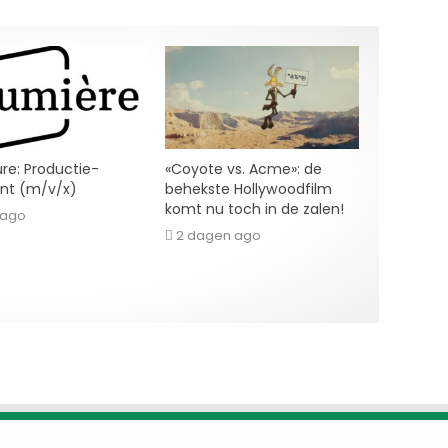
re: Productie-
«Coyote vs. Acme»: de
ent (m/v/x)
behekste Hollywoodfilm
komt nu toch in de zalen!
 ago
2 dagen ago