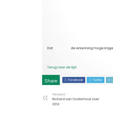
Nathalie Teirlinck
4. Wie breekt er nationaal en internatio
Dat
Fien Troch
de erkenning moge krijge
Terug naar de lijst
Facebook
Twitter
Share
Précedent
Richard van Oosterhout over
2013