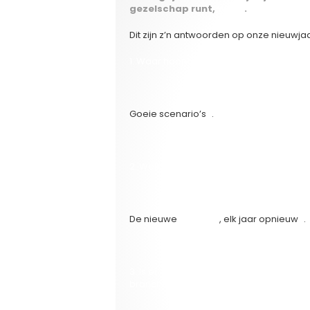
gezelschap runt,
Wolff
.
Dit zijn z’n antwoorden op onze nieuwja
1. Waar hoopt u in 2013 op filmvlak mee 
Goeie scenario’s .
2. Welke zijn de Belgische (en eventueel 
De nieuwe
Von Trier
, elk jaar opnieuw .
3. Is er een Vlaamse filmmaker, acteur, a
branche, die we speciaal in de gaten