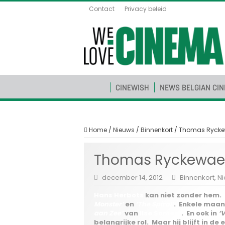
Contact
Privacy beleid
CINEWISH
NEWS BELGIAN CI
Home
/
Nieuws
/
Binnenkort
/
Thomas Ryckew
Thomas Ryckewaer
december 14, 2012
Binnenkort
,
N
Hans Herbots
kan niet zonder hem. 
Monster’
en
‘The Spiral’
. Enkele maan
aan Zee’
van
Ilse Somers
. En ook in
‘
belangrijke rol. Maar hij blijft in d