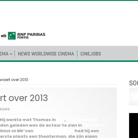
NEMA
NEWS WORLDWIDE CINEMA
CINEJOBS
aert over 2013
SO
t over 2013
ieuws
Hij werkte met Thomas in
‘Bo’
,
‘Het Goddelijke
den geleden was de acteur te zien in
‘Weekend
Venus vs Me’
van
Nathalie Teirlinck
had hij een
e eerste plaats een theaterman, die zijn eigen