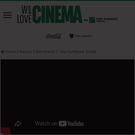
Home
/
Nieuws
/
Binnenkort
/
‘The Sunflyers’ trailer