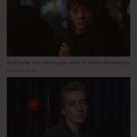
‘Real Faces’ van Leni Huyghe vanaf 22 april in de bioscoop
april 15, 2026