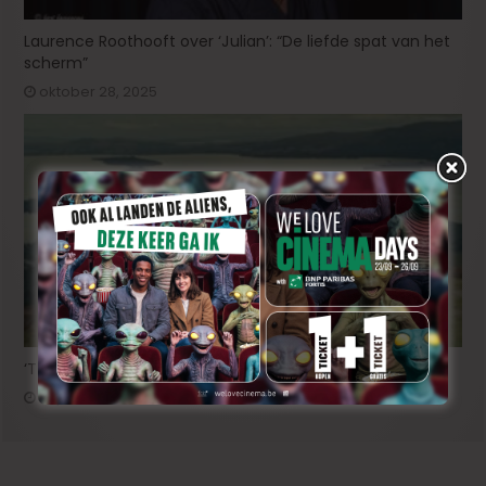
Laurence Roothooft over ‘Julian’: “De liefde spat van het
scherm”
oktober 28, 2025
‘The North’, een wandelfilm van Bart Schrijver
september 13, 2025