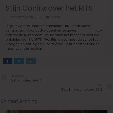
Stijn Coninx over het RITS
december 20, 2012
Varia
Dit jaar viert de Brusselse filmschool RITS haar 50ste
verjaardag. Voor oud-student en lesgever
Stijn Coninx
ook
een feestelijk moment. Wij hadden het met hem over die
opleiding aan het RITS. ‘Het Rits is niet meer de school van
vroeger, en dat is goed,’ zo zegt ie. En hij heeft het onder
meer over zijn poulain
Gust Van den Berghe
.
Précedent
Drift – trailer, deel 1
Next
Gert Embrechts over 2013
Related Articles