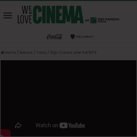
Home
/
Nieuws
/
Varia
/
Stijn Coninx over het RITS