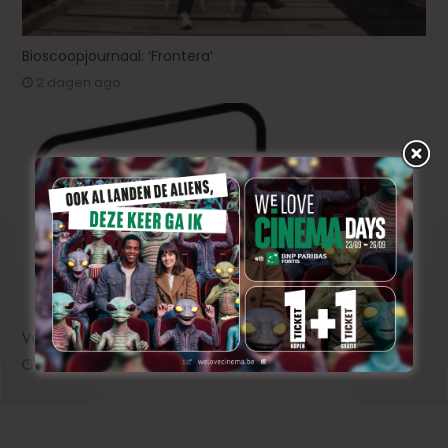
Bioscoopjournaal: ‘Frontera’
2 dagen ago
Vacature: Productie-assistent (m/v/x)
2 dagen ago