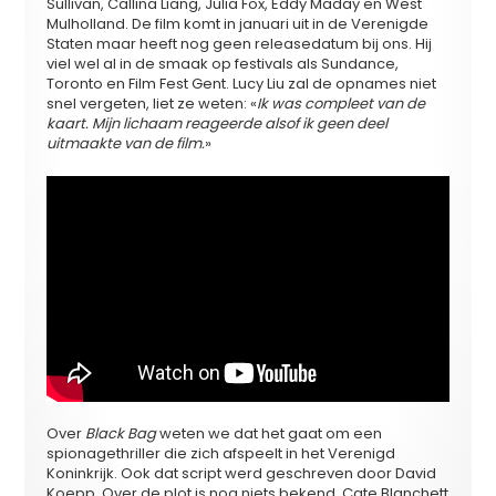
Sullivan, Callina Liang, Julia Fox, Eddy Maday en West
Mulholland. De film komt in januari uit in de Verenigde
Staten maar heeft nog geen releasedatum bij ons. Hij
viel wel al in de smaak op festivals als Sundance,
Toronto en Film Fest Gent. Lucy Liu zal de opnames niet
snel vergeten, liet ze weten: «
Ik was compleet van de
kaart. Mijn lichaam reageerde alsof ik geen deel
uitmaakte van de film.
»
Over
Black Bag
weten we dat het gaat om een
spionagethriller die zich afspeelt in het Verenigd
Koninkrijk. Ook dat script werd geschreven door David
Koepp. Over de plot is nog niets bekend. Cate Blanchett