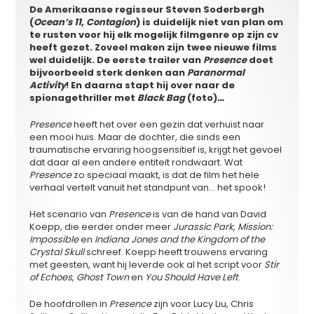
De Amerikaanse regisseur Steven Soderbergh
(
Ocean’s 11
,
Contagion
) is duidelijk niet van plan om
te rusten voor hij elk mogelijk filmgenre op zijn cv
heeft gezet. Zoveel maken zijn twee nieuwe films
wel duidelijk. De eerste trailer van
Presence
doet
bijvoorbeeld sterk denken aan
Paranormal
Activity
!
En daarna stapt hij over naar de
spionagethriller met
Black Bag
(foto)
…
Presence
heeft het over een gezin dat verhuist naar
een mooi huis. Maar de dochter, die sinds een
traumatische ervaring hoogsensitief is, krijgt het gevoel
dat daar al een andere entiteit rondwaart. Wat
Presence
zo speciaal maakt, is dat de film het hele
verhaal vertelt vanuit het standpunt van… het spook!
Het scenario van
Presence
is van de hand van David
Koepp, die eerder onder meer
Jurassic Park
,
Mission:
Impossible
en
Indiana Jones and the Kingdom of the
Crystal Skull
schreef. Koepp heeft trouwens ervaring
met geesten, want hij leverde ook al het script voor
Stir
of Echoes
,
Ghost Town
en
You Should Have Left
.
De hoofdrollen in
Presence
zijn voor Lucy Liu, Chris