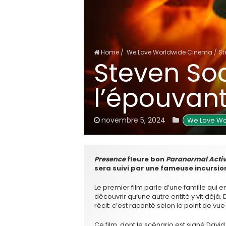
Home
/
We Love Worldwide Cinema
/
St
Steven So
l’épouvant
novembre 5, 2024
 We Love W
Presence
fleure bon
Paranormal Activ
sera suivi par une fameuse incursio
Le premier film parle d’une famille qu
découvrir qu’une autre entité y vit déjà. 
récit: c’est raconté selon le point de vu
Ce film, dont le scénario est signé Davi