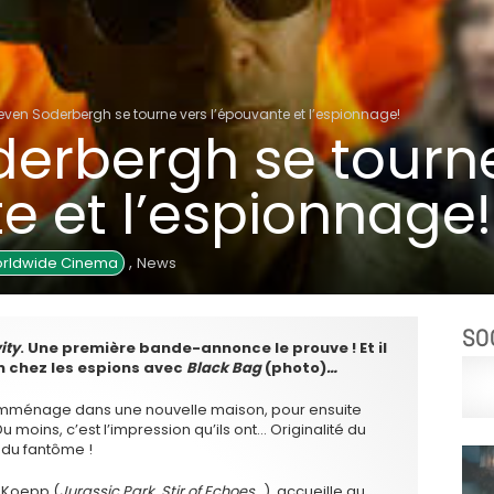
even Soderbergh se tourne vers l’épouvante et l’espionnage!
derbergh se tourn
e et l’espionnage!
,
orldwide Cinema
News
SO
ity
. Une première bande-annonce le prouve ! Et il
n chez les espions avec
Black Bag
(photo)
…
i emménage dans une nouvelle maison, pour ensuite
Du moins, c’est l’impression qu’ils ont… Originalité du
e du fantôme !
d Koepp (
Jurassic Park
,
Stir of Echoes…
), accueille au