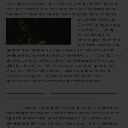
resultaten en dat was ook wat hij zei, maar nadien hoorde ik
een hele tijd niets meer van hem, tot ik via via opving dat hij
met een andere regisseur in zee wou gaan.
Maar Vanessa
protesteerde en zei :
‘De rechten liggen nog
altijd bij mij… ‘ en zij
wou dat ik ermee
verder ging. Dus heb ik
nog enkele scènes bij
gedraaid en hebben we geprobeerd om met wat we aan
beelden hadden een kortfilm af te werken. En ik hoop dat ik uit
de selectie voor het Festival van de Fantastische Film mag
afleiden dat we een fatsoenlijke prent hebben gedraaid. Ik
sta er dus 100 % achter. Maar intussen ben ik samen met
Vanessa bezig aan een nieuw project dat opnieuw
gebaseerd is op iets wat zij zelf geschreven heeft.”
Je film is niet toevallig geselecteerd voor het Festival van de
Fantastische Film. Hij situeert in het horrorgenre.
Steve
: “Het is het verhaal van een vampier die, ondanks het
feit dat hij mensenlevens moet nemen om te overleven, toch
zijn best doet om een goed mens te zijn. Hij wordt overal
genegeerd, niemand ziet hem staan, maar hij wil niets liever