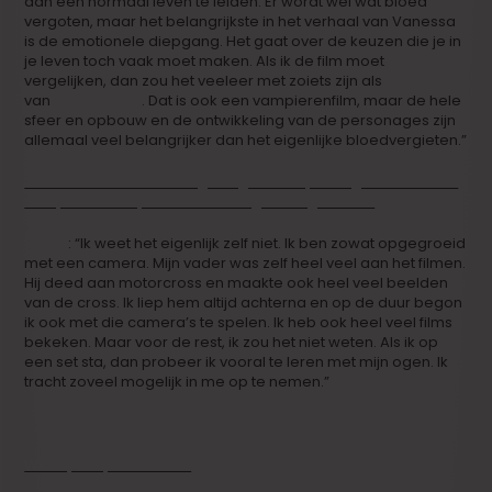
dan een normaal leven te leiden. Er wordt wel wat bloed
vergoten, maar het belangrijkste in het verhaal van Vanessa
is de emotionele diepgang. Het gaat over de keuzen die je in
je leven toch vaak moet maken. Als ik de film moet
vergelijken, dan zou het veeleer met zoiets zijn als
‘Let Me In’
van
Matt Reeves
. Dat is ook een vampierenfilm, maar de hele
sfeer en opbouw en de ontwikkeling van de personages zijn
allemaal veel belangrijker dan het eigenlijke bloedvergieten.”
Je hebt nooit filmschool gevolgd. Wel op sets gestaan. Waar
heb je uiteindelijk het vak van regisseur geleerd?
Steve
: “Ik weet het eigenlijk zelf niet. Ik ben zowat opgegroeid
met een camera. Mijn vader was zelf heel veel aan het filmen.
Hij deed aan motorcross en maakte ook heel veel beelden
van de cross. Ik liep hem altijd achterna en op de duur begon
ik ook met die camera’s te spelen. Ik heb ook heel veel films
bekeken. Maar voor de rest, ik zou het niet weten. Als ik op
een set sta, dan probeer ik vooral te leren met mijn ogen. Ik
tracht zoveel mogelijk in me op te nemen.”
Wat zijn nu je ambities?