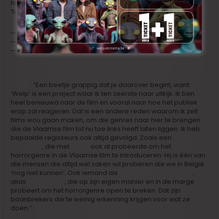
langspeelfilm die ik wil gaan draaien, wil ik in ieder geval 100
% voor Vlaams gaan.”
Maar het zal je niet gegeven zijn om de eerste Vlaamse
horrorlangspeelfilm te draaien. Jonas Govaerts gaat deze
zomer de film ‘Welp’ maken.
Steve
: “Een beetje grappig dat je daarover begint, want
‘Welp’ is een project waar ik ten zeerste naar uitkijk. Ik ben
heel benieuwd naar de film en vooral naar hoe het publiek
erop zal reageren. Dat is een andere reden waarom ik zelf
films wou gaan maken, om die genres naar hier te brengen
die de Vlaamse film tot nu toe links heeft laten liggen. Ik heb
bepaalde regisseurs ook altijd gevolgd. Zoals een
Jan
Verheyen
, die met
‘Alias’
ook al probeerde om het
horrorgenre in de Vlaamse film te introduceren. Hij is één van
die mensen die altijd wel zaken wil proberen die we in België
‘nog niet kunnen’. Ook iemand als
Johan Vandewoestijne
,
alias
John Desert
, die op zijn eigen manier en in de marge
probeert om het horrorgenre open te breken. Dat zijn
baanbrekers die te weinig erkenning krijgen voor wat ze
doen.”