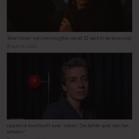
‘Real Faces’ van Leni Huyghe vanaf 22 april in de bioscoop
april 15, 2026
Laurence Roothooft over ‘Julian’: “De liefde spat van het
scherm”