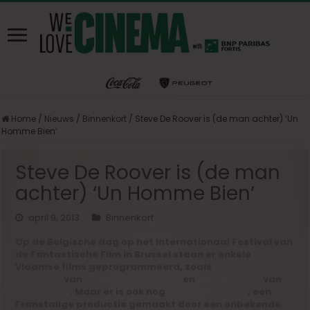
Home
/
Nieuws
/
Binnenkort
/
Steve De Roover is (de man achter) ‘Un
Homme Bien’
Steve De Roover is (de man
achter) ‘Un Homme Bien’
april 9, 2013
Binnenkort
Op de Belgische dag op het Internationaal Festival van
de Fantastische Film in Brussel staan er enkele
Vlaamse films geprogrammeerd, zoals
‘Dood van een
Schaduw’
van
Tom Van Avermaet
en
‘Perfect Drug’
van
Toon Aerts
. Maar er is ook nog
‘Un Homme Bien’
, een
Franstalige productie gemaakt door een onbekende