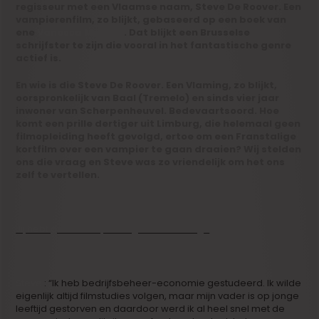
regisseur met een Vlaamse naam, Steve De Roover. Een
vampierenfilm, zo blijkt, gebaseerd op een boek van
ene
Vanessa Morgan
. Dat blijkt een Brusselse
schrijfster te zijn die vooral in het fantastische genre
actief is.
En wie is die Steve De Roover. Een Vlaming, zo blijkt,
oorspronkelijk van Baal (Tremelo) en sinds vier jaar
inwoner van Scherpenheuvel. Bedevaartsoord. Hoe
komt een prille dertiger uit Limburg, die helemaal geen
filmopleiding heeft gevolgd, ertoe om een Franstalige
kortfilm over een vampier te gaan draaien? Wij stelden
ons die vraag en Steve was zo vriendelijk om het ons
zelf te vertellen.
Jij hebt geen filmopleiding achter de rug?
Steve
: “Ik heb bedrijfsbeheer-economie gestudeerd. Ik wilde
eigenlijk altijd filmstudies volgen, maar mijn vader is op jonge
leeftijd gestorven en daardoor werd ik al heel snel met de