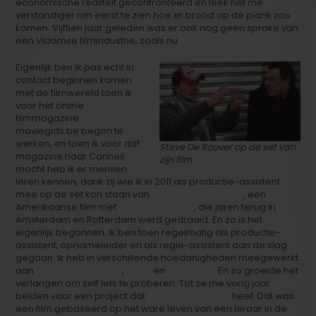
economische realiteit geconfronteerd en leek het me
verstandiger om eerst te zien hoe er brood op de plank zou
komen. Vijftien jaar geleden was er ook nog geen sprake van
een Vlaamse filmindustrie, zoals nu.
Eigenlijk ben ik pas echt in
contact beginnen komen
met de filmwereld toen ik
voor het online
filmmagazine
moviegids.be begon te
werken, en toen ik voor dat
Steve De Roover op de set van
magazine naar Cannes
zijn film
mocht heb ik er mensen
leren kennen, dank zij wie ik in 2011 als productie-assistent
mee op de set kon staan van
‘Amsterdam Heavy ‘
, een
Amerikaanse film met
Michael Madsen
, die jaren terug in
Amsterdam en Rotterdam werd gedraaid. En zo is het
eigenlijk begonnen. Ik ben toen regelmatig als productie-
assistent, opnameleider en als regie-assistent aan de slag
gegaan. Ik heb in verschillende hoedanigheden meegewerkt
aan
‘Weekend aan Zee’
,
‘Clan’
en
‘Zot van A’
. En zo groeide het
verlangen om zelf iets te proberen. Tot ze me vorig jaar
belden voor een project dat
‘Innocent Belgium’
heet. Dat was
een film gebaseerd op het ware leven van een leraar in de