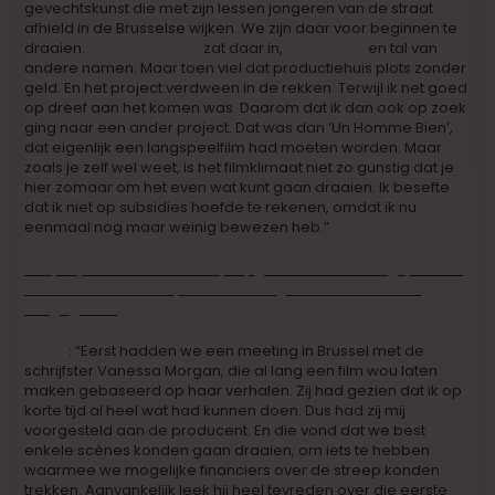
gevechtskunst die met zijn lessen jongeren van de straat
afhield in de Brusselse wijken. We zijn daar voor beginnen te
draaien.
Manou Kersting
zat daar in,
Eric Godon
en tal van
andere namen. Maar toen viel dat productiehuis plots zonder
geld. En het project verdween in de rekken. Terwijl ik net goed
op dreef aan het komen was. Daarom dat ik dan ook op zoek
ging naar een ander project. Dat was dan ‘Un Homme Bien’,
dat eigenlijk een langspeelfilm had moeten worden. Maar
zoals je zelf wel weet, is het filmklimaat niet zo gunstig dat je
hier zomaar om het even wat kunt gaan draaien. Ik besefte
dat ik niet op subsidies hoefde te rekenen, omdat ik nu
eenmaal nog maar weinig bewezen heb.”
Het project was aanvankelijk opgestart als een langspeelfilm,
maar het is uiteindelijk een kortfilm geworden. Wat is er
misgegaan?
Steve
: “Eerst hadden we een meeting in Brussel met de
schrijfster Vanessa Morgan, die al lang een film wou laten
maken gebaseerd op haar verhalen. Zij had gezien dat ik op
korte tijd al heel wat had kunnen doen. Dus had zij mij
voorgesteld aan de producent. En die vond dat we best
enkele scènes konden gaan draaien, om iets te hebben
waarmee we mogelijke financiers over de streep konden
trekken. Aanvankelijk leek hij heel tevreden over die eerste