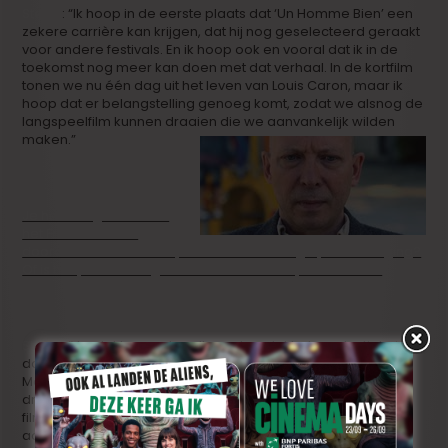
Steve
: “Ik hoop in de eerste plaats dat ‘Un Homme Bien’ een
zekere carrière kan krijgen, dat hij nog geselecteerd geraakt
voor andere festivals. En ik hoop ook en vooral dat ik in de
toekomst nog meer kan doen met dat verhaal. In de kortfilm
tonen we nu één dag uit het leven van Louis Caron, maar ik
hoop dat er belangstelling genoeg komt, zodat we alsnog de
langspeelfilm kunnen draaien die we aanvankelijk wilden
maken.”
Je hebt nu gedraaid in
het Frans. Wellicht
doordat het aanvankelijk om een Franstalige productie ging?
Of is het je bedoeling om in het Frans te blijven werken?
Steve
: “Ja, dat kwam dus alleen doordat het productiehuis
dat aan de basis lag van de film voornamelijk Franstalig is.
Maar in de toekomst wil ik echt wel in het Vlaams gaan
draaien. We hebben intussen zo stilaan een eigen
filmindustrie en ik denk dat we klaar zijn voor onze eigen
actiefilms en ook onze eigen horrorfilms. Voor de