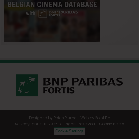
Designed by
Poids Plume
- Web by
Point Be
© Copyright 2011-2026, All Rights Reserved -
Cookie beleid
Cookie Settings