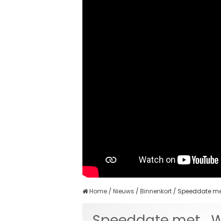
Home
/
Nieuws
/
Binnenkort
/
Speeddate met
Speeddate met… Wi