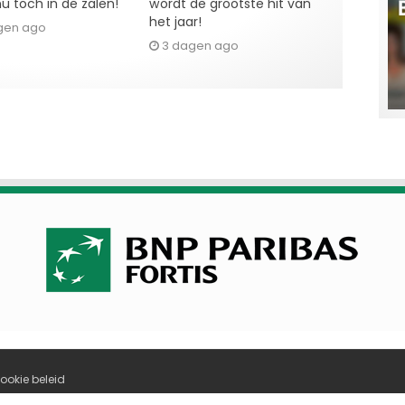
u toch in de zalen!
wordt de grootste hit van
het jaar!
gen ago
3 dagen ago
ookie beleid