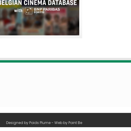
Designed by
Poids Plume
- Web by
Point Be