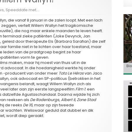
ws
,
Speeddate met...
lyn, die vanaf 8 januari in de zalen loopt. Met een lach
 zeggen, vertelt Willem Wallyn het tragikomische
uville), die nog maar enkele maanden te leven heeft.
n terminaal zieke patiënten (Joke Devynck, Jan
eleid door therapeute Els (Barbara Sarafian) die zelf
 haar familie niet in te lichten over haar toestand, maar
e leden van de praatgroep begint ze haar
patiënten vorm te geven.
ilms maken, maar hij moest van thuis uit in de
Bio
Va
‘So
«C
«To
rd advocaat. In die hoedanigheid werkte hij onder
Go
Ho
mil
 en -producent van onder meer
Toto Le Héros
van Jaco
llyn, ook advocaat en SP-politicus (betrokken in het
angenis belandt, waagt Willem Wallyn zich als
t veel later aan zijn eerste langspeelfilm
Film 1
: een
s datzelfde Agustaschandaal. Daarna wijdde hij zich
 van reeksen als
De Rodenburgs, Albert II, Zone Stad
 hij de reeks
De 16
, maar op zijn tweede
ar wachten. Weliswaar geduld dat dubbel en dik
iet, wordt diep geraakt.