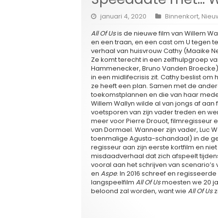
januari 4, 2020
Binnenkort
,
Nieu
All Of Us
is de nieuwe film van Willem Wal
en een traan, en een cast om U tegen te
verhaal van huisvrouw Cathy (Maaike Ne
Ze komt terecht in een zelfhulpgroep va
Hammenecker, Bruno Vanden Broecke), g
in een midlifecrisis zit. Cathy beslist om
ze heeft een plan. Samen met de ander
toekomstplannen en die van haar mede
Willem Wallyn wilde al van jongs af aan f
voetsporen van zijn vader treden en we
meer voor Pierre Drouot, filmregisseur
van Dormael. Wanneer zijn vader, Luc Wa
toenmalige Agusta-schandaal) in de gev
regisseur aan zijn eerste kortfilm en nie
misdaadverhaal dat zich afspeelt tijden
vooral aan het schrijven van scenario’s
en
Aspe
. In 2016 schreef en regisseerde
langspeelfilm
All Of Us
moesten we 20 ja
beloond zal worden, want wie
All Of Us
z