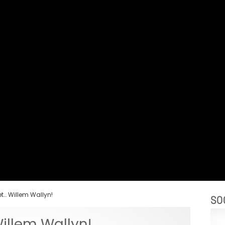
… Willem Wallyn!
SO
llem Wallyn!