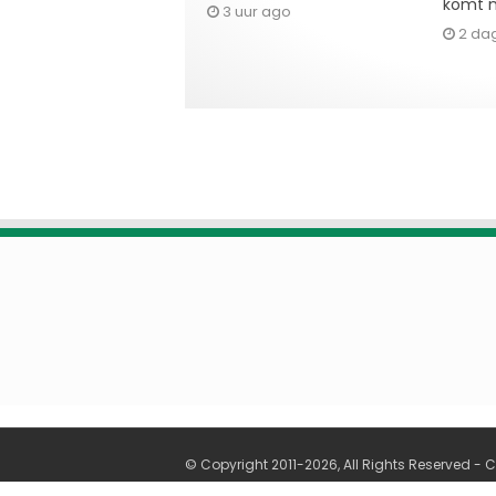
komt n
3 uur ago
2 da
© Copyright 2011-2026, All Rights Reserved -
C