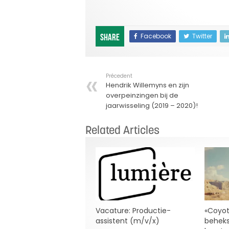
Facebook
Twitter
Share
Précedent
Hendrik Willemyns en zijn
overpeinzingen bij de
jaarwisseling (2019 – 2020)!
Related Articles
Vacature: Productie-
«Coyot
assistent (m/v/x)
beheks