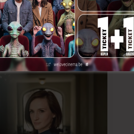
et jaar op filmvlak (Vlaanderen, België…)? (dat
rs, scenaristen, D.O.P’s, gaffers of om het even