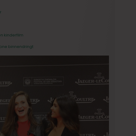
r
n kinderfilm
zone binnendringt