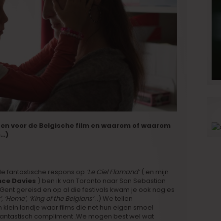
u en voor de Belgische film en waarom of waarom
n…)
de fantastische respons op
‘Le Ciel Flamand’
( en mijn
ce Davies
) ben ik van Toronto naar San Sebastian
 Gent gereisd en op al die festivals kwam je ook nog es
’, ‘Home’, ‘King of the Belgians’
..) We tellen
 klein landje waar films die net hun eigen smoel
antastisch compliment .We mogen best wel wat