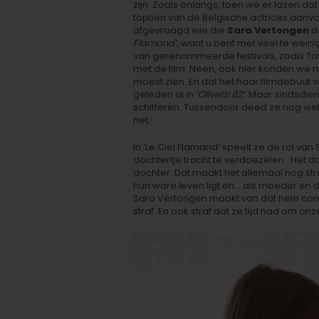
zijn. Zoals onlangs, toen we er lazen da
toptien van de Belgische actrices aanvo
afgevraagd wie die
Sara Vertongen
da
Flamand’
, want u bent met veel te weini
van gerenommeerde festivals, zoals To
met de film. Neen, ook hier konden we 
moest zien. En dat het haar filmdebuut w
geleden al in
‘Olivetti 82’.
Maar sindsdien 
schitteren. Tussendoor deed ze nog wel
het.
In ‘Le Ciel Flamand’ speelt ze de rol van
dochtertje tracht te verdoezelen. Het doc
dochter. Dat maakt het allemaal nog stra
hun ware leven ligt en… als moeder en do
Sara Vertongen maakt van dat hele co
straf. En ook straf dat ze tijd had om o