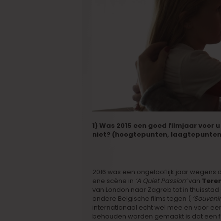
1) Was 2015 een goed filmjaar voor 
niet? (hoogtepunten, laagtepunte
2016 was een ongelooflijk jaar wegens 
ene scène in
‘A Quiet Passion’
van
Teren
van London naar Zagreb tot in thuisstad
andere Belgische films tegen (
‘Souvenir
internationaal echt wel mee en voor een
behouden worden gemaakt is dat een f