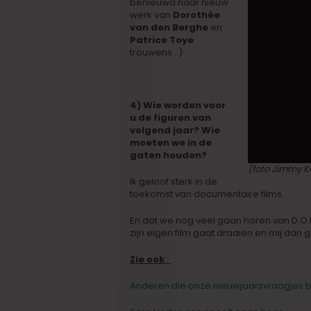
benieuwd naar nieuw
werk van
Dorothée
van den Berghe
en
Patrice Toye
trouwens ..)
4) Wie worden voor
u de figuren van
volgend jaar? Wie
moeten we in de
gaten houden?
(foto Jimmy K
Ik geloof sterk in de
toekomst van documentaire films.
En dat we nog veel gaan horen van D.O.
zijn eigen film gaat draaien en mij dan 
Zie ook
:
Anderen die onze nieuwjaarsvraagjes