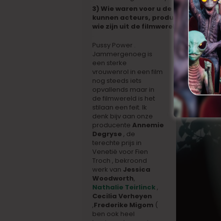
3) Wie waren voor u de figuren van h
kunnen acteurs, producers, regisseu
wie zijn uit de filmwereld)
Pussy Power .
Jammergenoeg is
een sterke
vrouwenrol in een film
nog steeds iets
opvallends maar in
de filmwereld is het
stilaan een feit. Ik
denk bijv aan onze
producente
Annemie
Degryse
, de
terechte prijs in
Venetië voor Fien
Troch , bekroond
werk van
Jessica
Woodworth
,
Nathalie Teirlinck
,
Cecilia Verheyen
,
Frederike Migom
(
ben ook heel