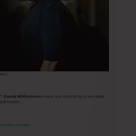
ets)
P.
David Williamson
maar ook omdat hij nu eindelijk
gaat bellen
 beantwoordden