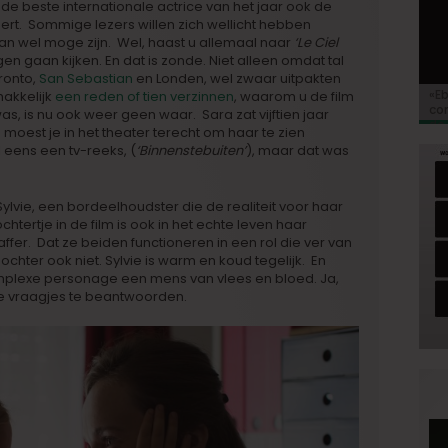
t de beste internationale actrice van het jaar ook de
ert. Sommige lezers willen zich wellicht hebben
n wel moge zijn. Wel, haast u allemaal naar
‘Le Ciel
gen gaan kijken. En dat is zonde. Niet alleen omdat tal
ronto,
San Sebastian
en Londen, wel zwaar uitpakten
Kor
«E
Bio
Va
‘So
makkelijk
een reden of tien verzinnen
, waarom u de film
voo
co
Go
as, is nu ook weer geen waar. Sara zat vijftien jaar
de 
moest je in het theater terecht om haar te zien
 eens een tv-reeks, (
‘Binnenstebuiten’
), maar dat was
 Sylvie, een bordeelhoudster die de realiteit voor haar
htertje in de film is ook in het echte leven haar
ffer. Dat ze beiden functioneren in een rol die ver van
chter ook niet. Sylvie is warm en koud tegelijk. En
mplexe personage een mens van vlees en bloed. Ja,
nze vraagjes te beantwoorden.