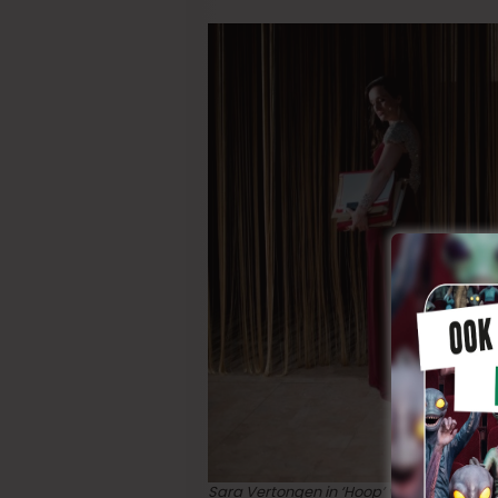
Sara Vertongen in ‘Hoop’ van Het Nieuwste