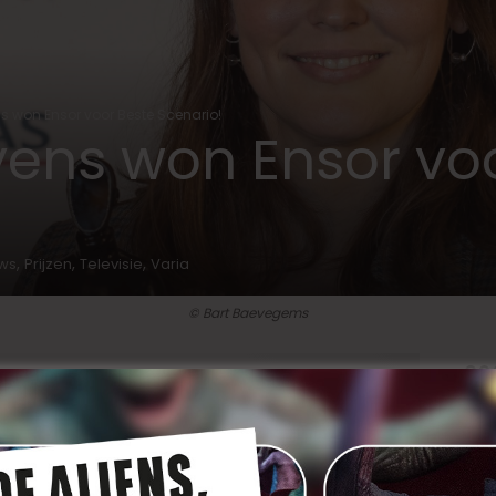
 won Ensor voor Beste Scenario!
ens won Ensor voo
,
,
,
ews
Prijzen
Televisie
Varia
© Bart Baevegems
SO
De Ensors uitgereikt,
De Twaalf
kreeg er zeven.
ks productie van regisseur
Wouter Bouvijn
, de grote
n er zeven: Beste TV-Serie, Beste Regie, Beste
eur (
Josse De Pauw
), Beste Actrice (
Maaike