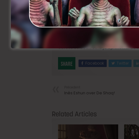
Naast
Gene Bervoets, Lize Feryn, Emi
bestaat de grotendeels West-Vlaamse 
Sam Louwyck
,
Titus De Voogdt
en
Ja
De reeks is geregisseerd door
Kaat Be
gesprek met
Michaël Pas
in
Cinema C
Het nieuwe seizoen van
Beau Séjour
eerste seizoen vind je op
Vrt Nu
.
De 
Facebook
Twitter
Share
Précedent
Inès Eshun over De Shaq!
Related Articles