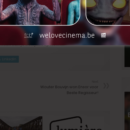
lie De Roo, Katelijne Verbeke
en
Greet Verstraete
cast van
Beau Séjour 2
onder andere uit
Tom Vermeir
,
nne Desmet
.
els
&
Nathalie Basteyns
. Beels ging vorige week in
anvas
, dat kan je
hier
bekijken.
is vanaf 31 januari te zien op Eén om 20u45
, het
Twaalf
kan je bekijken op Netflix.
LinkedIn
Next
Wouter Bouvijn won Ensor voor
Beste Regisseur!