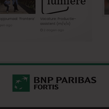
pjournaal: ‘Frontera’
Vacature: Productie-
assistent (m/v/x)
gen ago
2 dagen ago