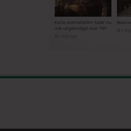
Korte animatiefilm ‘Melk’ nu
Bioscoo
ook uitgenodigd voor TIFF
2 da
1 dag ago