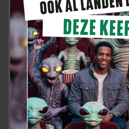
De reeks werd geschreven door
Bert V
samen schreven.