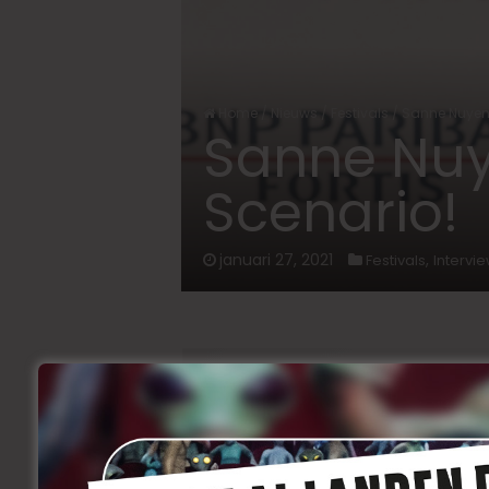
Home
/
Nieuws
/
Festivals
/
Sanne Nuyens
Sanne Nuy
Scenario!
januari 27, 2021
,
Festivals
Intervi
Zaterdagavond werden in Oostende 
Voor Televisie was
De Twaalf,
de Eyewor
winnaar op De Ensors. De fictiereeks wo
Montage, Beste Sound Design, Beste Act
Cafmeyer
) en Beste Scenario.