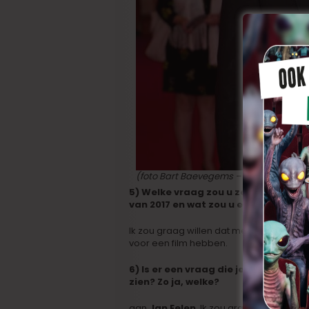
(foto Bart Baevegems – Cinevox)
5) Welke vraag zou u zelf gesteld wi
van 2017 en wat zou u er op antwoo
Ik zou graag willen dat mensen op caf
voor een film hebben.
6) Is er een vraag die je aan iemand
zien? Zo ja, welke?
aan
Jan Eelen
. Ik zou graag mijn dvdbox