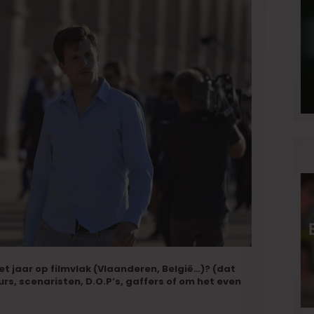
et jaar op filmvlak (Vlaanderen, België…)? (dat
rs, scenaristen, D.O.P’s, gaffers of om het even