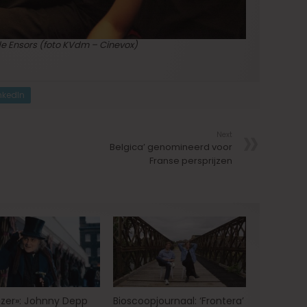
 de Ensors (foto KVdm – Cinevox)
nkedIn
Next
Belgica’ genomineerd voor
Franse persprijzen
zer»: Johnny Depp
Bioscoopjournaal: ‘Frontera’