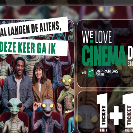
llen krijgen aan het eind van 2016 en/of het begin
rden?
é mij meer aanspreken omdat ze een goed verhaal
 uit de Vlaamse filmwereld gesteld zou willen
 van Seinfeld terug willen.