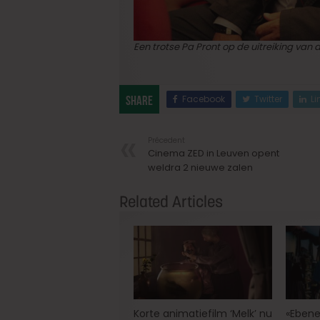
Een trotse Pa Pront op de uitreiking van
Facebook
Twitter
Li
Share
Précedent
Cinema ZED in Leuven opent
weldra 2 nieuwe zalen
Related Articles
Korte animatiefilm ‘Melk’ nu
«Ebene