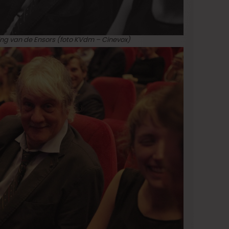
king van de Ensors (foto KVdm – Cinevox)