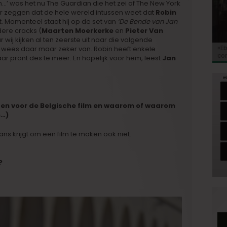
…’ was het nu The Guardian die het zei of The New York
ar zeggen dat de hele wereld intussen weet dat
Robin
t. Momenteel staat hij op de set van
‘De Bende van Jan
dere cracks (
Maarten Moerkerke
en
Pieter Van
 wij kijken al ten zeerste uit naar die volgende
Kor
«E
Bio
Va
‘So
, wees daar maar zeker van. Robin heeft enkele
voo
co
Go
ar pront des te meer. En hopelijk voor hem, leest
Jan
de 
u en voor de Belgische film en waarom of waarom
n…)
ans krijgt om een film te maken ook niet.
?