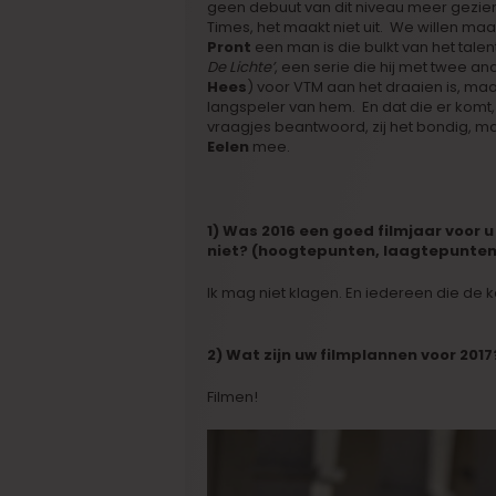
geen debuut van dit niveau meer gezien
Times, het maakt niet uit. We willen ma
Pront
een man is die bulkt van het talen
De Lichte’
, een serie die hij met twee an
Hees
) voor VTM aan het draaien is, maar
langspeler van hem. En dat die er komt
vraagjes beantwoord, zij het bondig, ma
Eelen
mee.
1) Was 2016 een goed filmjaar voor 
niet? (hoogtepunten, laagtepunte
Ik mag niet klagen. En iedereen die de k
2) Wat zijn uw filmplannen voor 2017
Filmen!