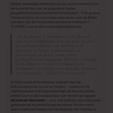
Meest recentelijk heeft Hannes de score voltooid voor
de tweede film van de populaire Duitse
jeugdfilmfranchise
Immenhof
(Immenhof – Das grosse
Versprechen), en voor twee seizoenen van de Britse
remake van de misdaaddramaserie
Professor T
(ITV/PBS), met in de hoofdrol Ben Molenaar.
“In Professor T introduceert De Maeyer
een mooi hoofdthema met een puls en doel,
en variaties daarop zijn doorheen de
partituur te horen, ondersteunen de
personages en geven scènes meer
gelaagdheid en diepgang. Hoewel veelzijdig,
is De Maeyer vooral een thematische
componist met talent voor melodie, karakter
en orkestratie.” (Silva Screen-records)
In 2022 overtrof De Maeyer zichzelf met zijn
indrukwekkende score en liedjes – waarvoor hij
samenwerkte met respectievelijk de Marokkaanse
artiest Oum & de hoofdacteur van de film en rapper
Aboubakr Bensaihi
– voor Adil & Bilalls internationaal
gelauwerde muzikale tragedie
Rebel
. De film werd
warm onthaald tijdens het Filmfestival van Cannes in