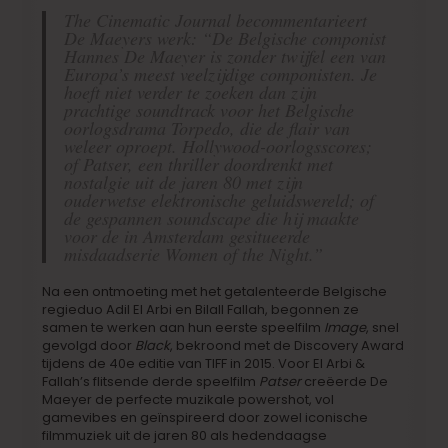
The Cinematic Journal becommentarieert
De Maeyers werk: “De Belgische componist
Hannes De Maeyer is zonder twijfel een van
Europa’s meest veelzijdige componisten. Je
hoeft niet verder te zoeken dan zijn
prachtige soundtrack voor het Belgische
oorlogsdrama
Torpedo
, die de flair van
weleer oproept. Hollywood-oorlogsscores;
of
Patser
, een thriller doordrenkt met
nostalgie uit de jaren 80 met zijn
ouderwetse elektronische geluidswereld; of
de gespannen soundscape die hij maakte
voor de in Amsterdam gesitueerde
misdaadserie
Women of the Night
.”
Na een ontmoeting met het getalenteerde Belgische
regieduo Adil El Arbi en Bilall Fallah, begonnen ze
samen te werken aan hun eerste speelfilm
Image
, snel
gevolgd door
Black
, bekroond met de Discovery Award
tijdens de 40e editie van TIFF in 2015. Voor El Arbi &
Fallah’s flitsende derde speelfilm
Patser
creëerde De
Maeyer de perfecte muzikale powershot, vol
gamevibes en geïnspireerd door zowel iconische
filmmuziek uit de jaren 80 als hedendaagse