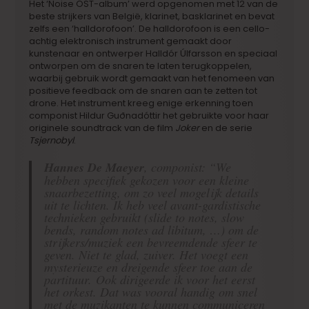
Het ‘Noise OST-album’ werd opgenomen met 12 van de
beste strijkers van België, klarinet, basklarinet en bevat
zelfs een ‘halldorofoon’. De halldorofoon is een cello-
achtig elektronisch instrument gemaakt door
kunstenaar en ontwerper Halldór Úlfarsson en speciaal
ontworpen om de snaren te laten terugkoppelen,
waarbij gebruik wordt gemaakt van het fenomeen van
positieve feedback om de snaren aan te zetten tot
drone. Het instrument kreeg enige erkenning toen
componist Hildur Guðnadóttir het gebruikte voor haar
originele soundtrack van de film
Joker
en de serie
Tsjernobyl
.
Hannes De Maeyer
, componist: “We
hebben specifiek gekozen voor een kleine
snaarbezetting, om zo veel mogelijk details
uit te lichten. Ik heb veel avant-gardistische
technieken gebruikt (slide to notes, slow
bends, random notes ad libitum, …) om de
strijkers/muziek een bevreemdende sfeer te
geven. Niet te glad, zuiver. Het voegt een
mysterieuze en dreigende sfeer toe aan de
partituur. Ook dirigeerde ik voor het eerst
het orkest. Dat was vooral handig om snel
met de muzikanten te kunnen communiceren