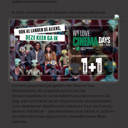
elektronische invloeden.
In 2019 componeerde Hannes de indrukwekkende
symfonische partituur voor het Belgische oorlogsepos
Torpedo
, waarvoor hij de Best Original Score for a
Belgian Production 2020 ontving bij de prestigieuze
World Soundtrack Awards.
Recensie Graveyards geeft de score voor
Torpedo 10/10 – “De Maeyer levert een
epische partituur, boordevol originele
thema’s, waar je de rillingen van krijgt.”
Andere recente projecten zijn
Rafaël
, het Nederlandse
romantische drama van de bekroonde filmmaker Ben
Sombogaart, de Duitse speelfilm
Immenhof,
een
immens populaire jeugdfilm van Sharon von
Wietersheim, de originele score van de
zenuwslopende tv-serie
Keizersvrouwen
, evenals
De
Stig
, een ontroerende en inspirerende documentaire
over wielrenner Stig Broeckx, het Ierse Tour de France-
drama
The Racer
– geselecteerd voor SXSW in 2020 en
de internationaal uitgezonden tekenfilmserie
Ninja
Express
.