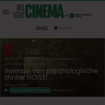
Home
/
We Love Belgian Cinema
/
Release van
psychologische thriller NOISE!
Release van psychologische
thriller NOISE!
maart 17, 2023
We Love Belgian Cinema
Nieuws
Varia
,
,