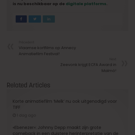
is nu beschikbaar op de
digitale platforms
.
Précedent
Vlaamse kortfilms op Annecy
Animatiefilm Festival!
Next
Zeevonk krijgt ECFA Award in
Malmö!
Related Articles
Korte animatiefilm ‘Melk’ nu ook uitgenodigd voor
TIFF
1 dag ago
«Ebenezer»: Johnny Depp maakt zijn grote
comeback in een duistere herinterpretatie van de