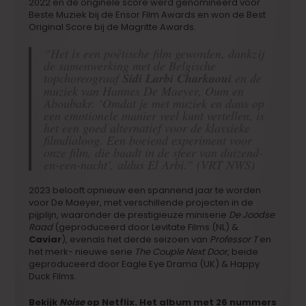
2022 en de originele score werd genomineerd voor
Beste Muziek bij de Ensor Film Awards en won de Best
Original Score bij de Magritte Awards.
“Het is een poëtische film geworden, dankzij
de samenwerking met de Belgische
topchoreograaf
Sidi Larbi Charkaoui
en de
muziek van Hannes De Maeyer, Oum en
Aboubakr. ‘Omdat je met muziek en dans op
een emotionele manier veel kunt vertellen, is
het een goed alternatief voor de klassieke
filmdialoog. Een boeiend experiment voor
onze film, die baadt in de sfeer van duizend-
en-een-nacht’, aldus El Arbi.” (VRT NWS)
2023 belooft opnieuw een spannend jaar te worden
voor De Maeyer, met verschillende projecten in de
pijplijn, waaronder de prestigieuze miniserie
De Joodse
Raad
(geproduceerd door Levitate Films (NL) &
Caviar
), evenals het derde seizoen van
Professor T
en
het merk- nieuwe serie
The Couple Next Door
, beide
geproduceerd door Eagle Eye Drama (UK) & Happy
Duck Films.
Bekijk
Noise
op Netflix. Het album met 26 nummers