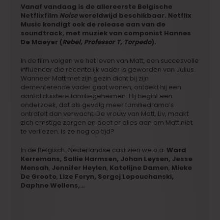
Vanaf vandaag is de allereerste Belgische
Netflixfilm
Noise
wereldwijd beschikbaar. Netflix
Music kondigt ook de release aan van de
soundtrack, met muziek van componist Hannes
De Maeyer (
Rebel, Professor T, Torpedo
).
In de film volgen we het leven van Matt, een succesvolle
influencer die recentelijk vader is geworden van Julius.
Wanneer Matt met zijn gezin dicht bij zijn
dementerende vader gaat wonen, ontdekt hij een
aantal duistere familiegeheimen. Hij begint een
onderzoek, dat als gevolg meer familiedrama’s
ontrafelt dan verwacht. De vrouw van Matt, Liv, maakt
zich ernstige zorgen en doet er alles aan om Matt niet
te verliezen. Is ze nog op tijd?
In de Belgisch-Nederlandse cast zien we o.a.
Ward
Kerremans, Sallie Harmsen, Johan Leysen, Jesse
Mensah
,
Jennifer Heylen
,
Katelijne Damen
,
Mieke
De Groote
,
Lize Feryn, Sergej Lopouchanski,
Daphne Wellens,…