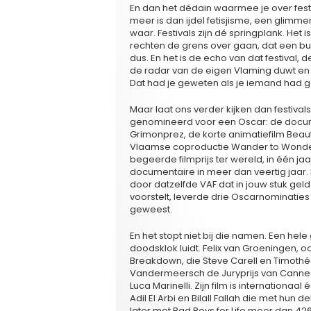
En dan het dédain waarmee je over festiv
meer is dan ijdel fetisjisme, een glimm
waar. Festivals zijn dé springplank. Het 
rechten de grens over gaan, dat een bu
dus. En het is de echo van dat festival, 
de radar van de eigen Vlaming duwt en h
Dat had je geweten als je iemand had geb
Maar laat ons verder kijken dan festivals
genomineerd voor een Oscar: de docume
Grimonprez, de korte animatiefilm Beau
Vlaamse coproductie Wander to Wonder 
begeerde filmprijs ter wereld, in één 
documentaire in meer dan veertig jaar. 
door datzelfde VAF dat in jouw stuk geld
voorstelt, leverde drie Oscarnominaties
geweest.
En het stopt niet bij die namen. Een hele 
doodsklok luidt. Felix van Groeningen,
Breakdown, die Steve Carell en Timothé
Vandermeersch de Juryprijs van Cannes 
Luca Marinelli. Zijn film is internationa
Adil El Arbi en Bilall Fallah die met hun
later met Bad Boys for Life meer dan 42