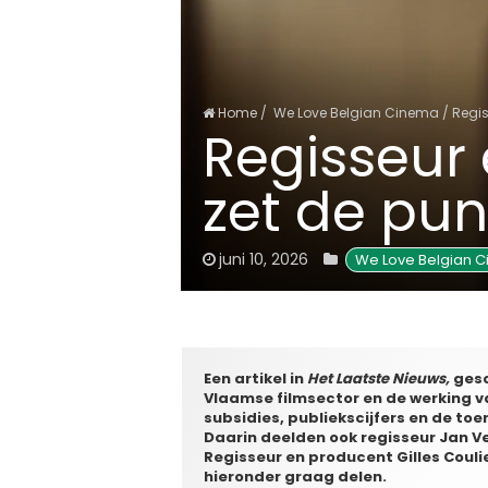
Home
/
We Love Belgian Cinema
/
Regis
Regisseur 
zet de pun
juni 10, 2026
We Love Belgian 
Een artikel in
Het Laatste Nieuws,
gesc
Vlaamse filmsector en de werking va
subsidies, publiekscijfers en de to
Daarin deelden ook regisseur Jan 
Regisseur en producent Gilles Coul
hieronder graag delen.