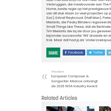
Verbruggen, die meebouwde aan The Fall
Home, beste regie op het prestigieuze fi
van dit stuk staan zo veel projecten op
Soir), Eshref Reybrouck (Half Man), Pie
Mielants, die Peaky Blinders regisseerd
Small Things Like These, dat de Berlinale
Tim Mielants die bij de door jou gevise
bijzonder succesvolle ‘Wil’ draaide e
trok. Maar dat had jij als ‘onderzoeksjo
Facebook
Twitter
Share
Précedent
European Composer &
Songwriter Alliance ontvangt
de 2026 WSA Industry Award
Related Articles