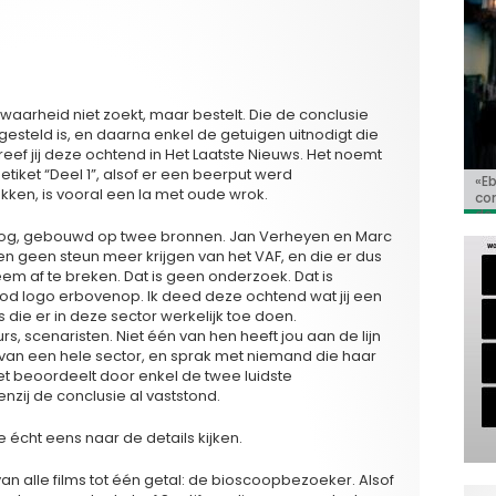
e waarheid niet zoekt, maar bestelt. Die de conclusie
gesteld is, en daarna enkel de getuigen uitnodigt die
reef jij deze ochtend in Het Laatste Nieuws. Het noemt
etiket “Deel 1”, alsof er een beerput werd
«E
Bio
Va
‘So
«C
ken, is vooral een la met oude wrok.
co
Go
Ho
de 
toog, gebouwd op twee bronnen. Jan Verheyen en Marc
en geen steun meer krijgen van het VAF, en die er dus
eem af te breken. Dat is geen onderzoek. Dat is
od logo erbovenop. Ik deed deze ochtend wat jij een
 die er in deze sector werkelijk toe doen.
 scenaristen. Niet één van hen heeft jou aan de lijn
van een hele sector, en sprak met niemand die haar
iet beoordeelt door enkel de twee luidste
nzij de conclusie al vaststond.
e écht eens naar de details kijken.
an alle films tot één getal: de bioscoopbezoeker. Alsof