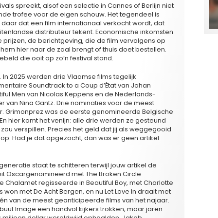
als spreekt, alsof een selectie in Cannes of Berlijn niet
ende trofee voor de eigen schouw. Het tegendeel is
is daar dat een film internationaal verkocht wordt, dat
itenlandse distributeur tekent. Economische inkomsten
de prijzen, de berichtgeving, die de film vervolgens op
em hier naar de zaal brengt of thuis doet bestellen.
eld die ooit op zo’n festival stond.
. In 2025 werden drie Vlaamse films tegelijk
ntaire Soundtrack to a Coup d’État van Johan
tiful Men van Nicolas Keppens en de Nederlands-
van Nina Gantz. Drie nominaties voor de meest
jaar. Grimonprez was de eerste genomineerde Belgische
En hier komt het venijn: alle drie werden ze gesteund
 zou verspillen. Precies het geld dat jij als weggegooid
 op. Had je dat opgezocht, dan was er geen artikel
generatie staat te schitteren terwijl jouw artikel de
 ooit Oscargenomineerd met The Broken Circle
e Chalamet regisseerde in Beautiful Boy, met Charlotte
won met De Acht Bergen, en nu Let Love In draait met
al één van de meest geanticipeerde films van het najaar.
 debuut Image een handvol kijkers trokken, maar jaren
6 miljoen dollar wereldwijd ophaalden. Jakob