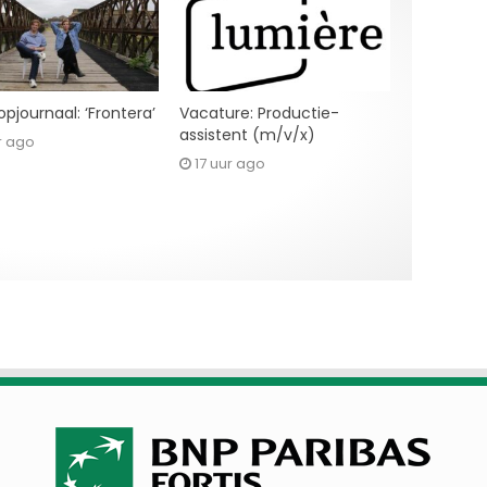
pjournaal: ‘Frontera’
Vacature: Productie-
assistent (m/v/x)
r ago
17 uur ago