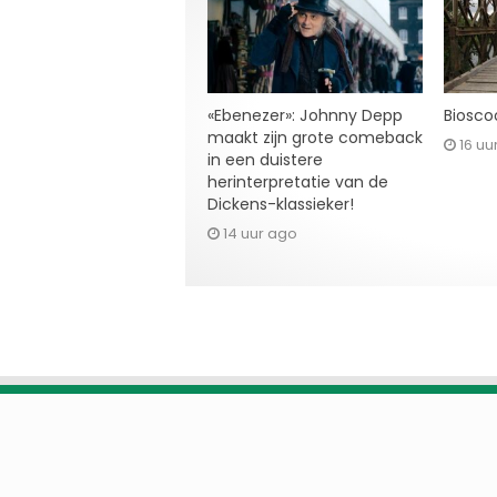
«Ebenezer»: Johnny Depp
Bioscoo
maakt zijn grote comeback
16 uu
in een duistere
herinterpretatie van de
Dickens-klassieker!
14 uur ago