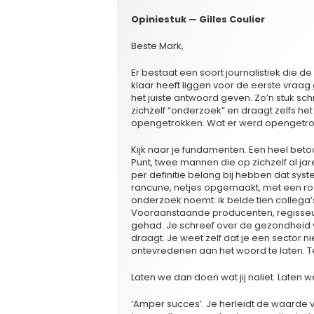
Opiniestuk — Gilles Coulier
Beste Mark,
Er bestaat een soort journalistiek die d
klaar heeft liggen voor de eerste vraag 
het juiste antwoord geven. Zo’n stuk sch
zichzelf “onderzoek” en draagt zelfs het 
opengetrokken. Wat er werd opengetrok
Kijk naar je fundamenten. Een heel be
Punt, twee mannen die op zichzelf al jar
per definitie belang bij hebben dat syst
rancune, netjes opgemaakt, met een ro
onderzoek noemt: ik belde tien collega’s
Vooraanstaande producenten, regisseurs,
gehad. Je schreef over de gezondheid 
draagt. Je weet zelf dat je een sector n
ontevredenen aan het woord te laten. Te
Laten we dan doen wat jij naliet. Laten w
‘Amper succes’. Je herleidt de waarde v