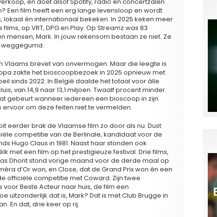
verkoop, en doet alsof Spotify, radio en concertzalen
 Een film heeft een erg lange levensloop en wordt
 lokaal én internationaal bekeken. In 2025 keken meer
 films, op VRT, DPG en Play. Op Streamz was 83
ljoen mensen, Mark. In jouw rekensom bestaan ze niet. Ze
 ze weggegumd.
een Vlaams brevet van onvermogen. Maar die leegte is
l Europa zakte het bioscoopbezoek in 2025 opnieuw met
eil sinds 2022. In België daalde het totaal voor álle
s, van 14,9 naar 13,1 miljoen. Twaalf procent minder.
 wat gebeurt wanneer iedereen een bioscoop in zijn
 ervoor om deze feiten niet te vermelden.
ooit eerder brak de Vlaamse film zo door als nu. Dust
iciële competitie van de Berlinale, kandidaat voor de
nds Hugo Claus in 1981. Naast haar stonden ook
 met een film op het prestigieuze festival. Drie films,
ukas Dhont stond vorige maand voor de derde maal op
Caméra d’Or won, en Close, dat de Grand Prix won én een
e officiële competitie met Coward. Zijn twee
voor Beste Acteur naar huis, de film een
 uitzonderlijk dat is, Mark? Dat is met Club Brugge in
 En dat, drie keer op rij.