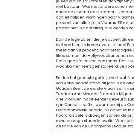
je een album zou afmeten aan zijn vinyl
niet bestaan. Wat met andere schermen?
naast de cinema op streamers, zenders,
dan elf miljoen Vlamingen naar Vlaamse
procent van alle kijktijd Vlaams. Elf mi
pasten niet in de stelling, dus werden
Dan de lege zalen, die je opvoert als 
niet van hier, ze is van overal. In hee
meer dan vijf procent, naar het laagste p
films samen, de Hollywoodkanonnen inclui
Dat is geen falen van een fonds. Dat is
woonkamer heeft geïnstalleerd. Je koos
En dan het grootste gat in je verhaal. N
van Anke Blondé stond dit jaar in de off
Gouden Beer, de eerste Vlaamse film si
Teodora Ana Mihai en Frederike Migom élk
drie vrouwen, nooit eerder gebeurd. L
rij in Cannes: na Girl, waarmee hij de 
Oscarnominatie haalde, nu opnieuw in d
hoofdrolspelers droegen samen de prijs 
minutenlange staande ovatie. Weet je hoe
de finale van de Champions League staan.