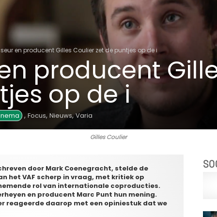
seur en producent Gilles Coulier zet de puntjes op de i
en producent Gille
tjes op de i
,
,
,
Cinema
Focus
Nieuws
Varia
Gilles Coulier
SO
hreven door Mark Coenegracht, stelde de
n het VAF scherp in vraag, met kritiek op
enemende rol van internationale coproducties.
Verheyen en producent Marc Punt hun mening.
ier reageerde daarop met een opiniestuk dat we