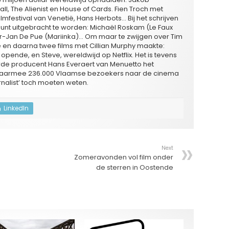
, The Alienist en House of Cards. Fien Troch met
lmfestival van Venetië, Hans Herbots… Bij het schrijven
 punt uitgebracht te worden: Michaël Roskam (Le Faux
ter-Jan De Pue (Mariinka)… Om maar te zwijgen over Tim
e en daarna twee films met Cillian Murphy maakte:
 opende, en Steve, wereldwijd op Netflix. Het is tevens
erde producent Hans Everaert van Menuetto het
n daarmee 236.000 Vlaamse bezoekers naar de cinema
urnalist’ toch moeten weten.
LinkedIn
Next
Zomeravonden vol film onder
de sterren in Oostende