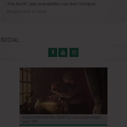
‘The North’, een wandelfilm van Bart Schrijver
september 13, 2025
SOCIAL
Korte animatiefilm ‘Melk’ nu ook uitgenodigd
«Ebenezer»: Johnny Depp maakt zijn grote
Bioscoopjournaal: ‘Frontera’
Vacature: Productie-assistent (m/v/x)
‘Some like it hot in Belgium’ met Tijmen
voor TIFF
comeback in een duistere herinterpretatie van
Govaerts
de Dickens-klassieker!