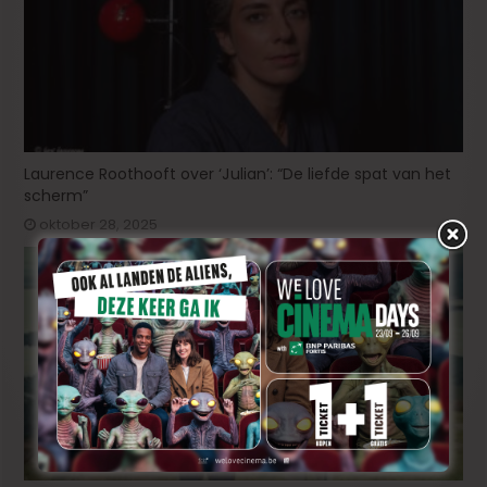
Laurence Roothooft over ‘Julian’: “De liefde spat van het
scherm”
oktober 28, 2025