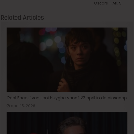
Oscars – Afl. 5
Related Articles
‘Real Faces’ van Leni Huyghe vanaf 22 april in de bioscoop
april 15, 2026