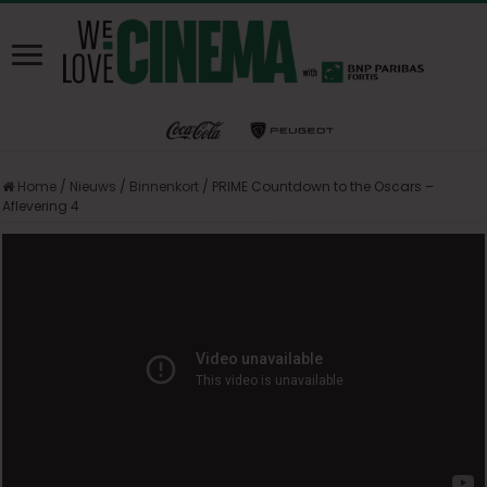
Home
/
Nieuws
/
Binnenkort
/
PRIME Countdown to the Oscars –
Aflevering 4