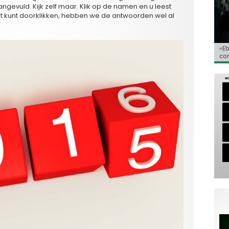
angevuld. Kijk zelf maar. Klik op de namen en u leest
et kunt doorklikken, hebben we de antwoorden wel al
«E
Bio
Va
‘So
«C
co
Go
Ho
de 