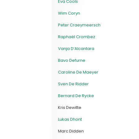
Eva Cools
Wim Coryn
Peter Craeymeersch
Raphaël Crombez
Vanja D’Alcantara
Bavo Defurne
Caroline De Maeyer
Sven De Ridder
Bernard De Rycke
Kris Dewitte
Lukas Dhont
Marc Didden