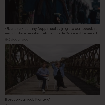
«Ebenezer»: Johnny Depp maakt zijn grote comeback in
een duistere herinterpretatie van de Dickens-klassieker!
2 dagen ago
Bioscoopjournaal: ‘Frontera’