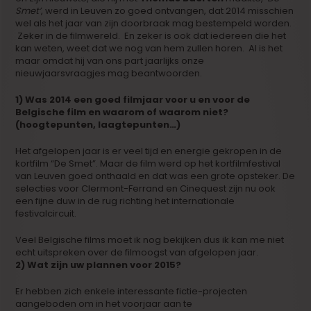
Smet’
, werd in Leuven zo goed ontvangen, dat 2014 misschien
wel als het jaar van zijn doorbraak mag bestempeld worden.
Zeker in de filmwereld. En zeker is ook dat iedereen die het
kan weten, weet dat we nog van hem zullen horen. Al is het
maar omdat hij van ons part jaarlijks onze
nieuwjaarsvraagjes mag beantwoorden.
1) Was 2014 een goed filmjaar voor u en voor de
Belgische film en waarom of waarom niet?
(hoogtepunten, laagtepunten…)
Het afgelopen jaar is er veel tijd en energie gekropen in de
kortfilm “De Smet”. Maar de film werd op het kortfilmfestival
van Leuven goed onthaald en dat was een grote opsteker. De
selecties voor Clermont-Ferrand en Cinequest zijn nu ook
een fijne duw in de rug richting het internationale
festivalcircuit.
Veel Belgische films moet ik nog bekijken dus ik kan me niet
echt uitspreken over de filmoogst van afgelopen jaar.
2) Wat zijn uw plannen voor 2015?
Er hebben zich enkele interessante fictie-projecten
aangeboden om in het voorjaar aan te