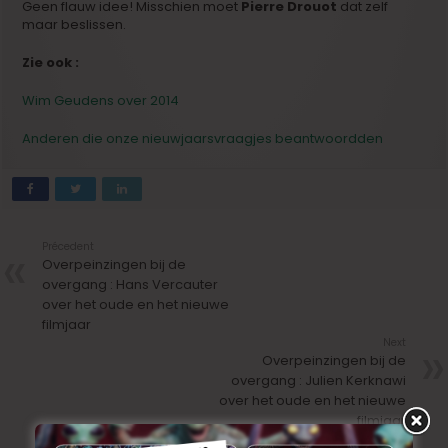
Geen flauw idee! Misschien moet
Pierre Drouot
dat zelf
maar beslissen.
Zie ook :
Wim Geudens over 2014
Anderen die onze nieuwjaarsvraagjes beantwoordden
Précedent
Overpeinzingen bij de
overgang : Hans Vercauter
over het oude en het nieuwe
filmjaar
Next
Overpeinzingen bij de
overgang : Julien Kerknawi
over het oude en het nieuwe
filmjaar