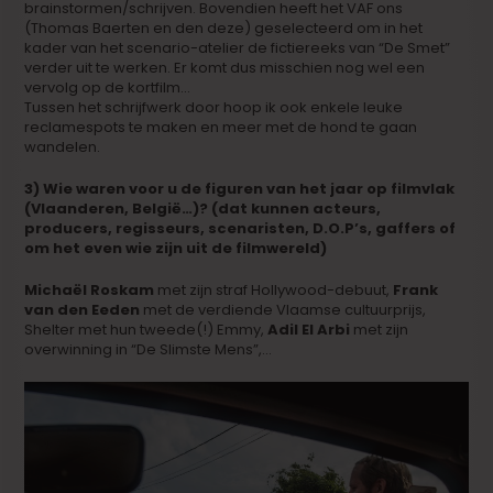
brainstormen/schrijven. Bovendien heeft het VAF ons
(Thomas Baerten en den deze) geselecteerd om in het
kader van het scenario-atelier de fictiereeks van “De Smet”
verder uit te werken. Er komt dus misschien nog wel een
vervolg op de kortfilm…
Tussen het schrijfwerk door hoop ik ook enkele leuke
reclamespots te maken en meer met de hond te gaan
wandelen.
3) Wie waren voor u de figuren van het jaar op filmvlak
(Vlaanderen, België…)? (dat kunnen acteurs,
producers, regisseurs, scenaristen, D.O.P’s, gaffers of
om het even wie zijn uit de filmwereld)
Michaël Roskam
met zijn straf Hollywood-debuut,
Frank
van den Eeden
met de verdiende Vlaamse cultuurprijs,
Shelter met hun tweede(!) Emmy,
Adil El Arbi
met zijn
overwinning in “De Slimste Mens”,…