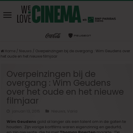
Home
/
Nieuws
/
Overpeinzingen bij de overgang : Wim Geudens over
het oude en het nieuwe filmjaar
Overpeinzingen bij de
overgang : Wim Geudens
over het oude en het nieuwe
filmjaar
januari 13, 2015
Nieuws
,
Varia
Wim Geudens
gold al langer als een talent om in de gaten te
houden. Zijn vorige kortfilms waren eigenzinnig en gedurfd,
en zijn nieuwste, die hij met
Thomas Baerten
maakte,
‘De