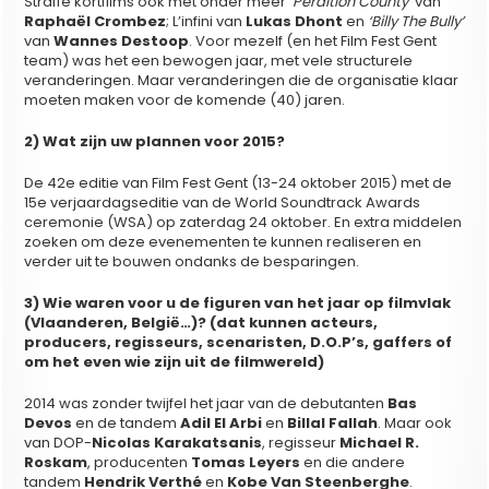
Straffe kortfilms ook met onder meer
‘Perdition County’
van
Raphaël Crombez
; L’infini van
Lukas Dhont
en
‘Billy The Bully’
van
Wannes Destoop
. Voor mezelf (en het Film Fest Gent
team) was het een bewogen jaar, met vele structurele
veranderingen. Maar veranderingen die de organisatie klaar
moeten maken voor de komende (40) jaren.
2) Wat zijn uw plannen voor 2015?
De 42e editie van Film Fest Gent (13-24 oktober 2015) met de
15e verjaardagseditie van de World Soundtrack Awards
ceremonie (WSA) op zaterdag 24 oktober. En extra middelen
zoeken om deze evenementen te kunnen realiseren en
verder uit te bouwen ondanks de besparingen.
3) Wie waren voor u de figuren van het jaar op filmvlak
(Vlaanderen, België…)? (dat kunnen acteurs,
producers, regisseurs, scenaristen, D.O.P’s, gaffers of
om het even wie zijn uit de filmwereld)
2014 was zonder twijfel het jaar van de debutanten
Bas
Devos
en de tandem
Adil El Arbi
en
Billal Fallah
. Maar ook
van DOP-
Nicolas Karakatsanis
, regisseur
Michael R.
Roskam
, producenten
Tomas Leyers
en die andere
tandem
Hendrik Verthé
en
Kobe Van Steenberghe
.