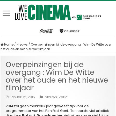
Home
/
Nieuws
/
Overpeinzingen bij de overgang : Wim De Witte over
het oude en het nieuwe filmjaar
Overpeinzingen bij de
overgang : Wim De Witte
over het oude en het nieuwe
filmjaar
januari 12, 2015
Nieuws
,
Varia
2014 zal geen makkelijk jaar geweest zijn voor de
programmator van het Film Fest Gent. Ten eerste viel artistiek
directeur
Patrick Duynslaegher
ziek uit en kon er niet bij zijn