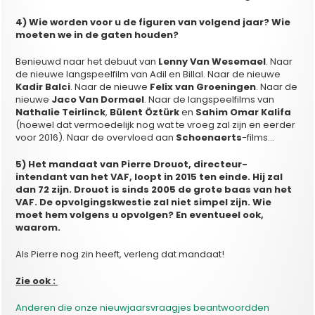
4) Wie worden voor u de figuren van volgend jaar? Wie
moeten we in de gaten houden?
Benieuwd naar het debuut van
Lenny Van Wesemael
. Naar
de nieuwe langspeelfilm van Adil en Billal. Naar de nieuwe
Kadir Balci
. Naar de nieuwe
Felix van Groeningen
. Naar de
nieuwe
Jaco Van Dormael
. Naar de langspeelfilms van
Nathalie Teirlinck
,
Bülent Öztürk
en
Sahim Omar Kalifa
(hoewel dat vermoedelijk nog wat te vroeg zal zijn en eerder
voor 2016). Naar de overvloed aan
Schoenaerts
-films…
5) Het mandaat van Pierre Drouot, directeur-
intendant van het VAF, loopt in 2015 ten einde. Hij zal
dan 72 zijn. Drouot is sinds 2005 de grote baas van het
VAF. De opvolgingskwestie zal niet simpel zijn. Wie
moet hem volgens u opvolgen? En eventueel ook,
waarom.
Als Pierre nog zin heeft, verleng dat mandaat!
Zie ook :
Anderen die onze nieuwjaarsvraagjes beantwoordden