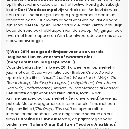
op filmfestival in oktober, en na het festival kondigde zakelijk
leider
Bart Vandesompel
zijn vertrek aan. Anderzijds was
het Film Fest nooit Belgischer qua programmatie dan in de
recentste editie. Dus kwam er heel veel van de last op Wim
zijn schouders te liggen. Maar na al die jaren kent hij natuurlijk
beter dan wie ook het klappen van de zweep. Wij gingen ook
even met hem klappen en Wim beantwoordde voor ons onze
nieuwjaarsvraagjes.
1) Was 2014 een goed filmjaar voor u en voor de
Belgische film en waarom of waarom niet?
(hoogtepunten, laagtepunten…)
Voor de Belgische film bleek 2014 alweer een opmerkelijk
jaar met een Oscar-nomiatie voor Broken Circle. De vele
opmerkelijke films:
‘Violet’, ‘Lucifer’, ‘Waste Land’, ‘Welp’, ‘De
Behandeling’, ‘Waiting for August’, ‘Labyrinthus’, ‘Deux Jours
Une Nuit’, ‘Brabançonne’, ‘Image’, ‘N-The Madness of Reason’.
Een straffe oogst voor zo’n klein landje, toch? Maar
jammergenoeg ook opmerkelijk (én onverdiend) te weinig
publiek. Met ook opgemerkte internationale films met een
Belgisch tintje (
‘The Drop’, ‘The Loft’
) en opmerkelijke
internationale aandacht voor Belgische cineasten en hun
films (
Caroline Strubbe
in Moma, de prijzenregen voor
onder meer
Sahim Omar Kalifa
en
Teodora Ana Mihai
).