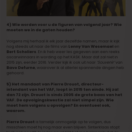
4) Wie worden voor u de figuren van volgend jaar? Wie
moeten we in de gaten houden?
Volgens mij herhaal ik elk jaar dezelfde namen, maar ik kijk
nog steeds uit naar de films van
Lenny Van Wesemael
en
Bert Scholiers
. En ik heb weer les gegeven aan een reeks
oscarwinnaars in wording op het KASK. Maar dat zal niet in
2015 zijn, eerder 2016. Verder kijk ik ook uit naar
‘Souvenir’
van
Bavo Defurne
, waarover ik al allerlei spannende dingen heb
gehoord.
5) Het mandaat van Pierre Drouot, directeur-
intendant van het VAF, loopt in 2015 ten einde. Hij zal
dan 72 zijn. Drouot is sinds 2005 de grote baas van het
VAF. De opvolgingskwestie zal niet simpel zijn. Wie
moet hem volgens u opvolgen? En eventueel ook,
waarom.
Pierre Drouot
is tamelijk onmogelijk op te volgen, dus
misschien moet hij nog maar even blijven. Sinterklaas stopt