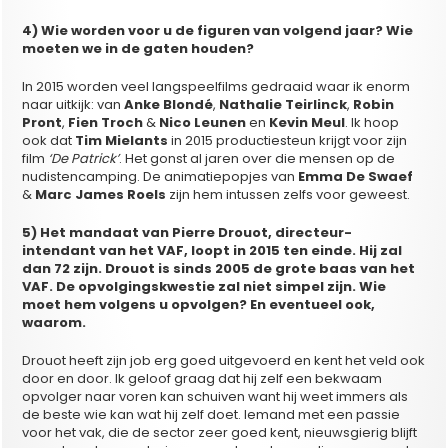
4) Wie worden voor u de figuren van volgend jaar? Wie
moeten we in de gaten houden?
In 2015 worden veel langspeelfilms gedraaid waar ik enorm
naar uitkijk: van
Anke Blondé
,
Nathalie Teirlinck
,
Robin
Pront
,
Fien Troch
&
Nico Leunen
en
Kevin Meul
. Ik hoop
ook dat
Tim Mielants
in 2015 productiesteun krijgt voor zijn
film
‘De Patrick’
. Het gonst al jaren over die mensen op de
nudistencamping. De animatiepopjes van
Emma De Swaef
&
Marc James Roels
zijn hem intussen zelfs voor geweest.
5) Het mandaat van Pierre Drouot, directeur-
intendant van het VAF, loopt in 2015 ten einde. Hij zal
dan 72 zijn. Drouot is sinds 2005 de grote baas van het
VAF. De opvolgingskwestie zal niet simpel zijn. Wie
moet hem volgens u opvolgen? En eventueel ook,
waarom.
Drouot heeft zijn job erg goed uitgevoerd en kent het veld ook
door en door. Ik geloof graag dat hij zelf een bekwaam
opvolger naar voren kan schuiven want hij weet immers als
de beste wie kan wat hij zelf doet. Iemand met een passie
voor het vak, die de sector zeer goed kent, nieuwsgierig blijft