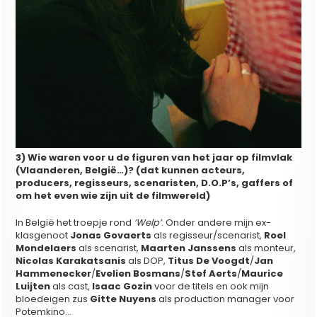
3) Wie waren voor u de figuren van het jaar op filmvlak
(Vlaanderen, België…)? (dat kunnen acteurs,
producers, regisseurs, scenaristen, D.O.P’s, gaffers of
om het even wie zijn uit de filmwereld)
In België het troepje rond
‘Welp’
. Onder andere mijn ex-
klasgenoot
Jonas Govaerts
als regisseur/scenarist,
Roel
Mondelaers
als scenarist,
Maarten Janssens
als monteur,
Nicolas Karakatsanis
als DOP,
Titus De Voogdt
/
Jan
Hammenecker
/
Evelien Bosmans
/
Stef Aerts
/
Maurice
Luijten
als cast,
Isaac Gozin
voor de titels en ook mijn
bloedeigen zus
Gitte Nuyens
als production manager voor
Potemkino…