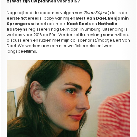
2) Wat zijn uw plannen voor 2015?
Nagelbijtend de opnames volgen van
‘Beau Séjour’
, dat is de
eerste fictiereeks-baby van mij en
Bert Van Dael
,
Benjamin
Sprengers
schreef ook mee.
Kaat Beels
en
Nathalie
Basteyns
regisseren nog t.e.m april in Limburg. Uitzending is
wel pas voor 2016 op Eén. Verder zal ik urenlang samenzitten,
discussiëren en ruziën met mijn co-scenarist/maatje Bert Van
Dael. We werken aan een nieuwe fictiereeks en twee
langspeelfilms.