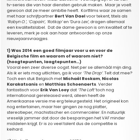
tv-series die van haar diensten gebruik maken. Maar je voelt
gewoon dat ze meer ambitie heeft. Kortfilms waar ze samen
met haar schrijfpartner
Bert Van Dael
voor tekent, titels als
‘Robyn O.’, ‘Copain’, ‘Rotkop’
en ‘Dura
Lex’
, dragen allemaal
een kwaliteitslabel. Dat de dame gewoon is om kwaliteit af te
leveren, merk je ook aan haar antwoorden op onze
nieuwjaarsvraagjes.
1) Was 2014 een goed filmjaar voor u en voor de
Belgische film en waarom of waarom niet?
(hoogtepunten, laagtepunten…)
Vooral een zeer diverse oogst. Niet per se allemààl mijn ding.
Als ik er iets mag uitlichten, ga ik voor
‘The Drop’
. Telt dat mee?
Toch een stuk Belgisch met
Michaël Roskam
,
Nicolas
Karakatsanis
en
Matthias Schoenaerts
. Verder
fantastisch voor
Erik Van Looy
dat
‘The Loft’
toch nog
internationaal gereleased werd, alleen heeft de
Amerikaanse versie me erg teleurgesteld. Het origineel kon
nog entertainen, maar hier gingen ze nog platter,
stereotieper, machistischer en commerciëler. En natuurlijk
vreselijk jammer dat door de besparingen het VAF minder
middelen krijgt. Er is zo veel talent dus de competitie is
keihard.