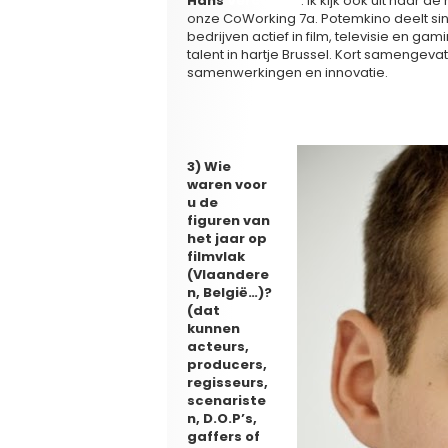
Hans
Vercauter
. Ik kijk ook uit naar 
onze CoWorking 7a. Potemkino deelt si
bedrijven actief in film, televisie en gam
talent in hartje Brussel. Kort samengeva
samenwerkingen en innovatie.
3) Wie
waren voor
u de
figuren van
het jaar op
filmvlak
(Vlaandere
n, België…)?
(dat
kunnen
acteurs,
producers,
regisseurs,
scenariste
n, D.O.P’s,
gaffers of