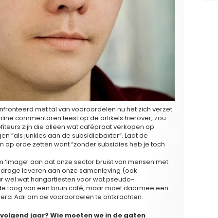
nfronteerd met tal van vooroordelen nu het zich verzet
nline commentaren leest op de artikels hierover, zou
fiteurs zijn die alleen wat cafépraat verkopen op
gen “als junkies aan de subsidiebaxter”. Laat de
 op orde zetten want “zonder subsidies heb je toch
lm ‘Image’ aan dat onze sector bruist van mensen met
bijdrage leveren aan onze samenleving (ook
aar wel wat hangartiesten voor wat pseudo-
n de toog van een bruin café, maar moet daarmee een
rci Adil om de vooroordelen te ontkrachten.
n volgend jaar? Wie moeten we in de gaten