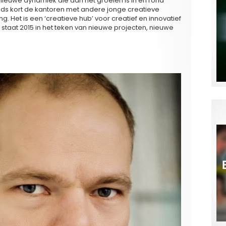
de nieuwe dynamiek die aan het groeien is in en rond
nds kort de kantoren met andere jonge creatieve
ing. Het is een ‘creatieve hub’ voor creatief en innovatief
t staat 2015 in het teken van nieuwe projecten, nieuwe