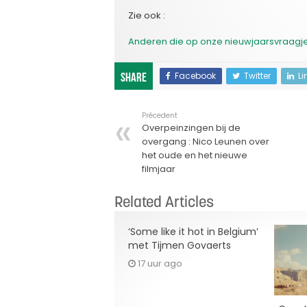
Zie ook :
Anderen die op onze nieuwjaarsvraag
Facebook
Twitter
Li
Share
Précedent
Overpeinzingen bij de
overgang : Nico Leunen over
het oude en het nieuwe
filmjaar
Related Articles
‘Some like it hot in Belgium’
met Tijmen Govaerts
17 uur ago