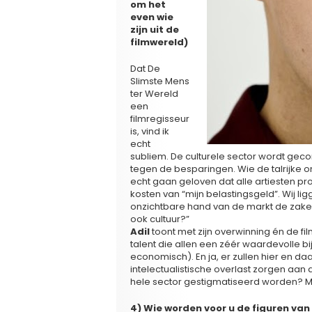
om het
even wie
zijn uit de
filmwereld)
Dat De
Slimste Mens
ter Wereld
een
filmregisseur
is, vind ik
echt
subliem. De culturele sector wordt geco
tegen de besparingen. Wie de talrijke o
echt gaan geloven dat alle artiesten pro
kosten van “mijn belastingsgeld”. Wij lig
onzichtbare hand van de markt de zaken
ook cultuur?”
Adil
toont met zijn overwinning én de fi
talent die allen een zéér waardevolle 
economisch). En ja, er zullen hier en d
intelectualistische overlast zorgen aa
hele sector gestigmatiseerd worden? Me
4) Wie worden voor u de figuren va