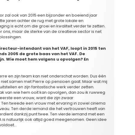
tor zal ook van 2015 een bijzonder en boeiend jaar
te jaren achter de rug met grote lokale en
ing is echt om die groei en kwaliteit verder te zetten.
or ons, maar de sterke van de creatieve sector is net
oplossingen.
irecteur-intendant van het VAF, loopt in 2015 ten
 sinds 2005 de grote baas van het VAF. De
ijn. Wie moet hem volgens u opvolgen? En
erre en zijn team kan niet onderschat worden. Dus één
am niet samen met Pierre op pensioen gaat. Maar wat mij
itstellen en zijn fantastische werk verder zetten.
maak van wie hem ooit kan opvolgen, dan zou ik ruwweg
erste een vrouw, want die zijn zwaar
 Ten tweede een vrouw met ervaring in zowel cinema
 niveau. Ten derde iemand die het vertrouwen heeft van
erdient dankzij punt twee. Ten vierde iemand met een
BA is natuurlijk ook altijd goed meegenomen. Geen idee
voldoet…