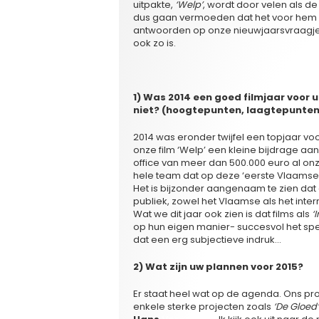
uitpakte,
‘Welp’
, wordt door velen als d
dus gaan vermoeden dat het voor hem e
antwoorden op onze nieuwjaarsvraagjes
ook zo is.
1) Was 2014 een goed filmjaar voor 
niet? (hoogtepunten, laagtepunte
2014 was eronder twijfel een topjaar voo
onze film ‘Welp’ een kleine bijdrage aa
office van meer dan 500.000 euro al on
hele team dat op deze ‘eerste Vlaamse h
Het is bijzonder aangenaam te zien dat
publiek, zowel het Vlaamse als het inter
Wat we dit jaar ook zien is dat films als
‘
op hun eigen manier- succesvol het sp
dat een erg subjectieve indruk…
2) Wat zijn uw plannen voor 2015?
Er staat heel wat op de agenda. Ons pro
enkele sterke projecten zoals
‘De Gloed’