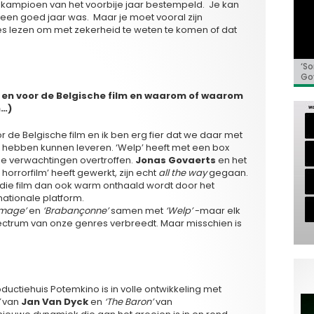
e kampioen van het voorbije jaar bestempeld. Je kan
en goed jaar was. Maar je moet vooral zijn
 lezen om met zekerheid te weten te komen of dat
‘So
«C
«To
CAS
Job
Go
Ho
mil
voo
u en voor de Belgische film en waarom of waarom
n…)
r de Belgische film en ik ben erg fier dat we daar met
n hebben kunnen leveren. ‘Welp’ heeft met een box
ze verwachtingen overtroffen.
Jonas Govaerts
en het
orrorfilm’ heeft gewerkt, zijn echt
all the way
gegaan.
 die film dan ook warm onthaald wordt door het
nationale platform.
Image’
en
‘Brabançonne’
samen met
‘Welp’
-maar elk
ectrum van onze genres verbreedt. Maar misschien is
ductiehuis Potemkino is in volle ontwikkeling met
van
Jan Van Dyck
en
‘The Baron’
van