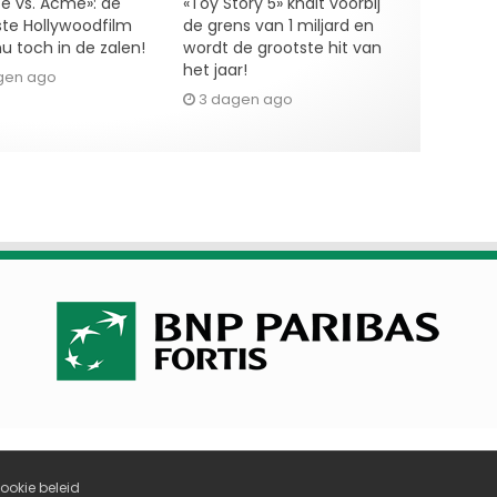
e vs. Acme»: de
«Toy Story 5» knalt voorbij
te Hollywoodfilm
de grens van 1 miljard en
u toch in de zalen!
wordt de grootste hit van
het jaar!
gen ago
3 dagen ago
ookie beleid