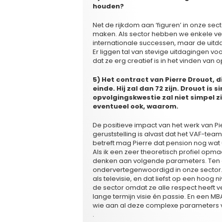
houden?
Net de rijkdom aan ‘figuren’ in onze sec
maken. Als sector hebben we enkele vet
internationale successen, maar de uitdag
Er liggen tal van stevige uitdagingen vo
dat ze erg creatief is in het vinden van 
5) Het contract van Pierre Drouot, d
einde. Hij zal dan 72 zijn. Drouot is
opvolgingskwestie zal niet simpel z
eventueel ook, waarom.
De positieve impact van het werk van Pi
geruststelling is alvast dat het VAF-te
betreft mag Pierre dat pension nog wat u
Als ik een zeer theoretisch profiel op
denken aan volgende parameters. Ten e
ondervertegenwoordigd in onze sector.
als televisie, en dat liefst op een hoog
de sector omdat ze alle respect heeft v
lange termijn visie én passie. En een M
wie aan al deze complexe parameters 
.