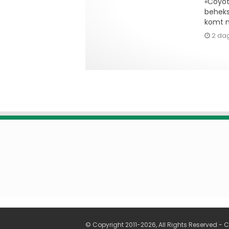
«Coyot
beheks
komt n
2 da
© Copyright 2011-2026, All Rights Reserved -
C