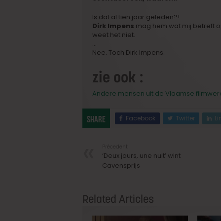
Is dat al tien jaar geleden?!
Dirk Impens
mag hem wat mij betreft o
weet het niet.
…
Nee. Toch Dirk Impens.
zie ook :
Andere mensen uit de Vlaamse filmwer
Facebook
Twitter
Li
Share
Précedent
‘Deux jours, une nuit’ wint
Cavensprijs
Related Articles