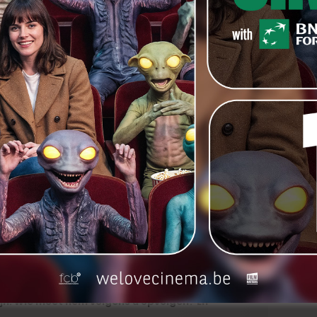
zijn in de US of A (en in dezelfde beweging in de rest
f A niet meer moet onderdoen voor zijn helden.
n volgend jaar? Wie moeten we in de gaten
an Wesemael
, naar
‘Paradise Trips’
van
Raf Reyntjens
ht Out’
van
Bert Scholiers
. (Iemand een idee hoe het
nnen’
van
Robin Pront
en
‘Belgica’
van
Felix Van
r
Nathalie Teirlinck
en
Anke Blondé
ons mee gaan
in Londen zijn film mag maken en dan daarna
chts
nog eens iets schrijft waar ik even hard bij moet
er’
, dat
Maxim Dierickx
heel veel films mag draaien
agd wordt om in Vlaamse films te spelen. (En ik
Wouter kan dat.)
s zijn.
irecteur-intendant van het VAF, loopt in 2015 ten
 sinds 2005 de grote baas van het VAF. De
ijn. Wie moet hem volgens u opvolgen? En