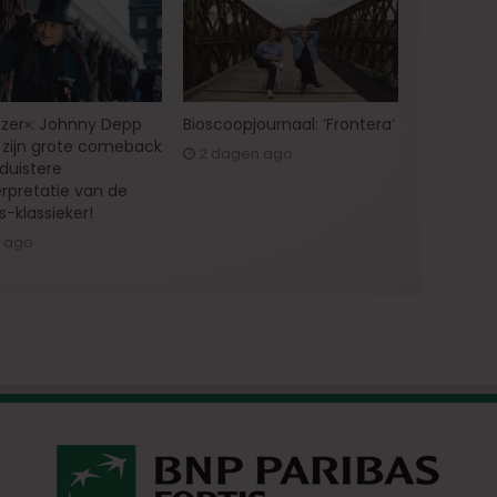
zer»: Johnny Depp
Bioscoopjournaal: ‘Frontera’
zijn grote comeback
2 dagen ago
 duistere
erpretatie van de
s-klassieker!
g ago