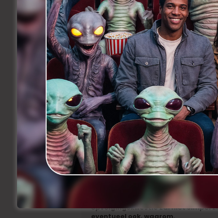
Amerikaanse bluegrass!) gaan promoten 
van de wereld).
Michael Roskam
die in diezelfde US o
4) Wie worden voor u de figuren va
houden?
Ik kijk uit naar
‘Café Derby’
van
Lenny v
en naar
‘Charlie and Hannah’s Grand Nig
daarmee gaat, eigenlijk?) Naar
‘D’Arde
Groeningen
.Ik ben ook benieuwd waa
verblijden.
Ik zou willen dat
Jeroen Bogaerts
daar 
terugkomt naar België. Dat
Gert Embre
wenen als bij
‘Komt een vrouw bij de dokt
en dat
Wouter Bruneel
wat vaker gevra
bedoel echt een gròte, belangrijke rol, 
Ik vergeet zeker mensen, die mogen boo
5) Het contract van Pierre Drouot, d
einde. Hij zal dan 72 zijn. Drouot is
opvolgingskwestie zal niet simpel z
eventueel ook, waarom.