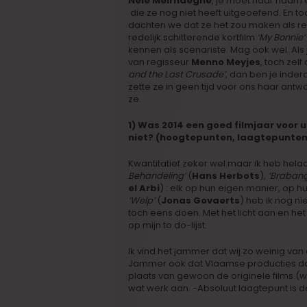
Nele Meirhaeghe
, je moet haar naam 
die ze nog niet heeft uitgeoefend. En to
dachten we dat ze het zou maken als reg
redelijk schitterende kortfilm
‘My Bonnie’
kennen als scenariste. Mag ook wel. Als
van regisseur
Menno Meyjes
, toch zelf
and the Last Crusade’
, dan ben je inder
zette ze in geen tijd voor ons haar ant
ze.
1) Was 2014 een goed filmjaar voor 
niet? (hoogtepunten, laagtepunte
Kwantitatief zeker wel maar ik heb hel
Behandeling’
(
Hans Herbots
),
‘Brabanç
el Arbi
) : elk op hun eigen manier, op hu
‘Welp’
(
Jonas Govaerts
) heb ik nog n
toch eens doen. Met het licht aan en het
op mijn to do-lijst.
Ik vind het jammer dat wij zo weinig va
Jammer ook dat Vlaamse producties 
plaats van gewoon de originele films (w
wat werk aan. -Absoluut laagtepunt is d