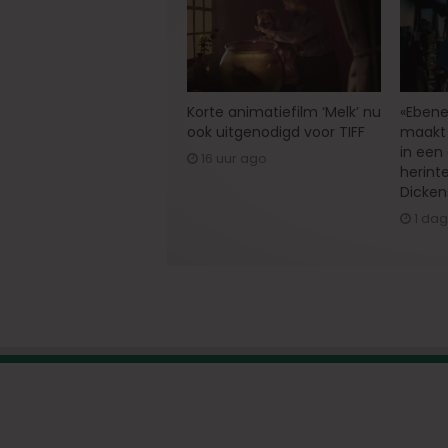
Korte animatiefilm ‘Melk’ nu
«Ebene
ook uitgenodigd voor TIFF
maakt 
in een
16 uur ago
herint
Dicken
1 da