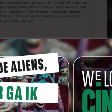
al al wel eens boos geweest zijn op Het VAF omdat ze
gesnapt hadden, vind ik dat ze er heel goed in slagen
 te ondersteunen. Zowel commercieel als cinefiel,
en, kort, lang, experimenteel, klassiek, animatie,
 toch. Goed zo, vaf!
ières van de twee films waaraan ik geschreven heb:
n Adil el Arbi) en
‘De Reünie’
(een Nederlandse
eyjes
).
AF voor
‘Solitair’
, dat door
Nathalie Basteyns
ugels van deMensen.
. Een beetje in Nederland en een beetje in België. Een
doen dit jaar.
et jaar op filmvlak (Vlaanderen, België…)? (dat
rs, scenaristen, D.O.P’s, gaffers of om het even
aakt hebben met hun ‘Image’ en hopelijk met hetzelfde
rcle Breakdown’
die met verve de Belgische film (én