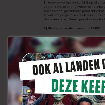
En hoewel we (na een afwijzing) allema
volgens ons te streng waren of het niet 
om een heel gevarieerd palet aan films
zowel van jonge makers als van oude ratt
documentaire… Geen gemakkelijke taak,
2) Wat zijn uw plannen voor 2015?
Ik kijk eerst en vooral uit naar de prem
‘Black’ (geregisseerd door Bilall Fallah e
productie, geregisseerd door
Menno M
Daarnaast hoop ik op een go van het V
geregisseerd zal worden onder de vle
En dan nog schrijven schrijven schrijven
beetje voor film en een beetje voor tv.
En op reis gaan, dat ga ik ook nog eens 
3) Wie waren voor u de figuren van h
kunnen acteurs, producers, regisseu
wie zijn uit de filmwereld)
Bilall en Adil, die een mooie start gem
enthousiasme verdergaan.
De hele cast en crew van
‘The Broken Ci