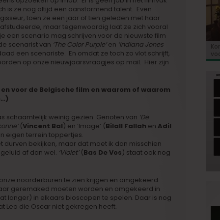
eens opzoeken op Imdb. Er is geen job in het filmvak
ch is ze nog altijd een aanstormend talent. Even
isseur, toen ze een jaar of tien geleden met haar
afstudeerde, maar tegenwoordig laat ze zich vooral
 je een scenario mag schrijven voor de nieuwste film
 de scenarist van
‘The Color Purple’
en
‘Indiana Jones
Kor
«E
Bio
Va
‘So
daad een scenariste. En omdat ze toch zo vlot schrijft,
voo
co
Go
de 
woorden op onze nieuwjaarsvraagjes op mail. Hier zijn
u en voor de Belgische film en waarom of waarom
n…)
aas schaamtelijk weinig gezien. Genoten van
‘De
onne’
(
Vincent Bal
) en ‘Image’ (
Bilall Fallah
en
Adil
n eigen terrein toppertjes.
iet durven bekijken, maar dat moet ik dan misschien
 geluid af dan wel.
‘Violet’
(
Bas De Vos
) staat ook nog
n onze noorderburen te zien krijgen en omgekeerd.
daar geremaked moeten worden en omgekeerd in
at langer) in elkaars bioscopen te spelen. Daar is nog
at Leo die Oscar niet gekregen heeft.