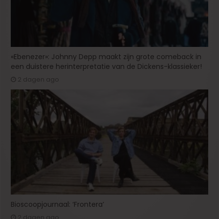
«Ebenezer»: Johnny Depp maakt zijn grote comeback in
een duistere herinterpretatie van de Dickens-klassieker!
2 dagen ago
Bioscoopjournaal: ‘Frontera’
2 dagen ago