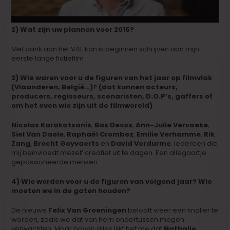
2) Wat zijn uw plannen voor 2015?
Met dank aan het VAF kan ik beginnen schrijven aan mijn
eerste lange fictiefilm
3) Wie waren voor u de figuren van het jaar op filmvlak
(Vlaanderen, België…)? (dat kunnen acteurs,
producers, regisseurs, scenaristen, D.O.P’s, gaffers of
om het even wie zijn uit de filmwereld)
Nicolas Karakatsanis
,
Bas Devos
,
Ann-Julie Vervaeke
,
Siel Van Daele
,
Raphaël Crombez
,
Emilie Verhamme
,
Rik
Zang
,
Brecht Goyvaerts
en
David Verdurme
. Iedereen die
mij beïnvloedt mezelf creatief uit te dagen. Een allegaartje
gepassioneerde mensen.
4) Wie worden voor u de figuren van volgend jaar? Wie
moeten we in de gaten houden?
De nieuwe
Felix Van Groeningen
belooft weer een knaller te
worden, zoals we dat van hem ondertussen mogen
verwachten. Maar boven alles lijkt het me dat
Nathalie