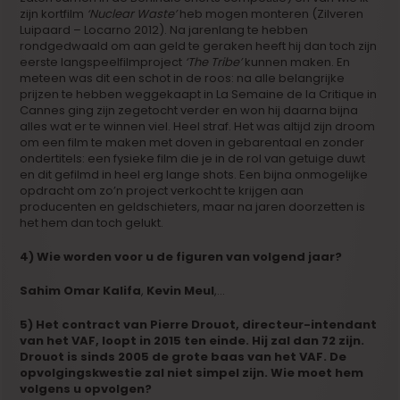
zijn kortfilm
‘Nuclear Waste’
heb mogen monteren (Zilveren
Luipaard – Locarno 2012). Na jarenlang te hebben
rondgedwaald om aan geld te geraken heeft hij dan toch zijn
eerste langspeelfilmproject
‘The Tribe’
kunnen maken. En
meteen was dit een schot in de roos: na alle belangrijke
prijzen te hebben weggekaapt in La Semaine de la Critique in
Cannes ging zijn zegetocht verder en won hij daarna bijna
alles wat er te winnen viel. Heel straf. Het was altijd zijn droom
om een film te maken met doven in gebarentaal en zonder
ondertitels: een fysieke film die je in de rol van getuige duwt
en dit gefilmd in heel erg lange shots. Een bijna onmogelijke
opdracht om zo’n project verkocht te krijgen aan
producenten en geldschieters, maar na jaren doorzetten is
het hem dan toch gelukt.
4) Wie worden voor u de figuren van volgend jaar?
Sahim Omar Kalifa
,
Kevin Meul
,…
5) Het contract van Pierre Drouot, directeur-intendant
van het VAF, loopt in 2015 ten einde. Hij zal dan 72 zijn.
Drouot is sinds 2005 de grote baas van het VAF. De
opvolgingskwestie zal niet simpel zijn. Wie moet hem
volgens u opvolgen?