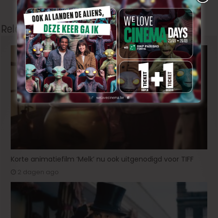
filmjaar
Related Articles
Korte animatiefilm ‘Melk’ nu ook uitgenodigd voor TIFF
2 dagen ago