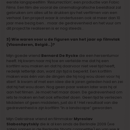
eerste langspeelfilm
‘Resurrection’
, een productie van Fobic
Films. Een film die vooral de cinematografische beeldtaal zal
gebruiken om alles uit te drukken ipv het verfilmen van een
verhaal. Een project waar ik ondertussen ook al meer dan 10
jaar mee bezig ben… maar de gedrevenheid en het vuur om
dit project te realiseren is er nog steeds…
3) Wie waren voor u de figuren van het jaar op filmvlak
(Vlaanderen, België…)?
Mijn goede vriend
Bernard De Rycke
die een hersentumor
heeft. Hij kwam naar mij toe en vertelde me dat hij een
kortfilm wou maken en dat hij daarvoor niet veel tijd heeft,
redelijk letterlijk dan, want zijn tijd is beperkt. Een kortfilm
maken was één van de dingen die hij nog wou doen voor hij
stierf. Ik kwam af met een idee die ik jaren geleden had en zei
dat hij het wou doen. Nog geen paar weken later was hij al
aan het filmen. Je moet het maar doen. De gedrevenheid om
iets te maken en het ook effectief doen. Geen tijd te verliezen.
Middelen of geen middelen, just do it ! Het resultaat van die
gedrevenheid is zijn kortfilm “In a landscape” geworden.
Mijn Oekraïnse vriend en filmmaker
Myroslav
Slaboshpytskiy
die ik al ken sinds de Berlinale 2009 (we
zaten samen in de Berlinale Shorts competitie) en van wie ik