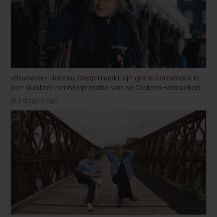
«Ebenezer»: Johnny Depp maakt zijn grote comeback in
een duistere herinterpretatie van de Dickens-klassieker!
3 dagen ago