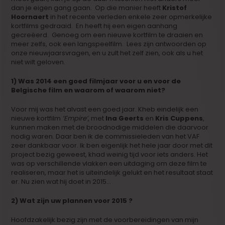
dan je eigen gang gaan. Op die manier heeft
Kristof
Hoornaert
in het recente verleden enkele zeer opmerkelijke
kortfilms gedraaid. En heeft hij een eigen aanhang
gecreëerd. Genoeg om een nieuwe kortfilm te draaien en
meer zelfs, ook een langspeelfilm. Lees zijn antwoorden op
onze nieuwjaarsvragen, en u zult het zelf zien, ook als u het
niet wilt geloven.
1) Was 2014 een goed filmjaar voor u en voor de
Belgische film en waarom of waarom niet?
Voor mij was het alvast een goed jaar. Kheb eindelijk een
nieuwe kortfilm
‘Empire’
, met
Ina Geerts
en
Kris Cuppens
,
kunnen maken met de broodnodige middelen die daarvoor
nodig waren. Daar ben ik de commissieleden van het VAF
zeer dankbaar voor. Ik ben eigenlijk het hele jaar door met dit
project bezig geweest, khad weinig tijd voor iets anders. Het
was op verschillende vlakken een uitdaging om deze film te
realiseren, maar het is uiteindelijk gelukt en het resultaat staat
er. Nu zien wat hij doet in 2015…
2) Wat zijn uw plannen voor 2015 ?
Hoofdzakelijk bezig zijn met de voorbereidingen van mijn