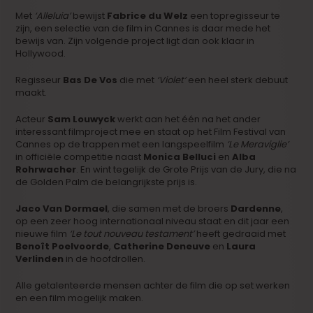
Met
‘Alleluia’
bewijst
Fabrice du Welz
een topregisseur te
zijn, een selectie van de film in Cannes is daar mede het
bewijs van. Zijn volgende project ligt dan ook klaar in
Hollywood.
Regisseur
Bas De Vos
die met
‘Violet’
een heel sterk debuut
maakt.
Acteur
Sam Louwyck
werkt aan het één na het ander
interessant filmproject mee en staat op het Film Festival van
Cannes op de trappen met een langspeelfilm
‘Le Meraviglie’
in officiële competitie naast
Monica Belluci
en
Alba
Rohrwacher
. En wint tegelijk de Grote Prijs van de Jury, die na
de Golden Palm de belangrijkste prijs is.
Jaco Van Dormael
, die samen met de broers
Dardenne
,
op een zeer hoog internationaal niveau staat en dit jaar een
nieuwe film
‘Le tout nouveau testament’
heeft gedraaid met
Benoît Poelvoorde
,
Catherine Deneuve
en
Laura
Verlinden
in de hoofdrollen.
Alle getalenteerde mensen achter de film die op set werken
en een film mogelijk maken.