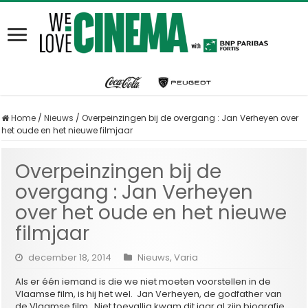
Home
/
Nieuws
/
Overpeinzingen bij de overgang : Jan Verheyen over
het oude en het nieuwe filmjaar
Overpeinzingen bij de
overgang : Jan Verheyen
over het oude en het nieuwe
filmjaar
december 18, 2014
Nieuws
,
Varia
Als er één iemand is die we niet moeten voorstellen in de
Vlaamse film, is hij het wel. Jan Verheyen, de godfather van
de Vlaamse film. Niet toevallig kwam dit jaar al zijn biografie