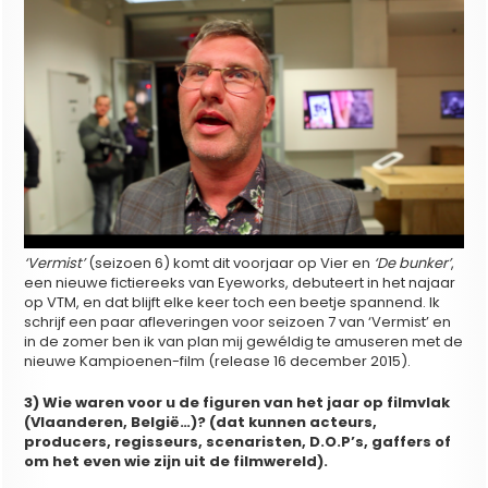
‘Vermist’
(seizoen 6) komt dit voorjaar op Vier en
‘De bunker’
,
een nieuwe fictiereeks van Eyeworks, debuteert in het najaar
op VTM, en dat blijft elke keer toch een beetje spannend. Ik
schrijf een paar afleveringen voor seizoen 7 van ‘Vermist’ en
in de zomer ben ik van plan mij gewéldig te amuseren met de
nieuwe Kampioenen-film (release 16 december 2015).
3) Wie waren voor u de figuren van het jaar op filmvlak
(Vlaanderen, België…)? (dat kunnen acteurs,
producers, regisseurs, scenaristen, D.O.P’s, gaffers of
om het even wie zijn uit de filmwereld).