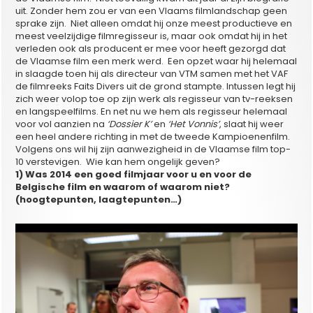
uit. Zonder hem zou er van een Vlaams filmlandschap geen
sprake zijn. Niet alleen omdat hij onze meest productieve en
meest veelzijdige filmregisseur is, maar ook omdat hij in het
verleden ook als producent er mee voor heeft gezorgd dat
de Vlaamse film een merk werd. Een opzet waar hij helemaal
in slaagde toen hij als directeur van VTM samen met het VAF
de filmreeks Faits Divers uit de grond stampte. Intussen legt hij
zich weer volop toe op zijn werk als regisseur van tv-reeksen
en langspeelfilms. En net nu we hem als regisseur helemaal
voor vol aanzien na
‘Dossier K’
en
‘Het Vonnis’
, slaat hij weer
een heel andere richting in met de tweede Kampioenenfilm.
Volgens ons wil hij zijn aanwezigheid in de Vlaamse film top-
10 verstevigen. Wie kan hem ongelijk geven?
1) Was 2014 een goed filmjaar voor u en voor de
Belgische film en waarom of waarom niet?
(hoogtepunten, laagtepunten…)