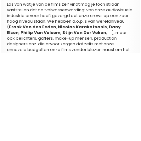
Los van wat je van de films zelf vindt mag je toch stilaan
vaststellen dat de ‘volwassenwording’ van onze audiovisuele
industrie ervoor heeft gezorgd dat onze crews op een zeer
hoog niveau staan. We hebben d.o.p.’s van wereldniveau
(
Frank Van den Eeden
,
Nicolas Karakatsanis
,
Dany
Elsen
,
Philip Van Volsem
,
Stijn Van Der Veken
,…..), maar
ook belichters, gaffers, make-up mensen, production
designers enz. die ervoor zorgen dat zelfs met onze
onnozele budgetten onze films zonder blozen naast om het
even welke internationale productie kunnen staan.
4) Wie worden voor u de figuren van volgend jaar? Wie
moeten we in de gaten houden?