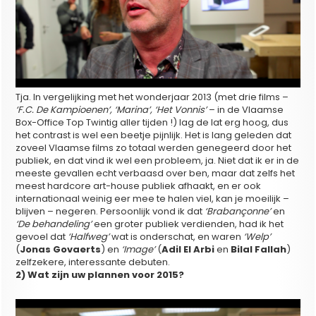
Tja. In vergelijking met het wonderjaar 2013 (met drie films –
‘F.C. De Kampioenen’, ‘Marina’, ‘Het Vonnis’
– in de Vlaamse
Box-Office Top Twintig aller tijden !) lag de lat erg hoog, dus
het contrast is wel een beetje pijnlijk. Het is lang geleden dat
zoveel Vlaamse films zo totaal werden genegeerd door het
publiek, en dat vind ik wel een probleem, ja. Niet dat ik er in de
meeste gevallen echt verbaasd over ben, maar dat zelfs het
meest hardcore art-house publiek afhaakt, en er ook
internationaal weinig eer mee te halen viel, kan je moeilijk –
blijven – negeren. Persoonlijk vond ik dat
‘Brabançonne’
en
‘De behandeling’
een groter publiek verdienden, had ik het
gevoel dat
‘Halfweg’
wat is onderschat, en waren
‘Welp’
(
Jonas Govaerts
) en
‘Image’
(
Adil El Arbi
en
Bilal Fallah
)
zelfzekere, interessante debuten.
2) Wat zijn uw plannen voor 2015?