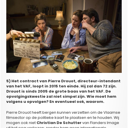
5) Het contract van Pierre Drouot, directeur-intendant
van het VAF, loopt in 2015 ten einde. Hij zal dan 72 zijn.
Drouot is sinds 2005 de grote baas van het VAF. De
opvolgingskwestie zal niet simpel zijn. Wie moet hem
volgens u opvolgen? En eventueel ook, waarom.
Pierre Drouot heeft bergen kunnen verzetten om de Vlaamse
filmsector op de politieke kaart te plaatsen en te houden. Wij
mogen ook niet
Christian De Schutter
van Flanders Image
uit het oog verliezen; zonder hem geen internationale