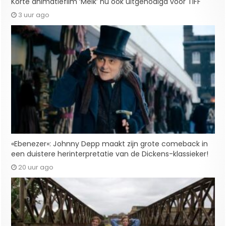
Korte animatiefilm ‘Melk’ nu ook uitgenodigd voor TIFF
3 uur ago
«Ebenezer»: Johnny Depp maakt zijn grote comeback in
een duistere herinterpretatie van de Dickens-klassieker!
20 uur ago