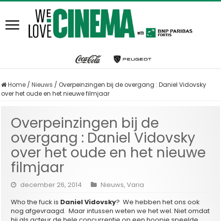
Home
/
Nieuws
/
Overpeinzingen bij de overgang : Daniel Vidovsky
over het oude en het nieuwe filmjaar
Overpeinzingen bij de
overgang : Daniel Vidovsky
over het oude en het nieuwe
filmjaar
december 26, 2014
Nieuws
,
Varia
Who the fuck is
Daniel Vidovsky
? We hebben het ons ook
nog afgevraagd. Maar intussen weten we het wel. Niet omdat
hij als acteur de hele concurrentie op een hoopje speelde.