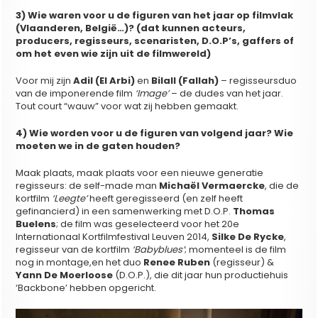
3) Wie waren voor u de figuren van het jaar op filmvlak
(Vlaanderen, België…)? (dat kunnen acteurs,
producers, regisseurs, scenaristen, D.O.P’s, gaffers of
om het even wie zijn uit de filmwereld)
Voor mij zijn
Adil (El Arbi)
en
Bilall (Fallah)
– regisseursduo
van de imponerende film
‘Image’
– de dudes van het jaar.
Tout court “wauw” voor wat zij hebben gemaakt.
4) Wie worden voor u de figuren van volgend jaar? Wie
moeten we in de gaten houden?
Maak plaats, maak plaats voor een nieuwe generatie
regisseurs: de self-made man
Michaël Vermaercke
, die de
kortfilm
‘Leegte’
heeft geregisseerd (en zelf heeft
gefinancierd) in een samenwerking met D.O.P.
Thomas
Buelens
; de film was geselecteerd voor het 20e
Internationaal Kortfilmfestival Leuven 2014,
Silke De Rycke
,
regisseur van de kortfilm
‘Babyblues’
; momenteel is de film
nog in montage,en het duo
Renee Ruben
(regisseur) &
Yann De Moerloose
(D.O.P.), die dit jaar hun productiehuis
‘Backbone’ hebben opgericht.