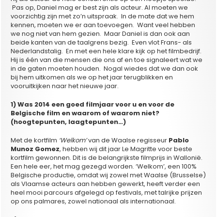
Pas op, Daniel mag er best zijn als acteur. Al moeten we
voorzichtig zijn met zo’n uitspraak. In de mate dat we hem
kennen, moeten we er aan toevoegen. Want veel hebben
we nog niet van hem gezien. Maar Daniel is dan ook aan
beide kanten van de taalgrens bezig. Even vlot Frans- als
Nederlandstalig. En met een hele klare kijk op het filmbedrijf.
Hij is één van die mensen die ons af en toe signaleert wat we
in de gaten moeten houden. Nogal wiedes dat we dan ook
bij hem uitkomen als we op het jaar terugblikken en
vooruitkijken naar het nieuwe jaar.
1) Was 2014 een goed filmjaar voor u en voor de
Belgische film en waarom of waarom niet?
(hoogtepunten, laagtepunten…)
Met de kortfilm
‘Welkom’
van de Waalse regisseur
Pablo
Munoz Gomez
, hebben wij dit jaar Le Magritte voor beste
kortfilm gewonnen. Dit is de belangrijkste filmprijs in Wallonië.
Een hele eer, het mag gezegd worden. ‘Welkom’, een 100%
Belgische productie, omdat wij zowel met Waalse (Brusselse)
als Vlaamse acteurs aan hebben gewerkt, heeft verder een
heel mooi parcours afgelegd op festivals, met talrijke prijzen
op ons palmares, zowel nationaal als internationaal.