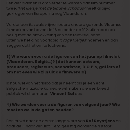
Eén der plannen is om verder te werken aan film nummer
twee.
‘Het Meisje met de Blauwe Schaduw’
heeft al bijval
gekregen van Europa, nu nog Vlaanderen.
Verder ben ik, zoals vrijwel iedere andere gezonde Vlaamse
filmmaker van boven de 16 en onder de 102, uiteraard ook
bezig met de ontwikkeling van een televisie-serie.
Laten we het ding voorlopig
‘Droge Hieltjes’
noemen en dan
zeggen dat het om te lachen is.
3) Wie waren voor u de figuren van het jaar op filmvlak
(Vlaanderen, België…)? (dat kunnen acteurs,
producers, regisseurs, scenaristen, D.O.P’s, gaffers of
om het even wie zijn uit de filmwereld)
Ik hou wel van het risico dat je neemt als je een echt
Belgische muzikale komedie wil maken die een breed
publiek wil charmeren.
Vincent Bal
dus.
4) Wie worden voor u de figuren van volgend jaar? Wie
moeten we in de gaten houden?
Benieuwd naar de eerste lange worp van
Raf Reyntjens
en
naar de – naar verluidt – erg geestig wordende
‘Le tout