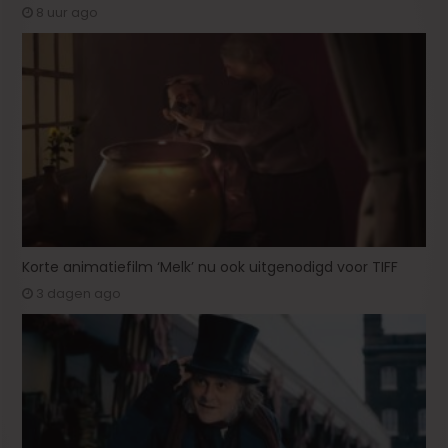
8 uur ago
Korte animatiefilm ‘Melk’ nu ook uitgenodigd voor TIFF
3 dagen ago