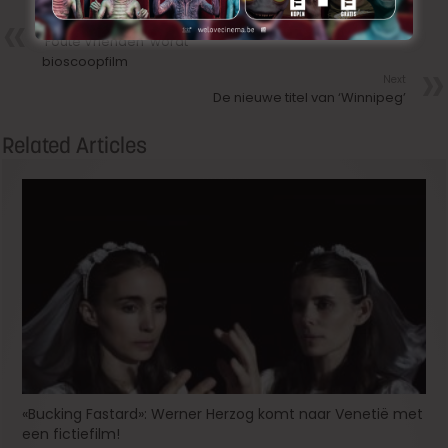
Précedent
‘Foute Vrienden’ wordt
bioscoopfilm
Next
De nieuwe titel van ‘Winnipeg’
Related Articles
«Bucking Fastard»: Werner Herzog komt naar Venetië met
een fictiefilm!