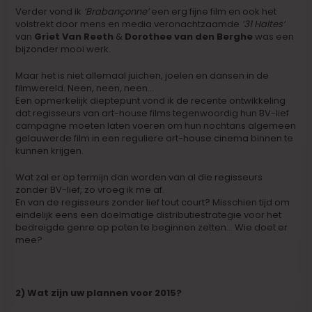
Verder vond ik
‘Brabançonne’
een erg fijne film en ook het
volstrekt door mens en media veronachtzaamde
’31 Haltes’
van
Griet Van Reeth
&
Dorothee van den Berghe
was een
bijzonder mooi werk.
Maar het is niet allemaal juichen, joelen en dansen in de
filmwereld. Neen, neen, neen…
Een opmerkelijk dieptepunt vond ik de recente ontwikkeling
dat regisseurs van art-house films tegenwoordig hun BV-lief
campagne moeten laten voeren om hun nochtans algemeen
gelauwerde film in een reguliere art-house cinema binnen te
kunnen krijgen.
Wat zal er op termijn dan worden van al die regisseurs
zonder BV-lief, zo vroeg ik me af.
En van de regisseurs zonder lief tout court? Misschien tijd om
eindelijk eens een doelmatige distributiestrategie voor het
bedreigde genre op poten te beginnen zetten… Wie doet er
mee?
2) Wat zijn uw plannen voor 2015?