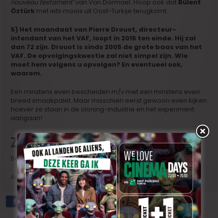
nouveau testament’
van Van Dormael. Hoop ook dat
Bülent
Öztürk
met iets moois uit Oost-Turkije terugkomt.
5) Het maandaat van Pierre Drouot, directeur-
intendant van het VAF, loopt in 2015 ten einde. Hij zal
dan 72 zijn. Drouot is sinds 2005 de grote baas van het
VAF. De opvolgingskwestie zal niet simpel zijn. Wie
moet hem volgens u opvolgen? En eventueel ook,
waarom.
Een minstens even bescheiden m/v met een minstens even
breed smaakpalet. Maar misschien eerst gewoon even kijken
hoever ze staan in de cloning-industrie en het experiment
aangaan!
Zie ook :
Bart Van den Bempt over 2014
Anderen die onze nieuwjaarsvraagjes al beantwoordden