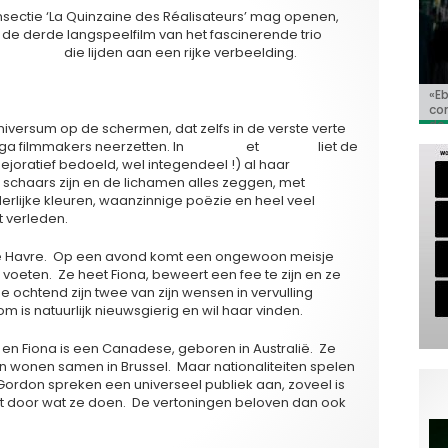
sectie ‘La Quinzaine des Réalisateurs’ mag openen,
s de derde langspeelfilm van het fascinerende trio
uno Romy
die lijden aan een rijke verbeelding.
«E
Bio
Va
‘So
«C
co
Go
Ho
de 
niversum op de schermen, dat zelfs in de verste verte
ega filmmakers neerzetten. In
‘Iceberg’
et
‘Rumba’
liet de
ejoratief bedoeld, wel integendeel !) al haar
schaars zijn en de lichamen alles zeggen, met
erlijke kleuren, waanzinnige poëzie en heel veel
t verleden.
n Le Havre. Op een avond komt een ongewoon meisje
 voeten. Ze heet Fiona, beweert een fee te zijn en ze
ochtend zijn twee van zijn wensen in vervulling
is natuurlijk nieuwsgierig en wil haar vinden.
h en Fiona is een Canadese, geboren in Australië. Ze
n wonen samen in Brussel. Maar nationaliteiten spelen
 Gordon spreken een universeel publiek aan, zoveel is
akt door wat ze doen. De vertoningen beloven dan ook