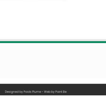
Designed by
Poids Plume
- Web by
Point Be