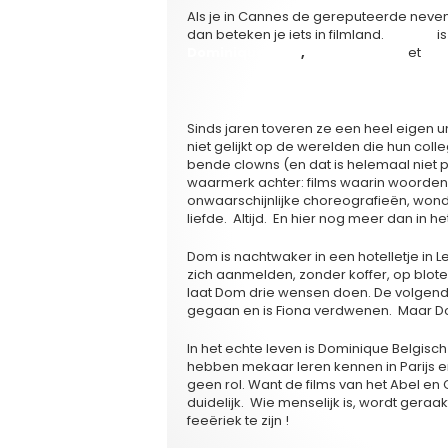
Als je in Cannes de gereputeerde neven
dan beteken je iets in filmland.
‘La Fée’
i
Dominique Abel
,
Fiona Gordon
et
Br
Sinds jaren toveren ze een heel eigen u
niet gelijkt op de werelden die hun coll
bende clowns (en dat is helemaal niet p
waarmerk achter: films waarin woorden 
onwaarschijnlijke choreografieën, wond
liefde. Altijd. En hier nog meer dan in he
Dom is nachtwaker in een hotelletje i
zich aanmelden, zonder koffer, op blote
laat Dom drie wensen doen. De volgende 
gegaan en is Fiona verdwenen. Maar Dom 
In het echte leven is Dominique Belgisc
hebben mekaar leren kennen in Parijs e
geen rol. Want de films van het Abel en
duidelijk. Wie menselijk is, wordt gera
feeëriek te zijn !