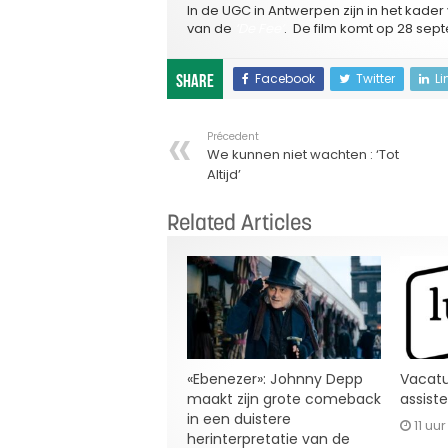
In de UGC in Antwerpen zijn in het kader
van de
‘De Fee’
. De film komt op 28 sept
Facebook
Twitter
Li
Share
Précedent
We kunnen niet wachten : ‘Tot
Altijd’
Related Articles
«Ebenezer»: Johnny Depp
Vacatu
maakt zijn grote comeback
assist
in een duistere
11 uu
herinterpretatie van de