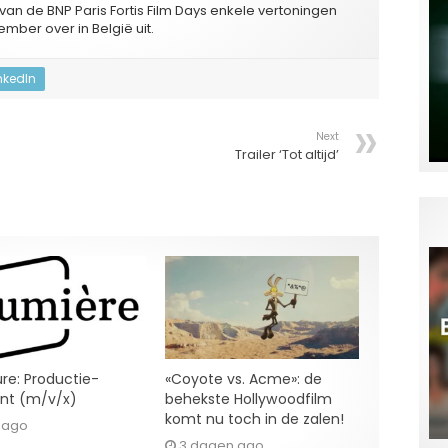
 van de BNP Paris Fortis Film Days enkele vertoningen
ember over in België uit.
nkedIn
Next
Trailer ‘Tot altijd’
re: Productie-
«Coyote vs. Acme»: de
ent (m/v/x)
behekste Hollywoodfilm
komt nu toch in de zalen!
r ago
3 dagen ago