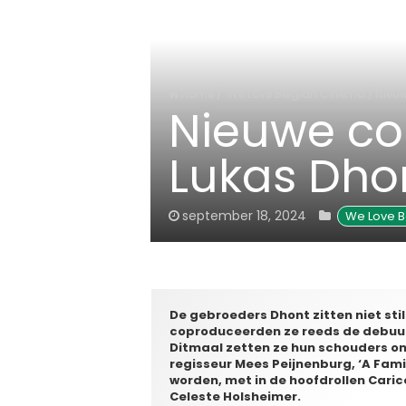
Home
/
We Love Belgian Cinema
/
Nieuw
Nieuwe co
Lukas Dhon
september 18, 2024
We Love B
De gebroeders Dhont zitten niet sti
coproduceerden ze reeds de debuutfi
Ditmaal zetten ze hun schouders o
regisseur Mees Peijnenburg, ‘A Famil
worden, met in de hoofdrollen Caric
Celeste Holsheimer.