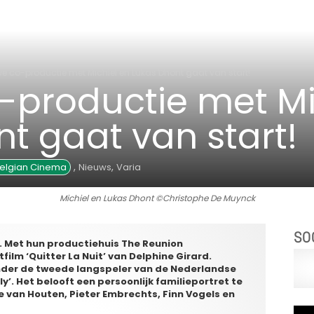
e co-productie met Michiel en Lukas Dhont gaat van start!
-productie met Mi
t gaat van start!
,
,
elgian Cinema
Nieuws
Varia
Michiel en Lukas Dhont ©Christophe De Muynck
SO
l. Met hun productiehuis The Reunion
lm ‘Quitter La Nuit’ van Delphine Girard.
nder de tweede langspeler van de Nederlandse
y’. Het belooft een persoonlijk familieportret te
e van Houten, Pieter Embrechts, Finn Vogels en