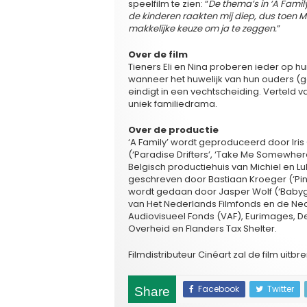
speelfilm te zien: “
De thema’s in ‘A Fami
de kinderen raakten mij diep, dus toen Me
makkelijke keuze om ja te zeggen.
”
Over de film
Tieners Eli en Nina proberen ieder op 
wanneer het huwelijk van hun ouders (
eindigt in een vechtscheiding. Verteld v
uniek familiedrama.
Over de productie
‘A Family’ wordt geproduceerd door Iris 
(‘Paradise Drifters’, ‘Take Me Somewhere
Belgisch productiehuis van Michiel en Luk
geschreven door Bastiaan Kroeger (‘Pi
wordt gedaan door Jasper Wolf (‘Babygirl
van Het Nederlands Filmfonds en de Ned
Audiovisueel Fonds (VAF), Eurimages, D
Overheid en Flanders Tax Shelter.
Filmdistributeur Cinéart zal de film uitb
Facebook
Twitter
Share