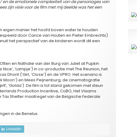
ly’ en de emotionele complexiteit van de personages van
es zijn visie voor de film met mij deelde was het een
hun eigen manier het hoofd boven water te houden
gespeeld door Carice van Houten en Pieter Embrechts)
anuit het perspectief van de kinderen wordt dit een
Otten en Nathalie van der Burg van Juliet at Pupkin
 Nice’, ‘Lampje’) in co-productie met The Reunion, het
as Dhont (‘Girl, ‘Close’) en de VPRO. Het scenario is
nk Moon’) en Mees Peijnenburg, de cinematografie
t’, ‘Golda’). De film is tot stand gekomen met steun
erlands Production Incentive, CoBO, Het Vlaams
e Tax Shelter maatregel van de Belgische Federale
rengen in de Benelux.
LinkedIn