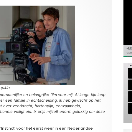
«E
Bio
Va
‘So
«C
co
Go
Ho
de 
Pupkin
 persoonlijke en belangrijke film voor mij. Al lange tijd loop
er een familie in echtscheiding. Ik heb gewacht op het
t over veerkracht, hartenpijn, eenzaamheid,
ionele veiligheid. Ik prijs mijzelf enorm gelukkig om deze
 ‘Instinct’ voor het eerst weer in een Nederlandse