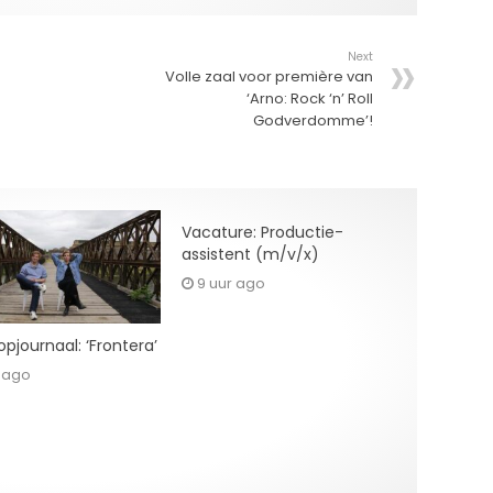
Next
Volle zaal voor première van
‘Arno: Rock ‘n’ Roll
Godverdomme’!
Vacature: Productie-
assistent (m/v/x)
9 uur ago
pjournaal: ‘Frontera’
r ago