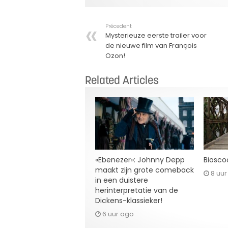
Précedent
Mysterieuze eerste trailer voor
de nieuwe film van François
Ozon!
Related Articles
«Ebenezer»: Johnny Depp
Bioscoo
maakt zijn grote comeback
8 uu
in een duistere
herinterpretatie van de
Dickens-klassieker!
6 uur ago