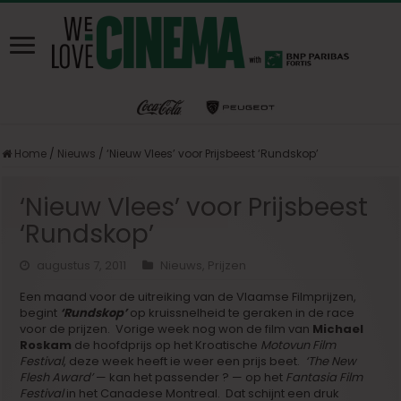
Home
/
Nieuws
/
‘Nieuw Vlees’ voor Prijsbeest ‘Rundskop’
‘Nieuw Vlees’ voor Prijsbeest
‘Rundskop’
augustus 7, 2011
Nieuws
,
Prijzen
Een maand voor de uitreiking van de Vlaamse Filmprijzen,
begint
‘Rundskop’
op kruissnelheid te geraken in de race
voor de prijzen. Vorige week nog won de film van
Michael
Roskam
de hoofdprijs op het Kroatische
Motovun Film
Festival
, deze week heeft ie weer een prijs beet.
‘The New
Flesh Award’
— kan het passender ? — op het
Fantasia Film
Festival
in het Canadese Montreal. Dat schijnt een druk