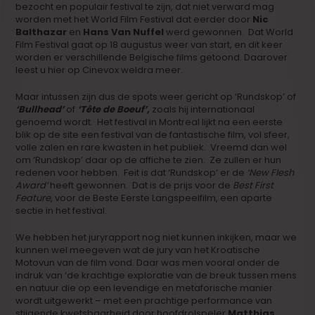
bezocht en populair festival te zijn, dat niet verward mag
worden met het World Film Festival dat eerder door
Nic
Balthazar
en
Hans Van Nuffel
werd gewonnen. Dat World
Film Festival gaat op 18 augustus weer van start, en dit keer
worden er verschillende Belgische films getoond. Daarover
leest u hier op Cinevox weldra meer.
Maar intussen zijn dus de spots weer gericht op ‘Rundskop’ of
‘Bullhead’
of
‘Tête de Boeuf’,
zoals hij internationaal
genoemd wordt. Het festival in Montreal lijkt na een eerste
blik op de site een festival van de fantastische film, vol sfeer,
volle zalen en rare kwasten in het publiek. Vreemd dan wel
om ‘Rundskop’ daar op de affiche te zien. Ze zullen er hun
redenen voor hebben. Feit is dat ‘Rundskop’ er de
‘New Flesh
Award’
heeft gewonnen. Dat is de prijs voor de
Best First
Feature
, voor de Beste Eerste Langspeelfilm, een aparte
sectie in het festival.
We hebben het juryrapport nog niet kunnen inkijken, maar we
kunnen wel meegeven wat de jury van het Kroatische
Motovun van de film vond. Daar was men vooral onder de
indruk van ‘de krachtige exploratie van de breuk tussen mens
en natuur die op een levendige en metaforische manier
wordt uitgewerkt – met een prachtige performance van
stijgende kwetsbaarheid door hoofdrolspeler
Matthias