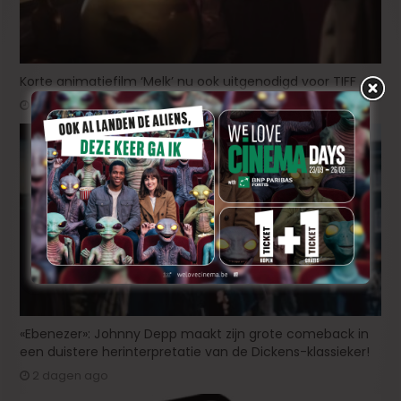
Korte animatiefilm ‘Melk’ nu ook uitgenodigd voor TIFF
1 dag ago
«Ebenezer»: Johnny Depp maakt zijn grote comeback in
een duistere herinterpretatie van de Dickens-klassieker!
2 dagen ago