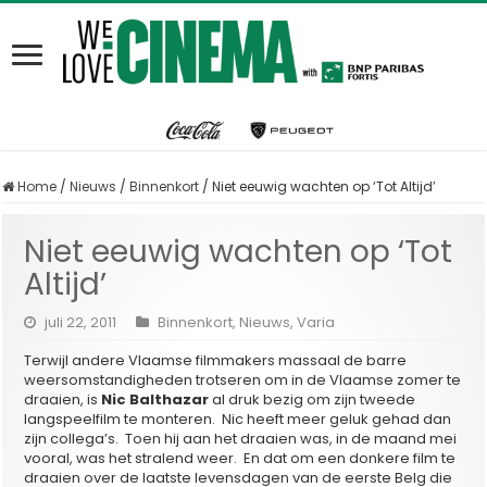
Home
/
Nieuws
/
Binnenkort
/
Niet eeuwig wachten op ‘Tot Altijd’
Niet eeuwig wachten op ‘Tot
Altijd’
juli 22, 2011
Binnenkort
,
Nieuws
,
Varia
Terwijl andere Vlaamse filmmakers massaal de barre
weersomstandigheden trotseren om in de Vlaamse zomer te
draaien, is
Nic Balthazar
al druk bezig om zijn tweede
langspeelfilm te monteren. Nic heeft meer geluk gehad dan
zijn collega’s. Toen hij aan het draaien was, in de maand mei
vooral, was het stralend weer. En dat om een donkere film te
draaien over de laatste levensdagen van de eerste Belg die