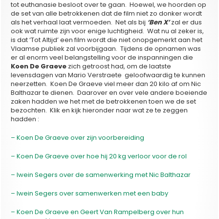
tot euthanasie besloot over te gaan. Hoewel, we hoorden op
de set van alle betrokkenen dat de film niet zo donker wordt
als het verhaal laat vermoeden. Net als bij
‘Ben X’
zal er dus
ook wat ruimte zijn voor enige luchtigheid. Wat nu al zeker is,
is dat ‘Tot Altijd’ een film wordt die niet onopgemerkt aan het
Vlaamse publiek zal voorbijgaan. Tijdens de opnamen was
er al enorm veel belangstelling voor de inspanningen die
Koen De Graeve
zich getroost had, om de laatste
levensdagen van Mario Verstraete geloofwaardig te kunnen
neerzetten. Koen De Graeve viel meer dan 20 kilo af om Nic
Balthazar te dienen. Daarover en over vele andere boeiende
zaken hadden we het met de betrokkenen toen we de set
bezochten. Klik en kijk hieronder naar wat ze te zeggen
hadden :
– Koen De Graeve over zijn voorbereiding
– Koen De Graeve over hoe hij 20 kg verloor voor de rol
– Iwein Segers over de samenwerking met Nic Balthazar
– Iwein Segers over samenwerken met een baby
– Koen De Graeve en Geert Van Rampelberg over hun