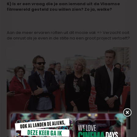
6) Is er een vraag die je aan iemand uit de Vlaamse
filmwereld gesteld zou willen zien? Zo ja, welke?
Aan de meer ervaren rotten uit dit mooie vak => Verzacht ooit
de onrust als je even in de stilte na een groot project vertoeft?