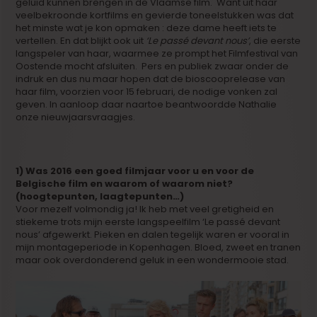
geluid kunnen brengen in de Vlaamse film. Want uit haar
veelbekroonde kortfilms en gevierde toneelstukken was dat
het minste wat je kon opmaken : deze dame heeft iets te
vertellen. En dat blijkt ook uit
‘Le passé devant nous’
, die eerste
langspeler van haar, waarmee ze prompt het Filmfestival van
Oostende mocht afsluiten. Pers en publiek zwaar onder de
indruk en dus nu maar hopen dat de bioscooprelease van
haar film, voorzien voor 15 februari, de nodige vonken zal
geven. In aanloop daar naartoe beantwoordde Nathalie
onze nieuwjaarsvraagjes.
1) Was 2016 een goed filmjaar voor u en voor de
Belgische film en waarom of waarom niet?
(hoogtepunten, laagtepunten…)
Voor mezelf volmondig ja! Ik heb met veel gretigheid en
stiekeme trots mijn eerste langspeelfilm ‘Le passé devant
nous’ afgewerkt. Pieken en dalen tegelijk waren er vooral in
mijn montageperiode in Kopenhagen. Bloed, zweet en tranen
maar ook overdonderend geluk in een wondermooie stad.