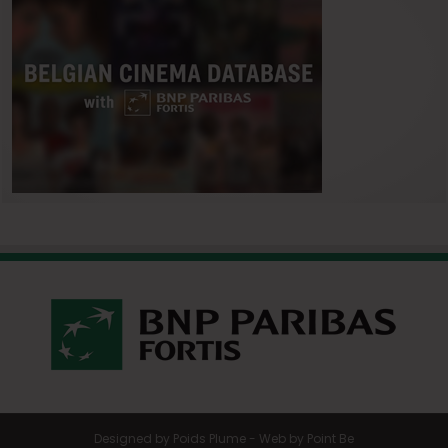
Designed by
Poids Plume
- Web by
Point Be