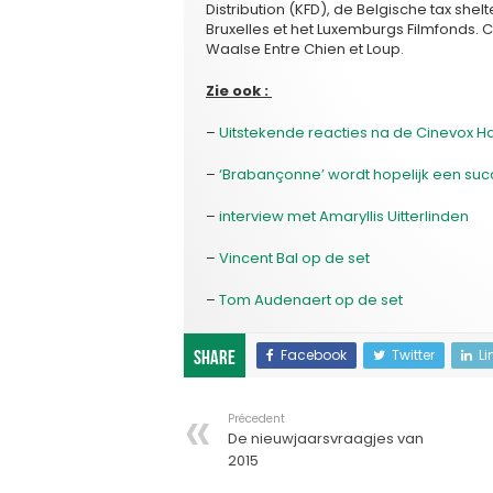
Distribution (KFD), de Belgische tax shel
Bruxelles et het Luxemburgs Filmfonds.
Waalse Entre Chien et Loup.
Zie ook :
–
Uitstekende reacties na de Cinevox 
–
‘Brabançonne’ wordt hopelijk een su
–
interview met Amaryllis Uitterlinden
–
Vincent Bal op de set
–
Tom Audenaert op de set
Facebook
Twitter
Li
Share
Précedent
De nieuwjaarsvraagjes van
2015