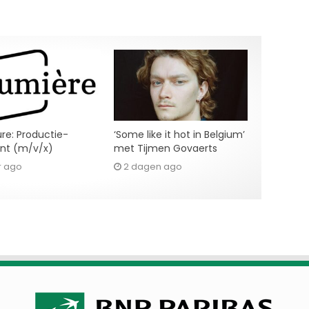
re: Productie-
‘Some like it hot in Belgium’
ent (m/v/x)
met Tijmen Govaerts
r ago
2 dagen ago