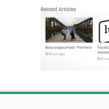
Related Articles
Bioscoopjournaal: ‘Frontera’
Vacatu
assist
16 uur ago
16 uu