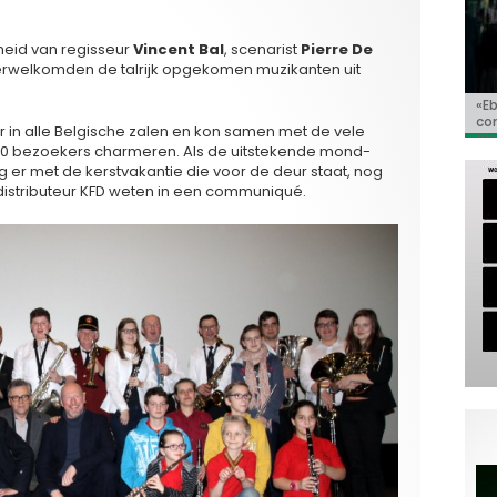
heid van regisseur
Vincent Bal
, scenarist
Pierre De
 verwelkomden de talrijk opgekomen muzikanten uit
«E
Bio
Va
‘So
«C
co
Go
Ho
 in alle Belgische zalen en kon samen met de vele
de 
00 bezoekers charmeren. Als de uitstekende mond-
r met de kerstvakantie die voor de deur staat, nog
 distributeur KFD weten in een communiqué.