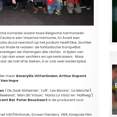
ische komedie waarin twee Belgische harmonieën
-Cecilia is een Vlaamse harmonie, En Avant een
cilia dood neerstort op het podium heeft Elke, dochter
un finale te redden: de fantastische trompettist
estigen de Vlamingen alle clichés : in tijden van
 zijn dan weer vechters en oproerkraaiers. Maar
r de loef af te steken, is er ook veel wederzijdse
nder meer
Amaryllis Uitterlinden
,
Arthur Dupont
,
 Van Impe
.
en
(
‘De Zaak Alzheimer’, ‘Loft’, ‘Les Barons’, ‘La Marche’
).
eekend’, ‘Man Zkt Vrouw’, ‘Hasta La Vista’
en
‘Halfweg’
)
cent Bal
.
Peter Bouckaert
is de producent voor
het VAF/Filmfonds, Screen Flanders, VIER, Kinepolis Film