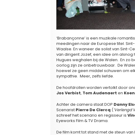
‘Brabançonne’ is een muzikale romant
meedingen naar de Europese titel. Sint
Waalse. En waneer de solist van Sint-Ce
van dirigent Jozef, een idee om alsnog h
Hugues weghalen bij de Walen. En zo bev
oorlog zijn ze onbetrouwbaar. De Walen
hoewel ze geen middel schuwen om elkaa
sympathie. Meer, zelfs liefde.
De hoofdrollen worden vertolkt door o
Jos Verbist
,
Tom Audenaert
en
Koen
Achter de camera staat DOP
Danny Els
Scenarist
Pierre De Clercq
(
‘Verlengd W
schreef het scenario en regisseur is
Vin
Eyeworks Film & TV Drama.
De film komt tot stand met de steun van 