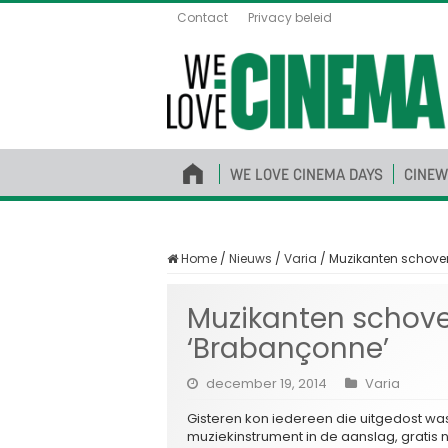
Contact
Privacy beleid
WE LOVE CINEMA DAYS
CINEW
Home
/
Nieuws
/
Varia
/
Muzikanten schoven
Muzikanten schove
‘Brabançonne’
december 19, 2014
Varia
Gisteren kon iedereen die uitgedost was 
muziekinstrument in de aanslag, grati