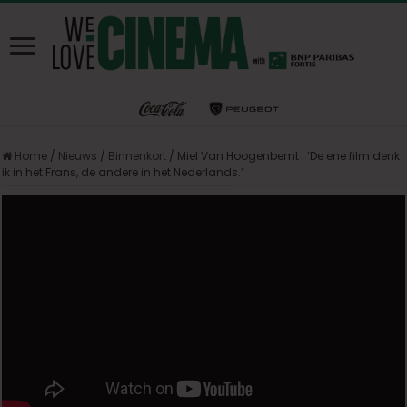
Home
/
Nieuws
/
Binnenkort
/
Miel Van Hoogenbemt : ‘De ene film denk
ik in het Frans, de andere in het Nederlands.’