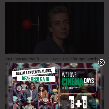
Laurence Roothooft over ‘Julian’: “De liefde spat van het
scherm”
oktober 28, 2025