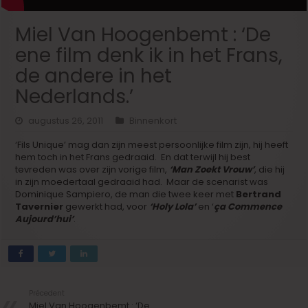
Miel Van Hoogenbemt : ‘De
ene film denk ik in het Frans,
de andere in het
Nederlands.’
augustus 26, 2011
Binnenkort
‘Fils Unique’ mag dan zijn meest persoonlijke film zijn, hij heeft
hem toch in het Frans gedraaid. En dat terwijl hij best
tevreden was over zijn vorige film,
‘Man Zoekt Vrouw’
, die hij
in zijn moedertaal gedraaid had. Maar de scenarist was
Dominique Sampiero, de man die twee keer met
Bertrand
Tavernier
gewerkt had, voor
‘Holy Lola’
en ‘
ça Commence
Aujourd’hui’
.
Précedent
Miel Van Hoogenbemt : ‘De