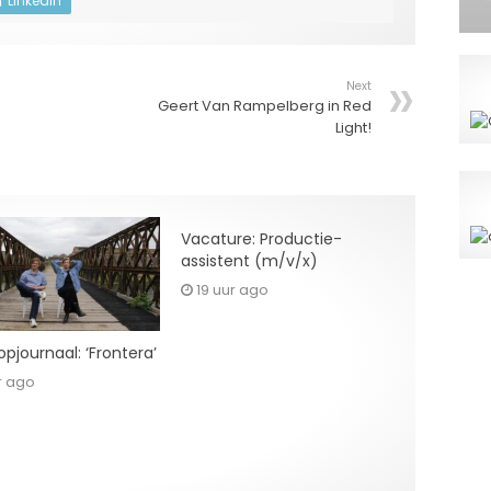
LinkedIn
Next
Geert Van Rampelberg in Red
Light!
Vacature: Productie-
assistent (m/v/x)
19 uur ago
pjournaal: ‘Frontera’
r ago