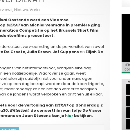
erviews
,
Nieuws
,
Varia
tival Oostende werd een Vlaamse
rop
DIEKAT
van Michiel Venmans in première ging.
eneration Competitie op het Brussels Short Film
studentenfilms presenteert.
ndercultuur, vervreemding en de perversiteit van zowel
e De Groote
,
Julia Brown
,
Jef Cuppens
en
Elijah De
«E
Bio
Va
‘So
«C
 jongens van het internaatkoor, schrijven elke dag
co
Go
Ho
 in een notitieboekje. Waarover ze gaan, weet
de 
erhalen zijn duidelijk niet voor andermans ogen
ze op een dag betrapt worden door de koordirigente,
af, maar moedigt ze hen net aan verder te schrijven.
an de jongens wordt verbroken en drijft hen uit elkaar.
kets voor de vertoning van
DIEKAT
op donderdag 2
6u30.
Bitterzoet
, de concertfilm van Eefje De Visser
nmans en Jaan Stevens kan je
hier
bekijken.