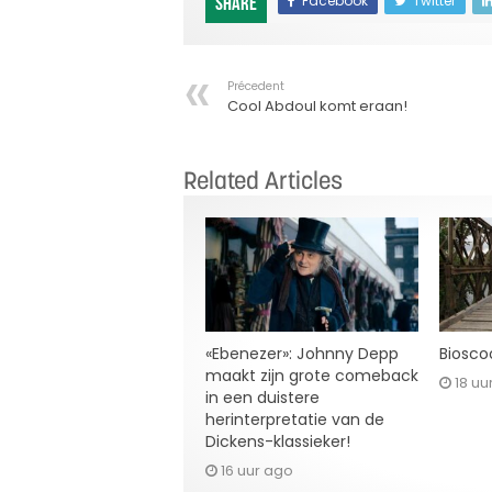
Facebook
Twitter
Share
Précedent
Cool Abdoul komt eraan!
Related Articles
«Ebenezer»: Johnny Depp
Bioscoo
maakt zijn grote comeback
18 uu
in een duistere
herinterpretatie van de
Dickens-klassieker!
16 uur ago