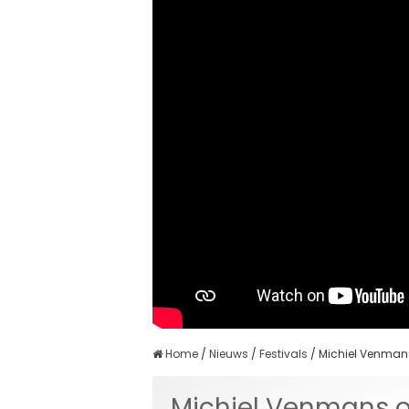
Home
/
Nieuws
/
Festivals
/
Michiel Venmans
Michiel Venmans o