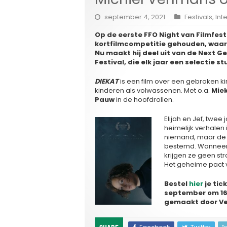
september 4, 2021
Festivals
,
Int
Op de eerste FFO Night van Filmfes
kortfilmcompetitie gehouden, waa
Nu maakt hij deel uit van de Next G
Festival, die elk jaar een selectie 
DIEKAT
is een film over een gebroken ki
kinderen als volwassenen. Met o.a.
Miek
Pauw
in de hoofdrollen.
Elijah en Jef, twee
heimelijk verhalen
niemand, maar de v
bestemd. Wanneer 
krijgen ze geen str
Het geheime pact v
Bestel
hier
je tic
september om 1
gemaakt door Ve