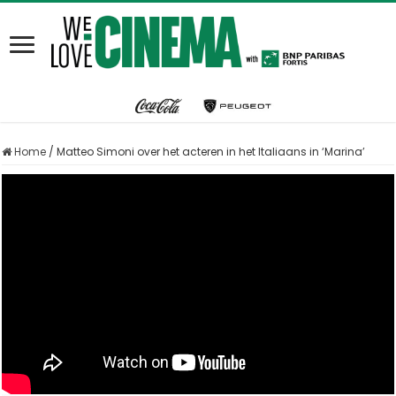
Home
/
Matteo Simoni over het acteren in het Italiaans in ‘Marina’