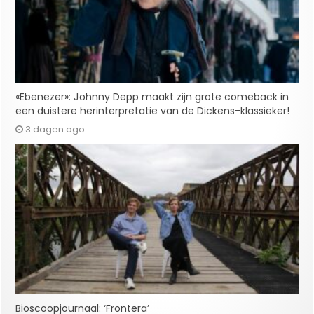
«Ebenezer»: Johnny Depp maakt zijn grote comeback in
een duistere herinterpretatie van de Dickens-klassieker!
3 dagen ago
Bioscoopjournaal: ‘Frontera’