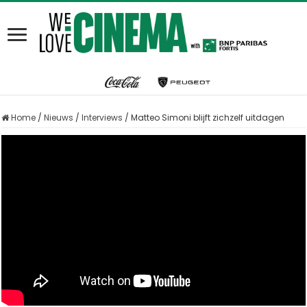
Home
/
Nieuws
/
Interviews
/
Matteo Simoni blijft zichzelf uitdagen