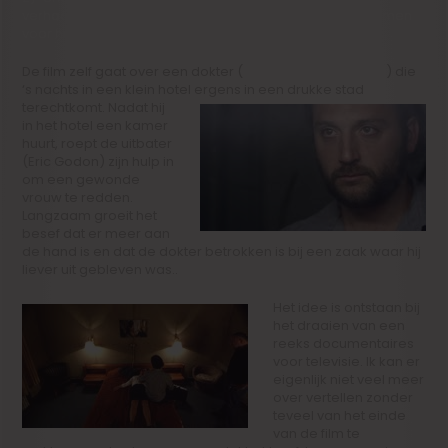
verhaal geschreven hebt. Hoe bent u op het idee gekomen
voor het verhaal?
De film zelf gaat over een dokter (
Jean-Jacques Rausin
) die
‘s nachts in een klein hotel
ergens in een drukke stad
terechtkomt. Nadat hij
in het hotel een kamer
huurt, roept de uitbater
(Eric Godon) zijn hulp in
om een gewonde
vrouw te redden.
Langzaam groeit het
besef dat er meer aan
de hand is en dat de dokter betrokken is bij een zaak waar hij
liever uit gebleven was..
Het idee is ontstaan bij
het draaien van een
reeks documentaires
voor televisie. Ik kan er
eigenlijk niet veel meer
over vertellen zonder
teveel van het einde
van de film te