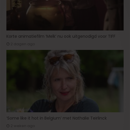
Korte animatiefilm ‘Melk’ nu ook uitgenodigd voor TIFF
2 dagen ago
‘Some like it hot in Belgium’ met Nathalie Teirlinck
2 weken ago