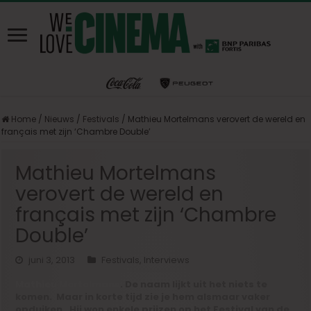
Home
/
Nieuws
/
Festivals
/
Mathieu Mortelmans verovert de wereld en
français met zijn ‘Chambre Double’
Mathieu Mortelmans
verovert de wereld en
français met zijn ‘Chambre
Double’
juni 3, 2013
Festivals
,
Interviews
Mathieu Mortelmans
. De naam lijkt uit het niets te
komen. Maar in korte tijd zie je hem alsmaar vaker
opduiken. Hij won enkele prijzen op het Festival van de