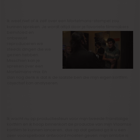
9) Zit er naar uw mening al een Mortelmans-stempel op uw film? Of is dat
niet de bedoeling? Is er een persoonlijke stijl die de uwe is?
Ik weet niet of ik zelf over een Mortelmans-stempel zou
kunnen spreken. Je wordt altijd
door je favoriete filmmakers
beïnvloed en
onbewust
reproduceren we
steeds dingen die we
gezien hebben.
Misschien kan je
spreken over een
Mortelmans-mix. En
dan nog denk ik dat ik de laatste ben die mijn eigen kortfilm
objectief kan analyseren.
10) Je hebt in het verleden ook gewerkt als assistant-director
en location manager op langspeelfilms. En je regisseert tv-
programma’s. Wat is je uiteindelijke ambitie?
Ik wacht nu op productiesteun voor mijn tweede Franstalige
kortfilm en ik hoop binnenkort de productie van mijn Vlaamse
kortfilm te kunnen lanceren.. dus op dat gebied ga ik u een
zeer voorspelbaar antwoord moeten geven: mijn ambitie is