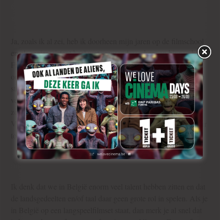
6) Is het als kortfilmmaker makkelijker om acteurs en crew te
vinden op de Franstalige markt?
Ja, zoals ik al zei, heb ik doorheen mijn jaren op de filmschool
en als regieassistent heel wat mensen leren kennen binnen het
Franstalige filmwereldje. Dat maakt het een stuk makkelijker
om mensen te vinden. Qua casting moet je in Franstalig België
steeds op zoek naar opkomend talent want de grote namen die
vertrekken meestal naar Parijs en worden
zo ‘untouchable’ tenzij je hun agent kent. Gelukkig kan je in
Vlaanderen nog net iets gemakkelijker naar een bekende acteur
toestappen met een script onder je arm.
7) Is er aan de ene kant van de taalgrens meer talent dan
aan de andere kant? Of wat is het verschil?
Ik denk dat we in België enorm veel talent hebben zitten en dat
de landsgedeelten en/of taal daar geen grote rol in spelen. Als je
in België op een langspeelfilmset staat, dan merk je al snel dat