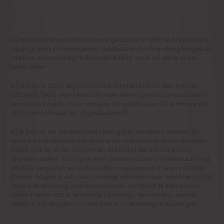
studeren?
a) Ik ben Mathieu Mortelmans, geboren in 1985 te Antwerpen,
opgegroeid in Vlaanderen, gestudeerd in Franstalig België en
al jaren woonachtig te Brussel! Ik leef, werk en denk in de
twee talen.
b) Ik ben in 2009 afgestudeerd aan het Institut des Arts de
Diffusion (IAD) een internationale filmhogeschool te Louvain-
la-Neuve (waar onder andere de gebroeders Dardenne en
Joachim Lafosse zijn afgestudeerd)
c) Ik ben in de eerste plaats film gaan studeren omdat film
voor mij het ultieme medium is om mensen te doen dromen
maar ook te doen nadenken. Mezelf in de eerste plaats.
Mensen sluiten zich op in een donkere zaal om twee uur lang
alles te vergeten en zich te laten meeslepen in een verhaal.
Daarin slagen is iets heel moeilijk als filmmaker want het vergt
heel wat ervaring, bekwaamheden en talent. Ik kan alleen
maar hopen dat ik er beetje bij beetje, film na film, steeds
meer in zal slagen om mensen zo’n ervaring te bezorgen.
2) ‘Chambre Double’ is een thriller, waarvoor u zelf het