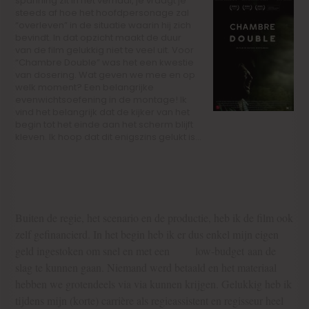
spanning zit in het verhaal,
je vraagt je
steeds af hoe het hoofdpersonage zal
“overleven” in de situatie waarin hij zich
bevindt. In dat opzicht maakt de duur
van de film gelukkig niet te veel uit. Voor
“Chambre Double” was het een kwestie
van dosering. Wat geven we mee en op
welk moment? Een belangrijke
evenwichtsoefening in de montage! Ik
vind het belangrijk dat de kijker van het
begin tot het einde aan het scherm blijft
kleven. Ik hoop dat dit enigszins gelukt is…
4) Hoe hebt u het budget gevonden voor deze film?
Buiten de regie, het scenario en de productie, heb ik de film ook
zelf gefinancierd. In het begin heb ik er dus enkel mijn eigen
geld ingestoken om snel en met een
very
low-budget
aan de
slag te kunnen gaan. Niemand werd betaald en het materiaal
hebben we grotendeels via via kunnen krijgen. Gelukkig heb ik
tijdens mijn (korte) carrière als regieassistent en regisseur heel