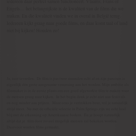
iedereen daar perfect samen functioneert. Vlaams, Frans of
Engels… het belangrijkste is de kwaliteit van de films die we
maken. En die kwaliteit vinden we in overal in België terug.
Iedereen kijkt graag naar goede films, en daar komt taal of land
niet bij kijken! Houden zo!
8) U hebt nu al heel wat prijzen gewonnen met ‘Chambre
Double’. Nu al tevreden over het parcours van de film? Of
hoopt u nog op meer?
Ja, zeer tevreden. De film is pas twee maanden echt af en zijn parcours is
eigenlijk één grote aangename verrassing aan het worden. Mijn ambitie als
filmmaker is in de eerste plaats om een goed afgewerkte film te maken waar
de mensen graag naar kijken. In het begin denk je echt niet aan festivals
en nog minder aan prijzen. Maar eens je vertrokken bent, wil je natuurlijk
altijd meer. Nu met de officiële selectie in Palm Springs zijn we echt heel
blij met de erkenning op Amerikaanse bodem. En je hoopt natuurlijk
altijd dat je film door zoveel mogelijk mensen zal bekeken worden.
Daarvoor worden films gemaakt.