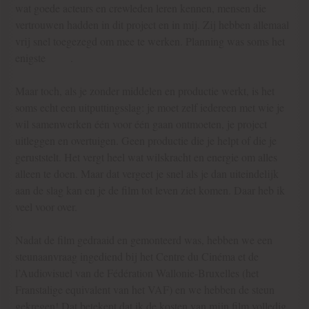
wat goede acteurs en crewleden leren kennen, mensen die
vertrouwen hadden in dit project en in mij. Zij hebben allemaal
vrij snel toegezegd om mee te werken. Planning was soms het
enigste
issue
.
Maar toch, als je zonder middelen en productie werkt, is het
soms echt een uitputtingsslag: je moet zelf iedereen met wie je
wil samenwerken één voor één gaan ontmoeten, je project
uitleggen en overtuigen. Geen productie die je helpt of die je
geruststelt. Het vergt heel wat wilskracht en energie om alles
alleen te doen. Maar dat vergeet je snel als je dan uiteindelijk
aan de slag kan en je de film tot leven ziet komen. Daar heb ik
veel voor over.
Nadat de film gedraaid en gemonteerd was, hebben we een
steunaanvraag ingediend bij het Centre du Cinéma et de
l’Audiovisuel van de Fédération Wallonie-Bruxelles (het
Franstalige equivalent van het VAF) en we hebben de steun
gekregen! Dat betekent dat ik de kosten van mijn film volledig