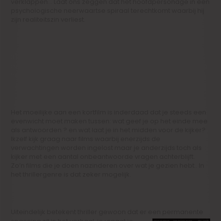
verklappen… Laat ons zeggen dat het hoofdpersonage in een
psychologische neerwaartse spiraal terechtkomt waarbij hij
zijn realiteitszin verliest.
3) Kortfilm blijft een moeilijk genre, omdat je in heel korte tijd
een verhaal moet vertellen waar je vaak meer tijd voor nodig
hebt. Is een thriller mogelijk in zo’n korte tijd?
Het moeilijke aan een kortfilm is inderdaad dat je steeds een
evenwicht moet maken tussen: wat geef je op het einde mee
als antwoorden ? en wat laat je in het midden voor de kijker?
Ikzelf kijk graag naar films waarbij enerzijds de
verwachtingen worden ingelost maar je anderzijds toch als
kijker met een aantal onbeantwoorde vragen achterblijft.
Zo’n films die je doen nazinderen over wat je gezien hebt.. In
het thrillergenre is dat zeker mogelijk.
Uiteindelijk betekent thriller gewoon dat er een permanente