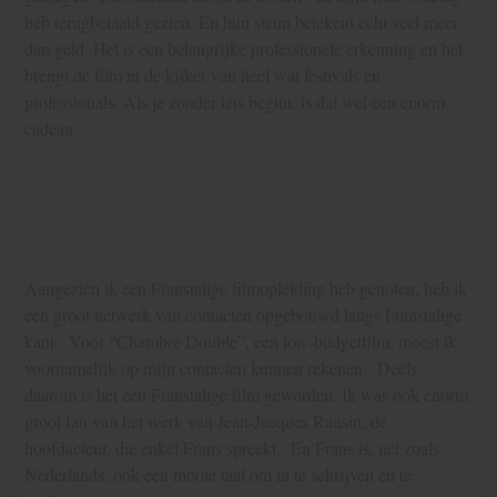
heb terugbetaald gezien. En hun steun betekent echt veel meer
dan geld. Het is een belangrijke professionele erkenning en het
brengt de film in de kijker van heel wat festivals en
professionals. Als je zonder iets begint, is dat wel een enorm
cadeau.
5) U bent perfect tweetalig. Waarom hebt u deze film in het
Frans gemaakt en niet in het Nederlands? Ook van plan om
films te draaien in het Nederlands?
Aangezien ik een Franstalige filmopleiding heb genoten, heb ik
een groot netwerk van contacten opgebouwd langs Franstalige
kant. Voor “Chambre Double”, een low-budgetfilm, moest ik
voornamelijk op mijn contacten kunnen rekenen. Deels
daarom is het een Franstalige film geworden. Ik was ook enorm
groot fan van het werk van Jean-Jacques Rausin, de
hoofdacteur, die enkel Frans spreekt. En Frans is, net zoals
Nederlands, ook een mooie taal om in te schrijven en te