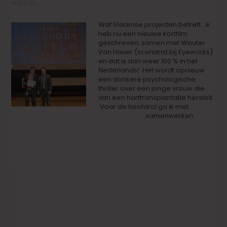
werken…
Wat Vlaamse projecten betreft : ik
heb nu een nieuwe kortfilm
geschreven, samen met Wouter
Van Haver (scenarist bij Eyeworks)
en dat is dan weer 100 % in het
Nederlands! Het wordt opnieuw
een donkere psychologische
thriller over een jonge vrouw die
van een harttransplantatie herstelt.
Voor de hoofdrol ga ik met
Marieke Dilles
samenwerken.
Trouwens, ik ben langs Vlaamse kant op zoek naar een
productiehuis voor deze nieuwe film. Bij deze lanceer ik
een oproep!