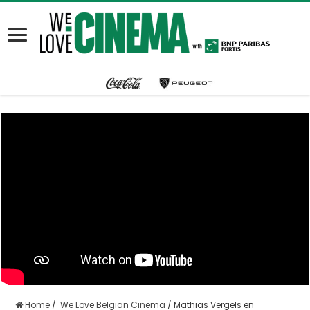
Home
/
We Love Belgian Cinema
/
Mathias Vergels en