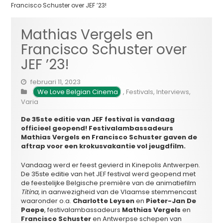
Francisco Schuster over JEF ’23!
Mathias Vergels en
Francisco Schuster over
JEF ’23!
februari 11, 2023
We Love Belgian Cinema
,
Festivals
,
Interviews
,
Varia
De 35ste editie van JEF festival is vandaag
officieel geopend! Festivalambassadeurs
Mathias Vergels en Francisco Schuster gaven de
aftrap voor een krokusvakantie vol jeugdfilm.
Vandaag werd er feest gevierd in Kinepolis Antwerpen.
De 35ste editie van het JEF festival werd geopend met
de feestelijke Belgische première van de animatiefilm
Titina
, in aanwezigheid van de Vlaamse stemmencast
waaronder o.a.
Charlotte Leysen
en
Pieter-Jan De
Paepe
, festivalambassadeurs
Mathias Vergels
en
Francisco Schuster
en Antwerpse schepen van