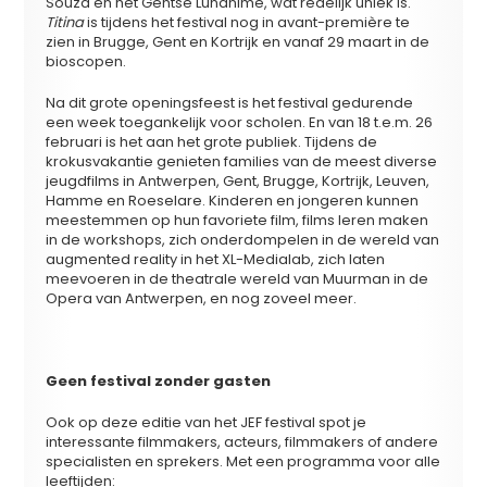
Souza en het Gentse Lunanime, wat redelijk uniek is.
Titina
is tijdens het festival nog in avant-première te
zien in Brugge, Gent en Kortrijk en vanaf 29 maart in de
bioscopen.
Na dit grote openingsfeest is het festival gedurende
een week toegankelijk voor scholen. En van 18 t.e.m. 26
februari is het aan het grote publiek. Tijdens de
krokusvakantie genieten families van de meest diverse
jeugdfilms in Antwerpen, Gent, Brugge, Kortrijk, Leuven,
Hamme en Roeselare. Kinderen en jongeren kunnen
meestemmen op hun favoriete film, films leren maken
in de workshops, zich onderdompelen in de wereld van
augmented reality in het XL-Medialab, zich laten
meevoeren in de theatrale wereld van Muurman in de
Opera van Antwerpen, en nog zoveel meer.
Geen festival zonder gasten
Ook op deze editie van het JEF festival spot je
interessante filmmakers, acteurs, filmmakers of andere
specialisten en sprekers. Met een programma voor alle
leeftijden: