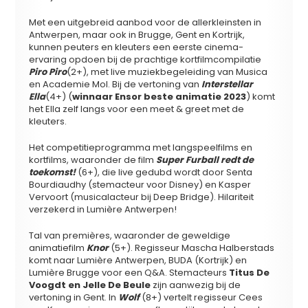
Met een uitgebreid aanbod voor de allerkleinsten in
Antwerpen, maar ook in Brugge, Gent en Kortrijk,
kunnen peuters en kleuters een eerste cinema-
ervaring opdoen bij de prachtige kortfilmcompilatie
Piro Piro
(2+), met live muziekbegeleiding van Musica
en Academie Mol. Bij de vertoning van
Interstellar
Ella
(4+) (
winnaar Ensor beste animatie 2023
) komt
het Ella zelf langs voor een meet & greet met de
kleuters.
Het competitieprogramma met langspeelfilms en
kortfilms, waaronder de film
Super Furball redt de
toekomst!
(6+), die live gedubd wordt door Senta
Bourdiaudhy (stemacteur voor Disney) en Kasper
Vervoort (musicalacteur bij Deep Bridge). Hilariteit
verzekerd in Lumière Antwerpen!
Tal van premières, waaronder de geweldige
animatiefilm
Knor
(5+). Regisseur Mascha Halberstads
komt naar Lumière Antwerpen, BUDA (Kortrijk) en
Lumière Brugge voor een Q&A. Stemacteurs
Titus De
Voogdt en Jelle De Beule
zijn aanwezig bij de
vertoning in Gent. In
Wolf
(8+) vertelt regisseur Cees