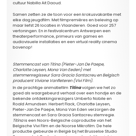
cultuur Nabilla Ait Daoud.
Samen zetten ze de toon voor een krokusvakantie met
elke dag jeugdfilm. Met filmpremières en beleving op
maar liefst 26 locaties in Vlaanderen. Goed voor 257
vertoningen. En in festivalcentrum Antwerpen een
theaterperformance, primeurs van games en
audiovisuele installaties en een virtual reality cinema
bovenop!
Stemmencast van
Titina
(Pieter-Jan De Paepe,
Charlotte Leysen, Mona Van Eeden) met
stemmenregisseur Sara Gracia Santacreu en Belgisch
producent Viviane Vanfleteren (Vivi Film).
In de prachtige animatiefilm
Titina
volgen we het zo
goed als waargebeurd verhaal over een hondje en de
bekende ontdekkingsreizigers Umberto Nobile en
Roald Amundsen. Herbert Flack, Charlotte Leysen,
Pieter-Jan De Paepe, Mona Van Eden verzorgen de
stemmencast en Sara Gracia Santacreu stemregie.
Titina
is een Noors-Belgische coproductie van het
Belgische Vivi Film en de Noorse Mikrofilm. De hele
productie gebeurde in België bij het Brusselse Studio