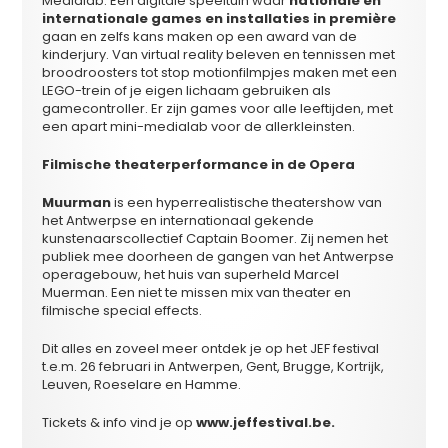
Medialab. Een digitale speeltuin waar
nationale en
internationale games en installaties in première
gaan en zelfs kans maken op een award van de
kinderjury. Van virtual reality beleven en tennissen met
broodroosters tot stop motionfilmpjes maken met een
LEGO-trein of je eigen lichaam gebruiken als
gamecontroller. Er zijn games voor alle leeftijden, met
een apart mini-medialab voor de allerkleinsten.
Filmische theaterperformance in de Opera
Muurman
is een hyperrealistische theatershow van
het Antwerpse en internationaal gekende
kunstenaarscollectief Captain Boomer. Zij nemen het
publiek mee doorheen de gangen van het Antwerpse
operagebouw, het huis van superheld Marcel
Muerman. Een niet te missen mix van theater en
filmische special effects.
Dit alles en zoveel meer ontdek je op het JEF festival
t.e.m. 26 februari in Antwerpen, Gent, Brugge, Kortrijk,
Leuven, Roeselare en Hamme.
Tickets & info vind je op
www.jeffestival.be.