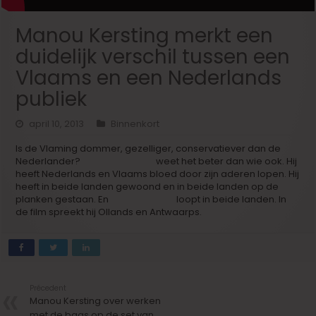
Manou Kersting merkt een
duidelijk verschil tussen een
Vlaams en een Nederlands
publiek
april 10, 2013
Binnenkort
Is de Vlaming dommer, gezelliger, conservatiever dan de
Nederlander?
Manou Kersting
weet het beter dan wie ook. Hij
heeft Nederlands en Vlaams bloed door zijn aderen lopen. Hij
heeft in beide landen gewoond en in beide landen op de
planken gestaan. En
‘Crimi Clowns’
loopt in beide landen. In
de film spreekt hij Ollands en Antwaarps.
Précedent
Manou Kersting over werken
met de baas op de set van