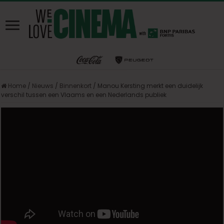
Home
/
Nieuws
/
Binnenkort
/
Manou Kersting merkt een duidelijk
verschil tussen een Vlaams en een Nederlands publiek