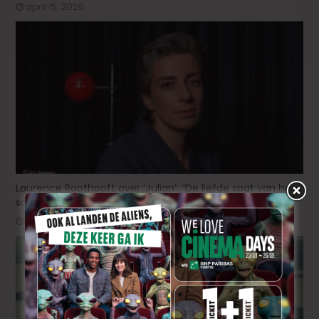
april 15, 2026
Laurence Roothooft over ‘Julian’: “De liefde spat van het
scherm”
oktober 28, 2025