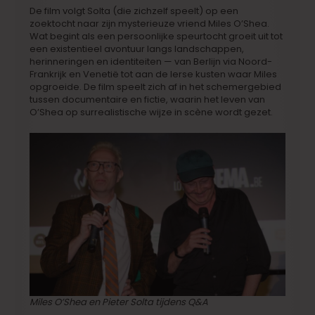
De film volgt Solta (die zichzelf speelt) op een
zoektocht naar zijn mysterieuze vriend Miles O’Shea.
Wat begint als een persoonlijke speurtocht groeit uit tot
een existentieel avontuur langs landschappen,
herinneringen en identiteiten — van Berlijn via Noord-
Frankrijk en Venetië tot aan de Ierse kusten waar Miles
opgroeide. De film speelt zich af in het schemergebied
tussen documentaire en fictie, waarin het leven van
O’Shea op surrealistische wijze in scène wordt gezet.
Miles O’Shea en Pieter Solta tijdens Q&A