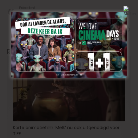
Précedent
‘Kika’ van Alexe Poukine
triomfeert op BRIFF 2025
Next
Ryan Gosling vliegt naar de
ruimte!
Related Articles
Korte animatiefilm ‘Melk’ nu ook uitgenodigd voor
TIFF