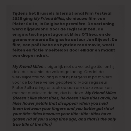
Tijdens het Brussels International Film Festival
2025 ging
My Friend Miles
, de nieuwe film van
Pieter Solta, in Belgische première. De vertoning
werd bijgewoond door de regisseur zelf, de
enigmatische protagonist Miles O’Shea, en de
gerenommeerde Belgische acteur Jan Bijvoet. De
film, een poëtische en hybride roadmovie, weeft
feiten en fictie moeiteloos door elkaar en maakt
een diepe indruk.
My Friend Miles
is eigenlijk niet de volledige titel en hij
dekt dus ook niet de volledige lading. Omdat de
werkelijke titel zo lang is dat hij nergens in past, werd
voor de kortere versie geopteerd. Maar regisseur
Pieter Solta dringt er toch op aan om deze waar kan
met het publiek te delen, dus bij deze:
My Friend Miles
(doesn’t like short titles, he doesn’t like titles at all, he
likes flower petals that disappear when you hold
them between your fingers and you better get rid of
your title-titles because your title-title-titles have
gotten rid of you a long time ago, and that is the only
true title of the film)