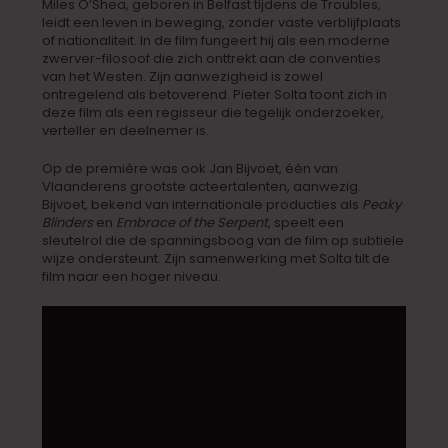
Miles O’Shea, geboren in Belfast tijdens de Troubles,
leidt een leven in beweging, zonder vaste verblijfplaats
of nationaliteit. In de film fungeert hij als een moderne
zwerver-filosoof die zich onttrekt aan de conventies
van het Westen. Zijn aanwezigheid is zowel
ontregelend als betoverend. Pieter Solta toont zich in
deze film als een regisseur die tegelijk onderzoeker,
verteller en deelnemer is.
Op de première was ook Jan Bijvoet, één van
Vlaanderens grootste acteertalenten, aanwezig.
Bijvoet, bekend van internationale producties als
Peaky
Blinders
en
Embrace of the Serpent
, speelt een
sleutelrol die de spanningsboog van de film op subtiele
wijze ondersteunt. Zijn samenwerking met Solta tilt de
film naar een hoger niveau.