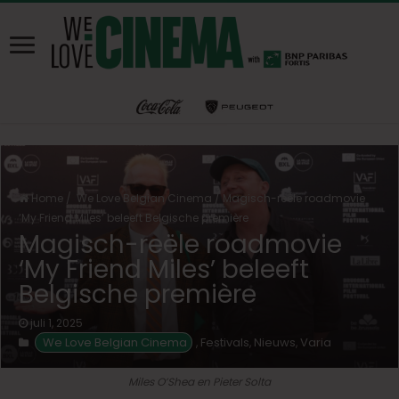
Home
/
We Love Belgian Cinema
/
Magisch-reële roadmovie
‘My Friend Miles’ beleeft Belgische première
Magisch-reële roadmovie
‘My Friend Miles’ beleeft
Belgische première
juli 1, 2025
We Love Belgian Cinema
Festivals
Nieuws
Varia
,
,
,
Miles O’Shea en Pieter Solta