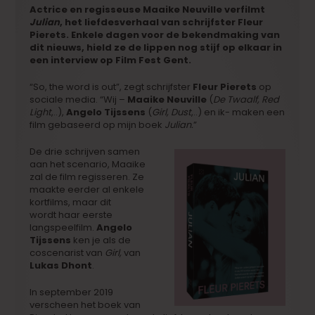
Actrice en regisseuse Maaike Neuville verfilmt
Julian
, het liefdesverhaal van schrijfster Fleur
Pierets. Enkele dagen voor de bekendmaking van
dit nieuws, hield ze de lippen nog stijf op elkaar in
een interview op Film Fest Gent.
“So, the word is out”, zegt schrijfster
Fleur Pierets
op
sociale media. “Wij –
Maaike Neuville
(
De Twaalf, Red
Light
,..),
Angelo Tijssens
(
Girl, Dust
,..) en ik- maken een
film gebaseerd op mijn boek
Julian.
”
De drie schrijven samen
aan het scenario, Maaike
zal de film regisseren. Ze
maakte eerder al enkele
kortfilms, maar dit
wordt haar eerste
langspeelfilm.
Angelo
Tijssens
ken je als de
coscenarist van
Girl,
van
Lukas Dhont
.
In september 2019
verscheen het boek van