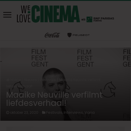
Home
/
Nieuws
/
Festivals
/
Maaike Neuville verfilmt
liefdesverhaal!
Maaike Neuville verfilmt
liefdesverhaal!
Festivals
Interviews
Varia
oktober 23, 2020
,
,