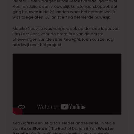
Pierets. Haar waargebeurde liefdesverhaal gaat over
Fleur en Julian, een vrouwelijk kunstenaarskoppel, dat
ging trouwen in de 22 landen waar het homohuwelijk
was toegelaten. Julian stierf na het vierde huwelijk.
Maaike Neuville was vorige week op de rode loper van
Film Fest Gent, voor de première van de eerste
afleveringen van de serie
Red light,
toen kon ze nog
niks kwijt over het project.
Red Light
is een Belgisch-Nederlandse serie, in regie
van
Anke Blondé
(The Best of Dorien B.) en
Wouter
Bouvijn
(
De Twaalf
). Naast Maaike Neuville zijn de