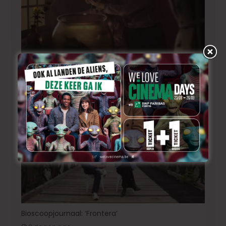
Korte animatiefilm ‘Melk’ nu ook uitgenodigd voor
TIFF
22 uur ago
Bioscoopjournaal: ‘Frontera’