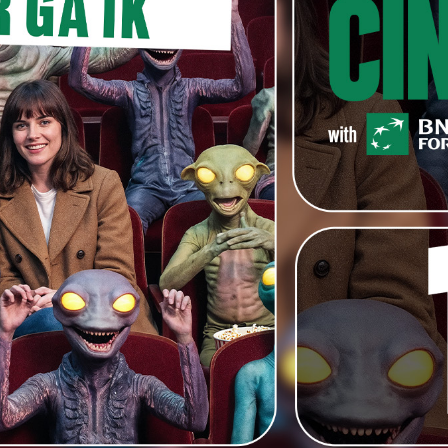
ms van bij ons, zo bleek vorig jaar nog, toen in Gent
re beleefden.
 de LOOK-competitie, een internationale selectie van
itblinken. En ze mag ook enkele talentvolle jongeren
n’.
ers het festival en mocht Oostende naast tal van
optalent verwelkomen zoals
Yolande Moreau
,
Kim Van
Adrien Brody
en
Pierce Brosnan
.
nkedIn