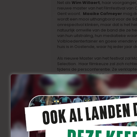
Net als
Wim Willaert
, haar voorganger,
nieuwe master van het Filmfestival van
Gent woont.
Maaike Cafmeyer
mag dan
wordt een mooi uithangbord voor de 9de
onrespectvol klinken, maar dat is het hel
natuurlijk omwille van de band die ze 
van hun uitstraling, hun mediatieke waa
Volbloedentertainer en goeie vriendin 
huis is in Oostende, waar hij ieder jaar d
Als nieuwe Master van het festival zal M
Selection. Haar filmkeuze zal zich rich
tijdens de persconferentie. Ze verklapte 
‘Happiness’
van
Todd Solondz
. Een ti
zou kunnen zijn. We verwachten ook nie
is.
Gedelegeerd bestuurder
van het festival
Peter
Craeymeersch
maakte
verder bekend dat Maaike
ook de gastvrouw zal zijn van
het programma dat in het
teken zal staan van de
Vlaamse film. Goed om te