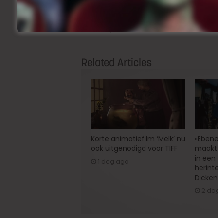
Précedent
Dit zijn de Vlaamse films die we
dit jaar kunnen verwachten
Related Articles
Korte animatiefilm ‘Melk’ nu
«Ebene
ook uitgenodigd voor TIFF
maakt 
in een
1 dag ago
herint
Dicken
2 da