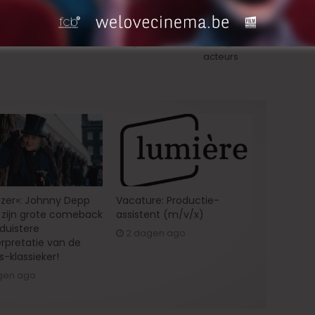
Next
Franstalige regisseur zoekt
dringend Nederlandstalige
acteurs
zer»: Johnny Depp
Vacature: Productie-
zijn grote comeback
assistent (m/v/x)
 duistere
2 dagen ago
erpretatie van de
s-klassieker!
gen ago