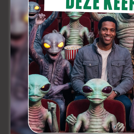
horen in ieder geval dat het
filmfestival voluit mikt op die
Vlaamse film. Als je
ons
recente overzicht
van te
verwachten nieuwe Vlaamse
titels bekijkt, zal er in ieder
geval materiaal genoeg
voorhanden zijn. Al is ook
Film Fest Gent sterk geïnteresseerd in fil
maar liefst 11 Vlaamse films hun premiè
Maaike wordt verder lid van de jury van
films die in cinematografische sterkte u
naar voor schuiven als haar ‘jonge helde
Vorig jaar bezochten 32.000. toeschouw
namen van bij ons ook internationaal t
Kooten
,
Moran Atias
,
Steven Knight
,
Facebook
Twitter
Li
Share