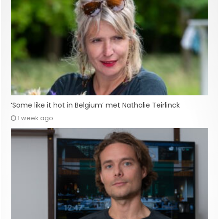
‘Some like it hot in Belgium’ met Nathalie Teirlinck
1 week ago