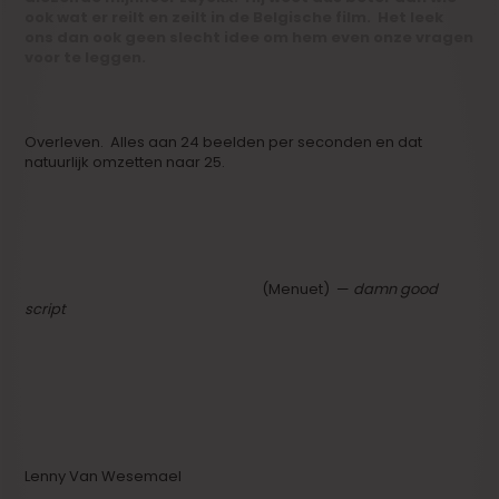
ook wat er reilt en zeilt in de Belgische film. Het leek
ons dan ook geen slecht idee om hem even onze vragen
voor te leggen.
1. Waar hoopt u in 2013 op filmvlak mee bezig te kunnen zijn?
Overleven. Alles aan 24 beelden per seconden en dat
natuurlijk omzetten naar 25.
2. Welke zijn de films waar u naar uitkijkt?
Lenny Van Wesemael ‘De Derby’
(Menuet) —
damn good
script
3. Is er een Vlaamse filmmaker, acteur, actrice, D.O.P.,
setdesigner, of iemand anders uit de branche, die we
speciaal in de gaten moeten houden?
Lenny Van Wesemael