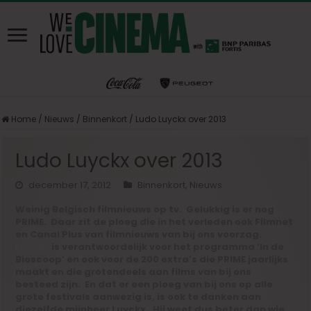
Home
/
Nieuws
/
Binnenkort
/
Ludo Luyckx over 2013
Ludo Luyckx over 2013
december 17, 2012
Binnenkort
,
Nieuws
Weinig Belgisch filmnieuws op tv. Gelukkig is er nog
PRIME. Daar zit de ploeg die in het verleden ook Filmnet
en Canal Plus van filmnieuws van bij ons voorzag.
Ludo
Luyckx
is verantwoordelijk voor het programma ‘In de
Bioscoop’ en ook voor de 200 extra’s die PRIME jaarlijks
maakt en die grotendeels aan films van bij ons
besteed zijn. En dat er een ploeg van bij ons op alle
grote festivals aanwezig is, is ook te danken aan
diezelfde mijnheer Luyckx. Hij weet dus beter dan wie