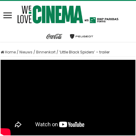
Home
/
Nieuws
/
Binnenkort
/
‘Little Black Spiders’ – trailer