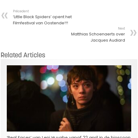
Précedent
‘Little Black Spiders’ opent het
Filmfestival van Oostende!!!
Next
Matthias Schoenaerts over
Jacques Audiard
Related Articles
‘Real Faces’ van Leni Huyghe vanaf 22 april in de bioscoop