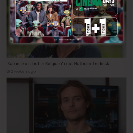
‘Some like it hot in Belgium’ met Nathalie Teirlinck
2 weken ago