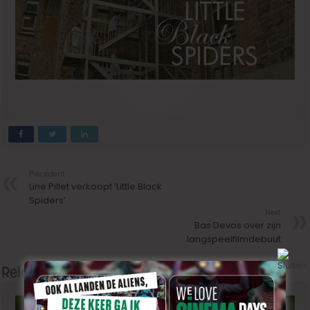
Précedent
Line Pillet verkoopt ‘Little Black
Spiders’
Next
Bas Devos over zijn
langspeelfilmdebuut
Related Articles