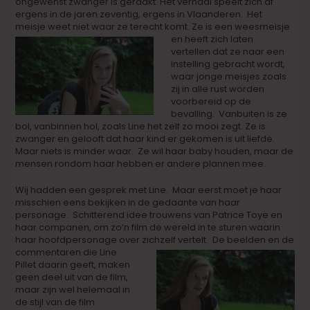
ongewenst zwanger is geraakt. Het verhaal speelt zich af
ergens in de jaren zeventig, ergens in Vlaanderen. Het
meisje weet niet waar ze terecht komt.
Ze is een weesmeisje
en heeft zich laten
vertellen dat ze naar een
instelling gebracht wordt,
waar jonge meisjes zoals
zij in alle rust worden
voorbereid op de
bevalling. Vanbuiten is ze
bol, vanbinnen hol, zoals Line het zelf zo mooi zegt. Ze is
zwanger en gelooft dat haar kind er gekomen is uit liefde.
Maar niets is minder waar. Ze wil haar baby houden, maar de
mensen rondom haar hebben er andere plannen mee.
Wij hadden een gesprek met Line. Maar eerst moet je haar
misschien eens bekijken in de gedaante van haar
personage. Schitterend idee trouwens van Patrice Toye en
haar companen, om zo’n film de wereld in te sturen waarin
haar hoofdpersonage over zichzelf vertelt.
De beelden en de
commentaren die Line
Pillet daarin geeft, maken
geen deel uit van de film,
maar zijn wel helemaal in
de stijl van de film