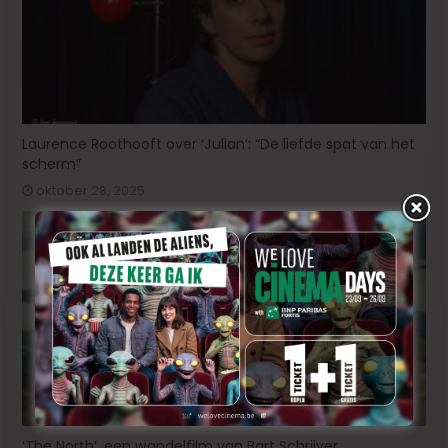
Laurence Roothooft over ‘Julian’: “De liefde spat van het
scherm”
oktober 28, 2025
‘The North’, een wandelfilm van Bart Schrijver