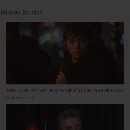
Related Articles
‘Real Faces’ van Leni Huyghe vanaf 22 april in de bioscoop
april 15, 2026