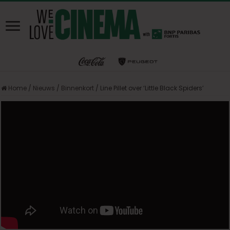
Home
/
Nieuws
/
Binnenkort
/
Line Pillet over ‘Little Black Spiders’