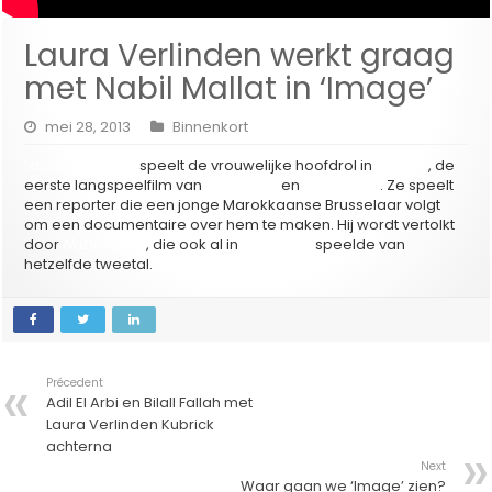
Laura Verlinden werkt graag
met Nabil Mallat in ‘Image’
mei 28, 2013
Binnenkort
Laura Verlinden
speelt de vrouwelijke hoofdrol in
‘Image’
, de
eerste langspeelfilm van
Adil El Arbi
en
Bilall Fallah
. Ze speelt
een reporter die een jonge Marokkaanse Brusselaar volgt
om een documentaire over hem te maken. Hij wordt vertolkt
door
Nabil Mallat
, die ook al in
‘Broeders’
speelde van
hetzelfde tweetal.
Précedent
Adil El Arbi en Bilall Fallah met
Laura Verlinden Kubrick
achterna
Next
Waar gaan we ‘Image’ zien?