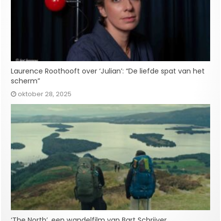
Laurence Roothooft over ‘Julian’: “De liefde spat van het
scherm”
oktober 28, 2025
‘The North’, een wandelfilm van Bart Schrijver