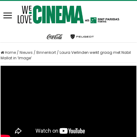
Home
/
Nieuws
/
Binnenkort
/
Laura Verlinden werkt graag met Nabil
Mallat in ‘Image’