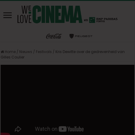
Home
/
Nieuws
/
Festivals
/
Kris Dewitte over de gedrevenheid van
Gilles Coulier