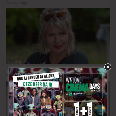
22 uur ago
‘Some like it hot in Belgium’ met Nathalie Teirlinck
2 weken ago