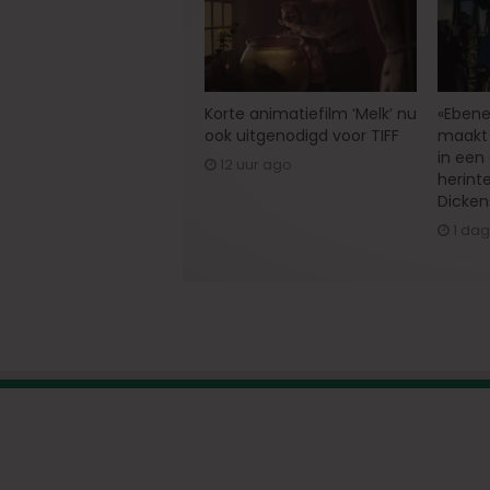
Korte animatiefilm ‘Melk’ nu
«Ebene
ook uitgenodigd voor TIFF
maakt 
in een
12 uur ago
herint
Dicken
1 da