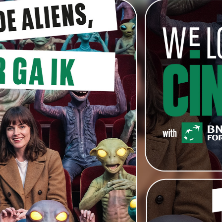
t
‘Het bijzondere leven van Rocky De Vlaeminck’
tal van
valparcours, waaronder de Grand Prize in Rhode Island,
oor Beste Kortfilm in Valladolid en de Publieksprijs in
zien tijdens het Montreal World Film Festival,
o.
RT KEVIN AAN HET WOORD
eze film wou maken
eman
oor Robbie Cleiren