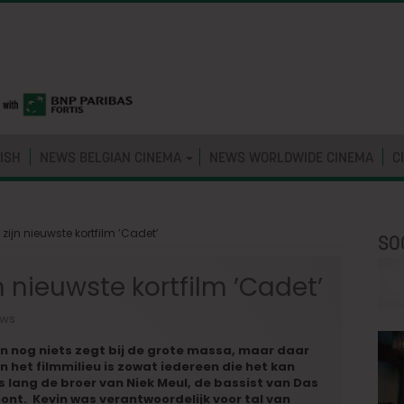
ISH
NEWS BELGIAN CINEMA
NEWS WORLDWIDE CINEMA
C
 zijn nieuwste kortfilm ’Cadet’
SO
n nieuwste kortfilm ’Cadet’
uws
n nog niets zegt bij de grote massa, maar daar
n het filmmilieu is zowat iedereen die het kan
 lang de broer van Niek Meul, de bassist van Das
ont. Kevin was verantwoordelijk voor tal van