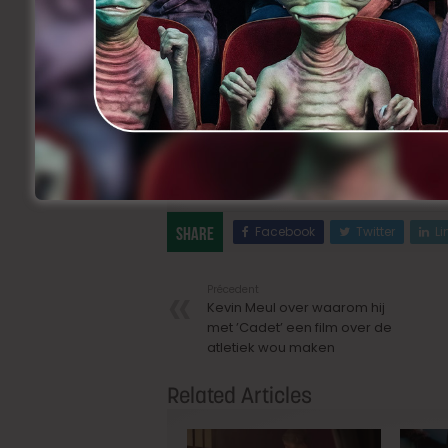
’Cadet’ naar buitenlandse festivals
Kevin Meul over 2014
Facebook
Twitter
Li
Share
Précedent
Kevin Meul over waarom hij
met ’Cadet’ een film over de
atletiek wou maken
Related Articles