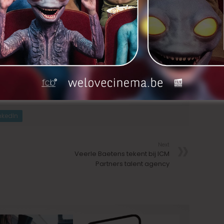
nkedIn
Next
Veerle Baetens tekent bij ICM
Partners talent agency