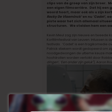
clips van de groep van zijn broer. Ma
een eigen filmcarrière. Dat hij een 
woord hoort, maar ook als u zijn kort
Rocky De Vlaeminck’
en nu
’Cadet’
, e
piste waar het zich allemaal situeert
structuren. We stelden hem een aa
Kevin Meul zag zijn nieuwe en tweede ko
Kortfilmfestival van Leuven. Intussen is
festivals. ’Cadet’ is een tragikomedie o
Patrick stiekem wordt gedopeerd om zij
noodgedwongen de ultieme keuze make
hoofdrollen worden vertolkt door Robbie
dingen’
,
‘Een ander zijn geluk’
), Aaron R