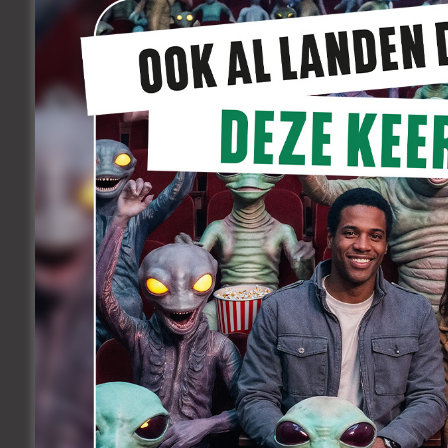
Kevin Meul won met zijn korte filmdebuu
internationale prijzen tijdens zijn festi
de Grand Jury Prize in Seattle, de prijs v
Leuven. De korte comedy was o.a. ook te 
Cinequest en het filmfestival van Chicag
KLIK HIERONDER OP DE ITEMS EN JE HOO
– Er zijn twee redenen waarom Kevin d
– De jonge hoofdacteur is Aaron Rogg
– De rol van de vader wordt gespeeld d
– Waarom een film over atletiek?
ZIE OOK :