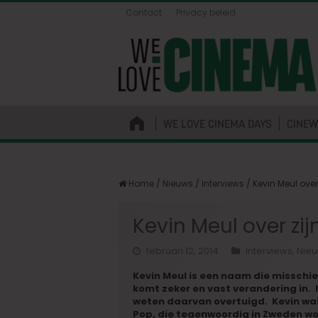
Contact
Privacy beleid
WE LOVE CINEMA DAYS
CINEW
Home
/
Nieuws
/
Interviews
/
Kevin Meul over
Kevin Meul over zij
februari 12, 2014
Interviews
,
Nie
Kevin Meul is een naam die misschie
komt zeker en vast verandering in. I
weten daarvan overtuigd. Kevin was
Pop, die tegenwoordig in Zweden wo