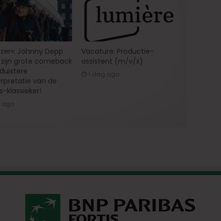
zer»: Johnny Depp
Vacature: Productie-
zijn grote comeback
assistent (m/v/x)
 duistere
1 dag ago
erpretatie van de
s-klassieker!
g ago